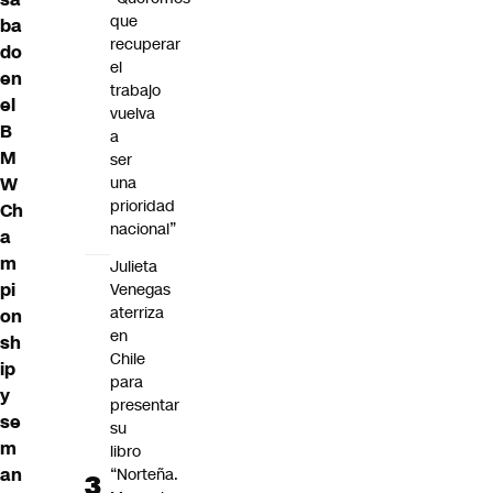
que
ba
recuperar
do
el
en
trabajo
el
vuelva
B
a
M
ser
W
una
prioridad
Ch
nacional”
a
m
Julieta
pi
Venegas
aterriza
on
en
sh
Chile
ip
para
y
presentar
se
su
m
libro
an
“Norteña.