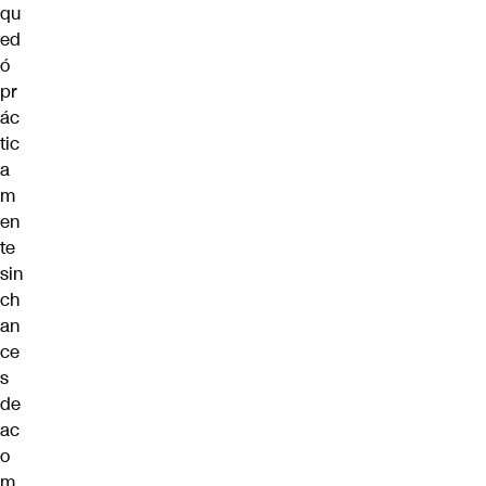
qu
ed
ó
pr
ác
tic
a
m
en
te
sin
ch
an
ce
s
de
ac
o
m