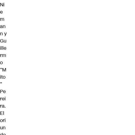
Ni
e
m
an
n y
Gu
ille
rm
o
“M
ito
”
Pe
rei
ra.
El
ori
un
do