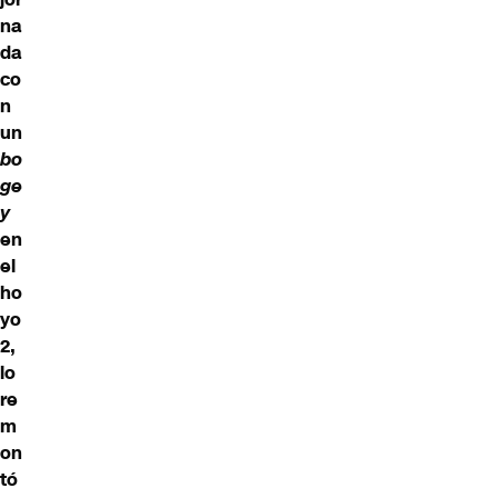
na
da
co
n
un
bo
ge
y
en
el
ho
yo
2,
lo
re
m
on
tó