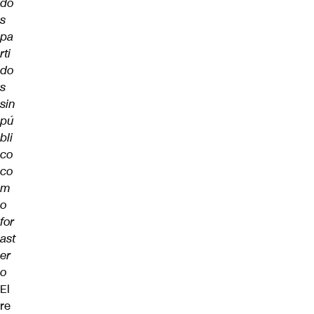
do
s
pa
rti
do
s
sin
pú
bli
co
co
m
o
for
ast
er
o
El
re