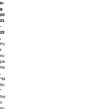
in
g
20
21
-
22
.
Po
r
su
pa
rte
,
“M
ito
”
tuv
o
su