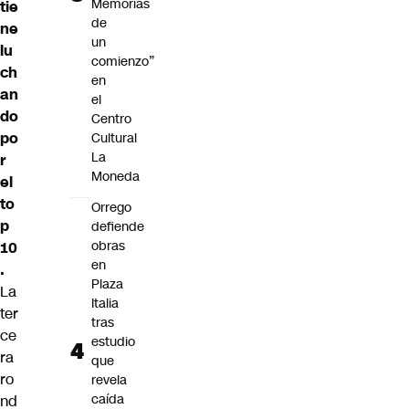
Memorias
tie
de
ne
un
lu
comienzo”
ch
en
an
el
do
Centro
po
Cultural
La
r
Moneda
el
to
Orrego
p
defiende
obras
10
en
.
Plaza
La
Italia
ter
tras
ce
estudio
ra
que
ro
revela
caída
nd