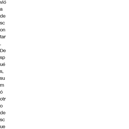
vió
a
de
sc
on
tar
.
De
sp
ué
s,
su
m
ó
otr
o
de
sc
ue