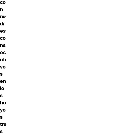
co
n
bir
di
es
co
ns
ec
uti
vo
s
en
lo
s
ho
yo
s
tre
s