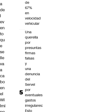
de
a
67%
de
en
l
velocidad
ev
vehicular
en
Una
to
querella
qu
por
e
presuntas
se
firmas
lle
falsas
va
y
una
a
denuncia
ca
del
bo
Servel
en
por
el
eventuales
Wi
gastos
lmi
irregulares:
Esto
ng