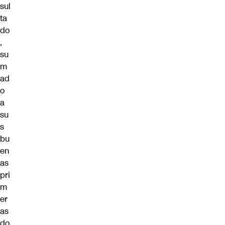
sul
ta
do
,
su
m
ad
o
a
su
s
bu
en
as
pri
m
er
as
do