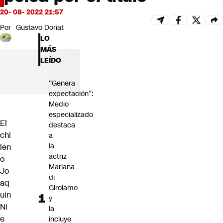
Futuro 360
20- 08- 2022 21:57
Opinión
Por
Gustavo Donat
LO
MÁS
LEÍDO
“Genera
expectación”:
Medio
especializado
El
destaca
chi
a
la
len
actriz
o
Mariana
Jo
di
aq
Girolamo
uín
y
Ni
la
e
incluye