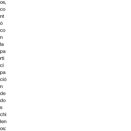
os,
co
nt
ó
co
n
la
pa
rti
ci
pa
ció
n
de
do
s
chi
len
os: