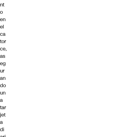
nt
o
en
el
ca
tor
ce,
as
eg
ur
an
do
un
a
tar
jet
a
di
ari