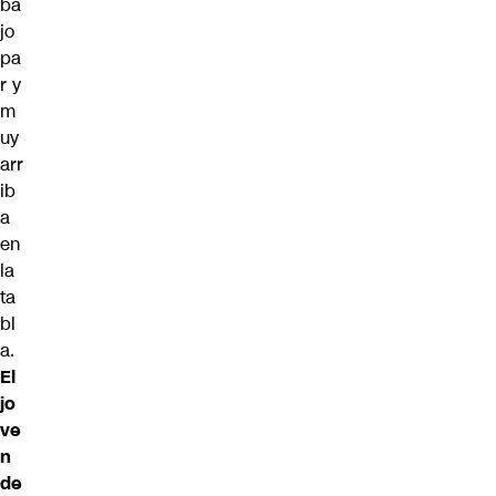
ba
jo
pa
r y
m
uy
arr
ib
a
en
la
ta
bl
a.
El
jo
ve
n
de