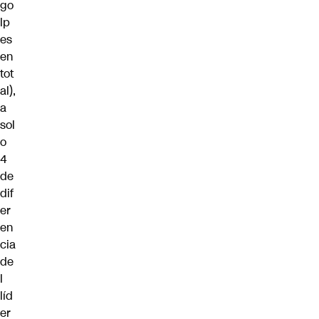
go
lp
es
en
tot
al),
a
sol
o
4
de
dif
er
en
cia
de
l
líd
er