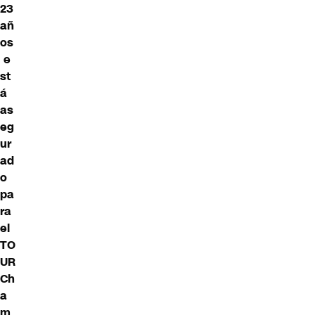
23
añ
os
e
st
á
as
eg
ur
ad
o
pa
ra
el
TO
UR
Ch
a
m