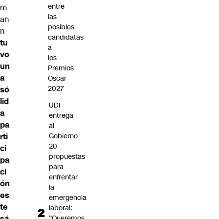
entre
m
las
an
posibles
n
candidatas
tu
a
vo
los
un
Premios
a
Oscar
2027
só
lid
UDI
a
entrega
pa
al
rti
Gobierno
20
ci
propuestas
pa
para
ci
enfrentar
ón
la
es
emergencia
te
laboral:
sá
“Queremos