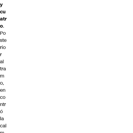
y
cu
atr
o
.
Po
ste
rio
r
al
tra
m
o,
en
co
ntr
ó
la
cal
m