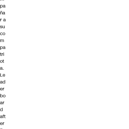
pa
ña
r a
su
co
m
pa
tri
ot
a.
Le
ad
er
bo
ar
d
aft
er