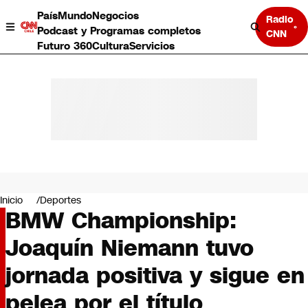
País
Mundo
Negocios
Radio
Podcast y Programas completos
CNN
Futuro 360
Cultura
Servicios
País
Mundo
Negocios
Inicio
Deportes
BMW Championship:
Deportes
Programas completos
Joaquín Niemann tuvo
Cultura
Servicios
jornada positiva y sigue en
Bits
CNN Data
pelea por el título
CNN tiempo