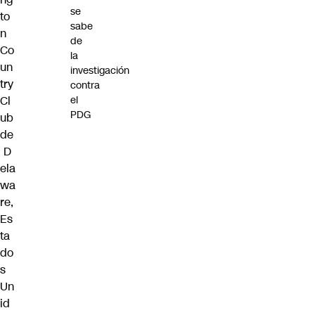
se
to
sabe
n
de
Co
la
un
investigación
try
contra
Cl
el
PDG
ub
de
D
ela
wa
re,
Es
ta
do
s
Un
id