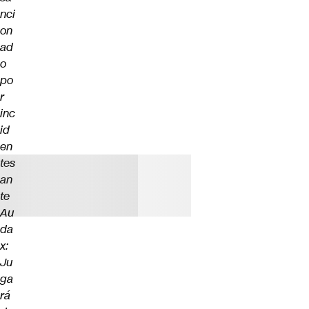
nci
on
ad
o
po
r
inc
id
en
tes
an
te
Au
da
x:
Ju
ga
rá