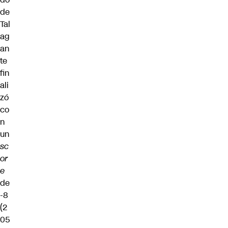
de
Tal
ag
an
te
fin
ali
zó
co
n
un
sc
or
e
de
-8
(2
05