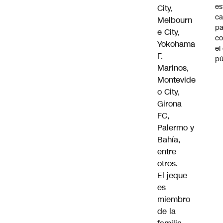
es
City,
ca
Melbourn
pa
e City,
co
Yokohama
el
F.
pú
Marinos,
Montevide
o City,
Girona
FC,
Palermo y
Bahía,
entre
otros.
El jeque
es
miembro
de la