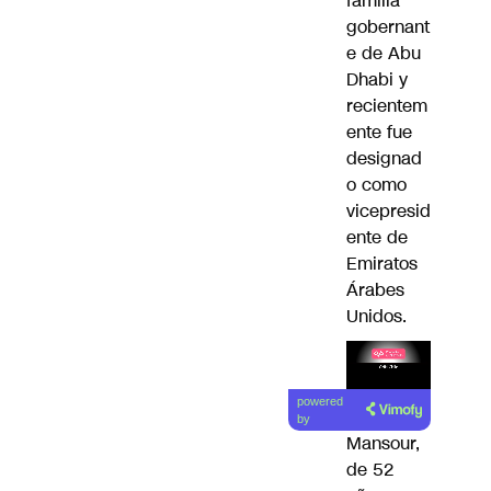
familia
gobernant
e de Abu
Dhabi y
recientem
ente fue
designad
o como
vicepresid
ente de
Emiratos
Árabes
Unidos.
Lea el
powered
artículo
by
Mansour,
de 52