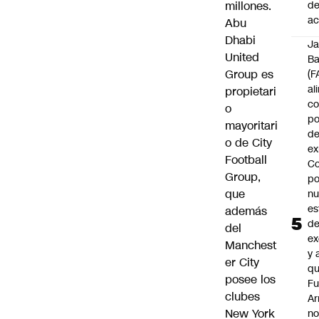
d
millones.
ac
Abu
Dhabi
J
United
B
Group es
(F
al
propietari
c
o
po
mayoritari
de
o de City
ex
Football
Co
Group,
po
que
n
es
además
d
del
ex
Manchest
y 
er City
qu
posee los
Fu
clubes
A
New York
n