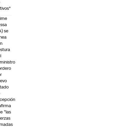
e
tivos"
aime
assa
A) se
inea
on
stura
l
ministro
rdero
r
uevo
tado
e
cepción
afirma
e “las
erzas
rmadas
o