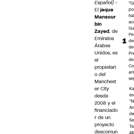
Español)
–
"G
po
El
jeque
ha
Mansour
ac
bin
Gu
Zayed
, de
Pe
Emiratos
de
Árabes
de
Unidos, es
Pr
de
el
Co
propietari
an
o del
se
Manchest
er City
Ka
es
desde
“
2008 y el
Ar
financiado
d
r de un
Se
proyecto
Ta
descomun
á