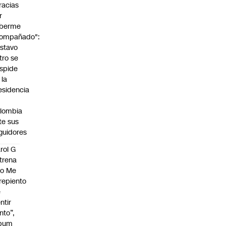
racias
r
berme
ompañado":
stavo
tro se
spide
 la
esidencia
lombia
te sus
guidores
rol G
trena
No Me
repiento
e
ntir
nto”,
lbum