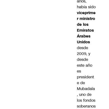
años,
había sido
viceprime
r ministro
de los
Emiratos
Árabes
Unidos
desde
2009, y
desde
este año
es
president
e de
Mubadala
, uno de
los fondos
soberanos