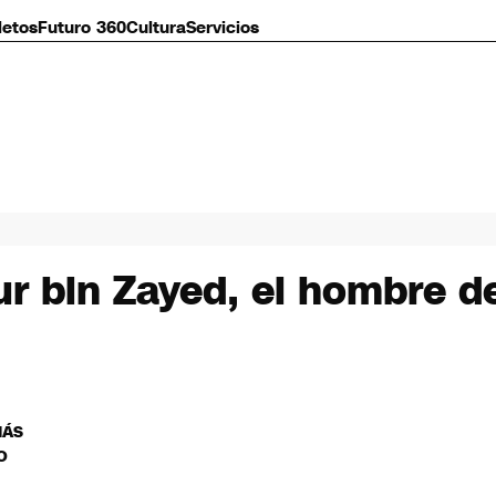
letos
Futuro 360
Cultura
Servicios
r bin Zayed, el hombre d
MÁS
O