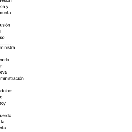
resión
sica y
menta
fusión
l
so
ministra
e
nería
r
ueva
ministración
e
delco:
No
toy
e
uerdo
 la
nta