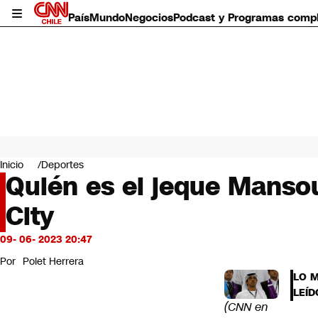
País
Mundo
Negocios
Podcast y Programas comp
País
Mundo
Inicio
Deportes
Negocios
Quién es el jeque Mansou
Deportes
City
Programas completos
Cultura
Servicios
09- 06- 2023 20:47
Bits
Por
Polet Herrera
CNN Data
LO 
CNN tiempo
LEÍD
Futuro 360
(CNN en
Opinión