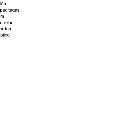
tán
pacitadas
ra
ntrolar
 orden
blico”