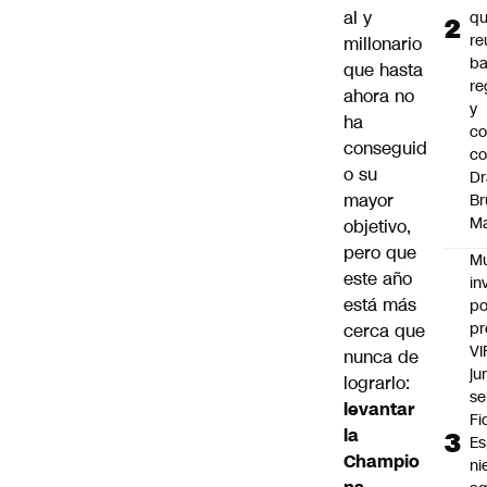
al y
q
re
millonario
ba
que hasta
re
ahora no
y
ha
co
conseguid
c
o su
Dr
mayor
Br
M
objetivo,
pero que
Mu
este año
in
está más
po
pr
cerca que
VI
nunca de
ju
lograrlo:
se
levantar
Fi
la
Es
Champio
ni