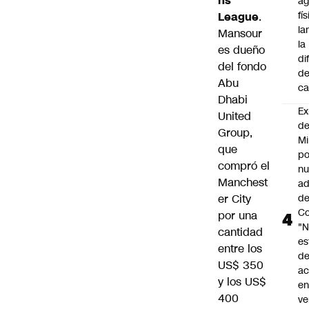
ns
ag
fí
League
.
la
Mansour
la
es dueño
di
del fondo
de
Abu
ca
Dhabi
Ex
United
d
Group,
Mi
que
po
compró el
n
Manchest
ad
d
er City
Co
por una
"
cantidad
es
entre los
d
US$ 350
ac
y los US$
en
400
ve