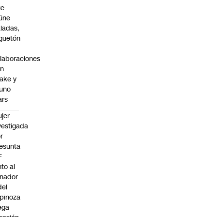
ue
úne
ladas,
guetón
laboraciones
on
ake y
uno
ars
jer
vestigada
r
esunta
F
nto al
nador
del
pinoza
ega