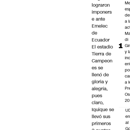
Me
lograron
es
imponers
de
e ante
a l
Emelec
ac
de
Ma
Ecuador
di
Gi
El estadio
y l
Tierra de
in
Campeon
en
es se
po
llenó de
ca
gloria y
a 
alegría,
Pr
Os
pues
20
claro,
Iquique se
UD
llevó sus
en
al
primeros
Go