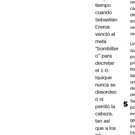
re
tiempo
ca
cuando
d
Sebastián
e
Ereros
ve
venció al
ve
meta
U
“bombiller
qu
o” para
po
decretar
pr
fi
el 1-0.
fa
Iquique
u
nunca se
de
desorden
de
ó ni
Se
perdió la
po
cabeza,
ev
ga
tan así
ir
que a los
Es