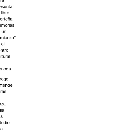
ra
esentar
 libro
orteña.
emorias
 un
mienzo”
 el
ntro
ltural
a
oneda
rego
fiende
ras
n
aza
lia
as
tudio
ue