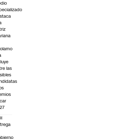
dio
pecializado
staca
a
triz
riana
rolamo
a
cluye
tre las
sibles
ndidatas
los
emios
car
27
I
trega
bierno