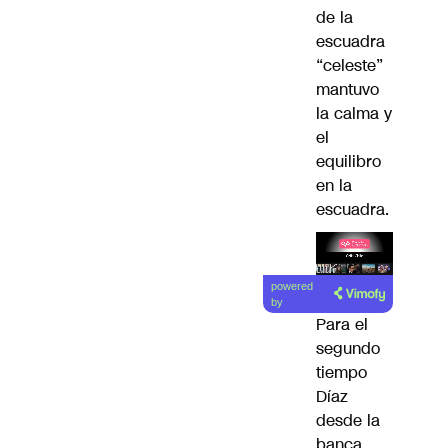
de la
escuadra
“celeste”
mantuvo
la calma y
el
equilibro
en la
escuadra.
Lea el
powered
artículo
by
Para el
segundo
tiempo
Díaz
desde la
banca