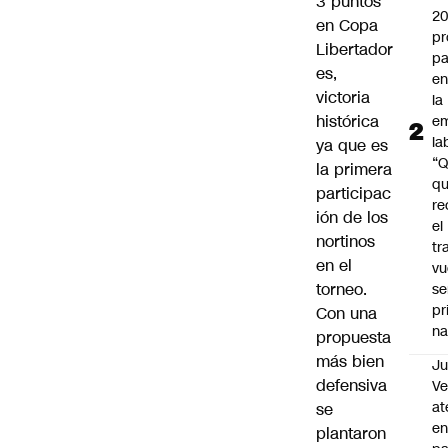
3 puntos
2
en Copa
pr
Libertador
pa
es,
en
victoria
la
histórica
em
la
ya que es
“
la primera
q
participac
re
ión de los
el
nortinos
tr
en el
vu
torneo.
se
pr
Con una
na
propuesta
más bien
Ju
defensiva
V
at
se
en
plantaron