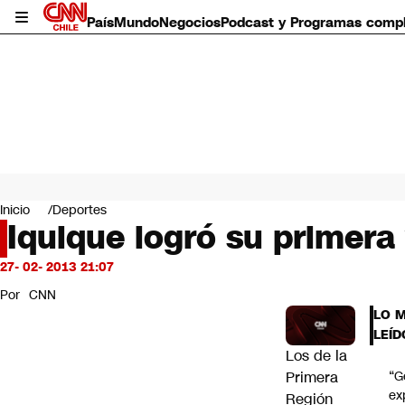
País
Mundo
Negocios
Podcast y Programas comp
País
Mundo
Inicio
Deportes
Negocios
Iquique logró su primera 
Deportes
Programas completos
27- 02- 2013 21:07
Cultura
Por
CNN
Servicios
LO 
Bits
LEÍD
CNN Data
Los de la
CNN tiempo
Primera
“G
Futuro 360
ex
Región
Opinión