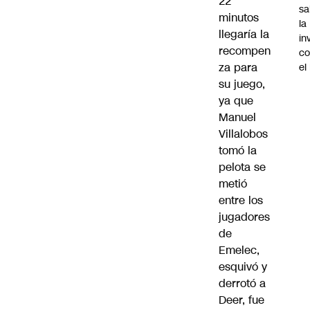
22
sa
minutos
la
llegaría la
in
recompen
co
za para
el
su juego,
ya que
Manuel
Villalobos
tomó la
pelota se
metió
entre los
jugadores
de
Emelec,
esquivó y
derrotó a
Deer, fue