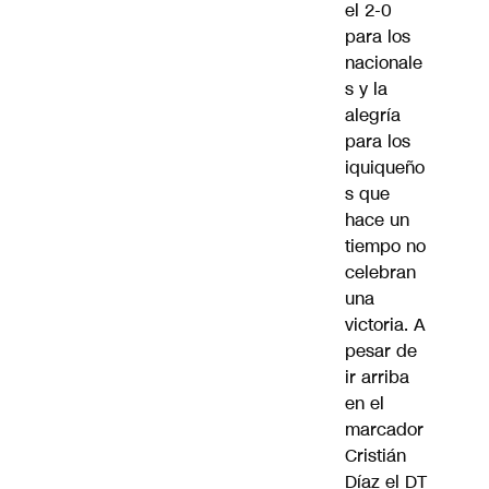
el 2-0
para los
nacionale
s y la
alegría
para los
iquiqueño
s que
hace un
tiempo no
celebran
una
victoria. A
pesar de
ir arriba
en el
marcador
Cristián
Díaz el DT