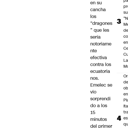
pa
en su
pr
cancha
su
los
“N
“dragones
M
” que les
de
co
sería
en
notoriame
Ce
nte
Cu
efectiva
L
contra los
M
ecuatoria
Or
nos.
de
Emelec se
ob
vio
e
sorprendi
Pl
do a los
Ita
15
tr
es
minutos
q
del primer