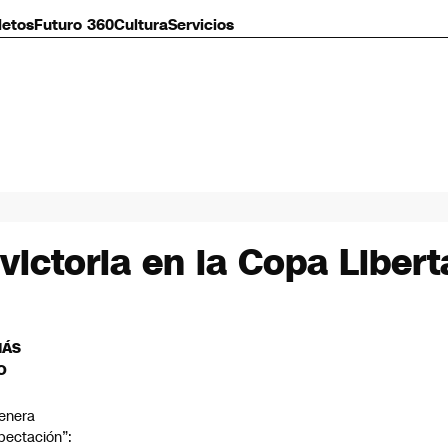
letos
Futuro 360
Cultura
Servicios
victoria en la Copa Liber
MÁS
O
enera
pectación”: