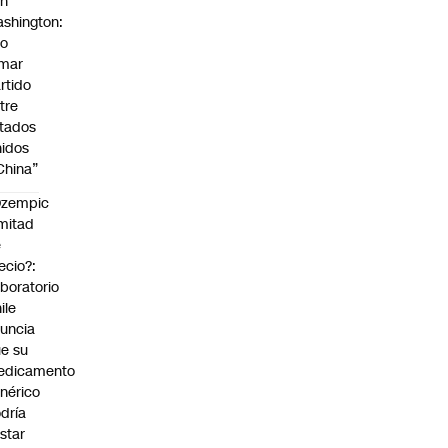
on
shington:
No
omar
rtido
tre
tados
idos
China”
Ozempic
mitad
e
ecio?:
boratorio
ile
uncia
e su
edicamento
nérico
dría
star