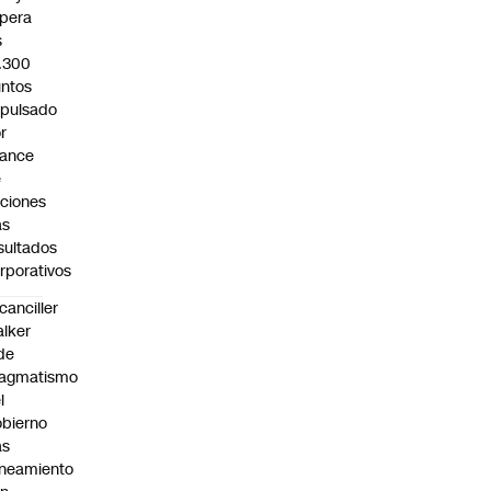
pera
s
.300
ntos
pulsado
r
vance
e
ciones
as
sultados
rporativos
canciller
lker
de
ragmatismo
l
bierno
as
ineamiento