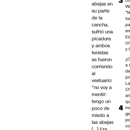
c
abejas en
Wa
su parte
“
de la
t
cancha,
pa
en
sufrió una
Es
picadura
Un
y ambos
y 
tenistas
¿
se fueron
a 
corriendo
d
al
pr
vestuario:
La
“no voy a
Ch
mentir:
an
tengo un
qu
m
poco de
ge
miedo a
po
las abejas
co
(…) Era