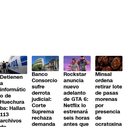
Banco
Rockstar
Minsal
Detienen
Consorcio
anuncia
ordena
a
sufre
nuevo
retirar lote
informátic
derrota
adelanto
de pasas
o de
judicial:
de GTA 6:
morenas
Huechura
Corte
Netflix lo
por
ba: Hallan
Suprema
estrenará
presencia
113
rechaza
seis horas
de
archivos
demanda
antes que
ocratoxina