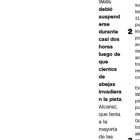
Wells
su
debió
lo
suspend
11
erse
pu
durante
im
po
casi dos
a
horas
d
luego de
ac
que
tr
cientos
re
de
co
abejas
Ex
invadiera
Wa
n la pista
.
pi
Alcaraz,
p
que tenía
de
Go
a la
tr
mayoría
al
de las