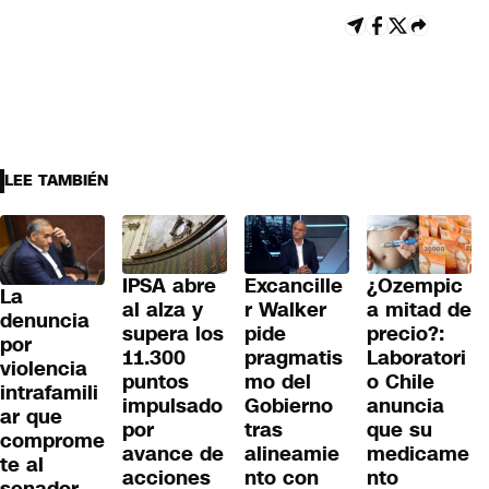
LEE TAMBIÉN
IPSA abre
Excancille
¿Ozempic
La
al alza y
r Walker
a mitad de
denuncia
supera los
pide
precio?:
por
11.300
pragmatis
Laboratori
violencia
puntos
mo del
o Chile
intrafamili
impulsado
Gobierno
anuncia
ar que
por
tras
que su
comprome
avance de
alineamie
medicame
te al
acciones
nto con
nto