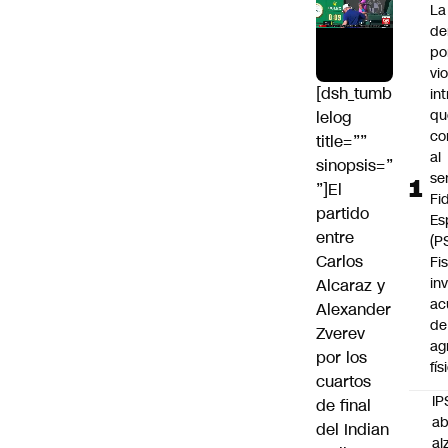
La
de
po
vi
[dsh_tumb
int
qu
lelog
co
title=””
al
sinopsis=”
se
”]El
Fi
partido
Es
entre
(P
Carlos
Fi
in
Alcaraz
y
ac
Alexander
de
Zverev
ag
por los
fís
cuartos
IP
de final
ab
del Indian
al