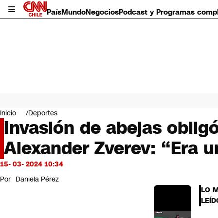
País
Mundo
Negocios
Podcast y Programas comp
País
Mundo
Inicio
Deportes
Negocios
Invasión de abejas oblig
Deportes
Alexander Zverev: “Era u
Programas completos
Cultura
Servicios
15- 03- 2024 10:34
Bits
Por
Daniela Pérez
CNN Data
LO 
CNN tiempo
LEÍD
Futuro 360
Opinión