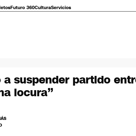
letos
Futuro 360
Cultura
Servicios
ó a suspender partido entr
na locura”
MÁS
O