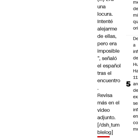
m
una
de
locura.
mi
Intenté
qu
or
alejarme
de ellas,
De
pero era
a
imposible
in
”, señaló
d
Hu
el español
Ha
tras el
11
encuentro
ar
.
d
Revisa
ex
más en el
se
video
in
e
adjunto.
c
[/dsh_tum
mu
blelog]