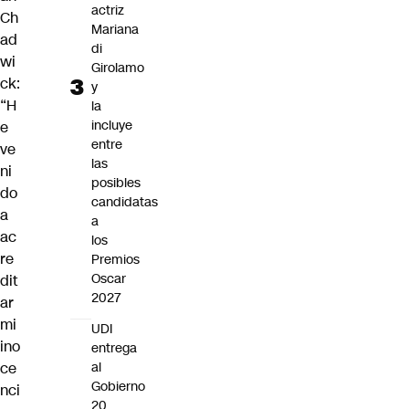
actriz
Ch
Mariana
ad
di
wi
Girolamo
ck:
y
“H
la
incluye
e
entre
ve
las
ni
posibles
do
candidatas
a
a
ac
los
re
Premios
Oscar
dit
2027
ar
mi
UDI
ino
entrega
ce
al
Gobierno
nci
20