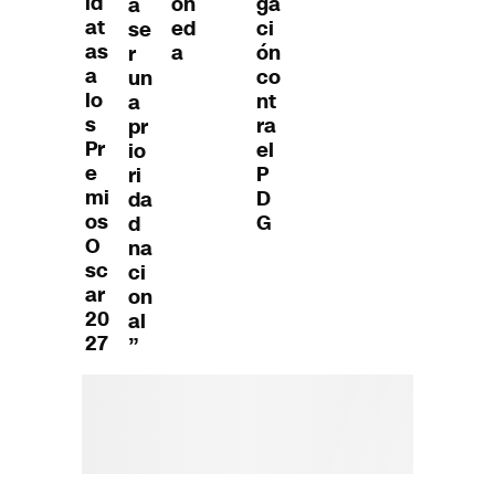
id
on
ga
a
at
ed
ci
se
as
a
ón
r
a
co
un
lo
nt
a
s
ra
pr
Pr
el
io
e
P
ri
mi
D
da
os
G
d
O
na
sc
ci
ar
on
20
al
27
”