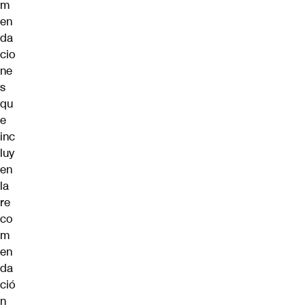
m
en
da
cio
ne
s
qu
e
inc
luy
en
la
re
co
m
en
da
ció
n