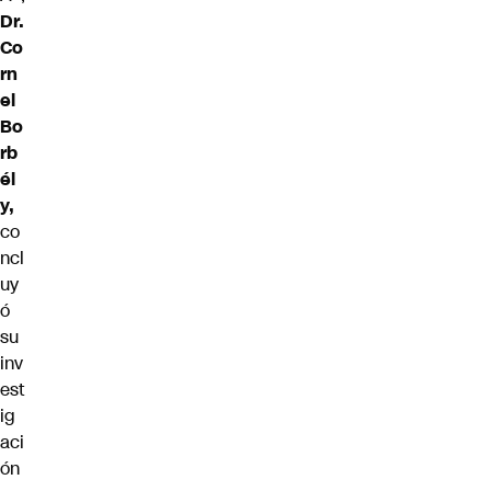
Dr.
Co
rn
el
Bo
rb
él
y,
co
ncl
uy
ó
su
inv
est
ig
aci
ón