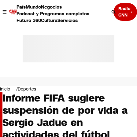
País
Mundo
Negocios
Radio
Podcast y Programas completos
CNN
Futuro 360
Cultura
Servicios
País
Mundo
Negocios
Inicio
Deportes
Informe FIFA sugiere
Deportes
Programas completos
suspensión de por vida a
Cultura
Servicios
Sergio Jadue en
Bits
CNN Data
actividades del fútbol
CNN tiempo