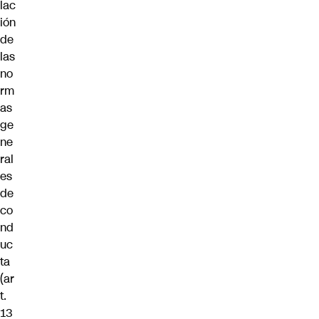
lac
ión
de
las
no
rm
as
ge
ne
ral
es
de
co
nd
uc
ta
(ar
t.
13