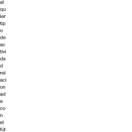
al
qu
ier
tip
o
de
ac
tivi
da
d
rel
aci
on
ad
a
co
n
el
fút