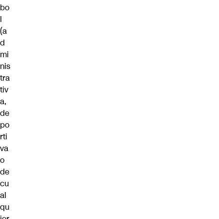
bo
l
(a
d
mi
nis
tra
tiv
a,
de
po
rti
va
o
de
cu
al
qu
ier