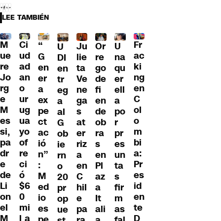
LEE TAMBIÉN
M
Ci
Fr
“
Ju
Or
U
U
ue
ud
ac
G
lie
re
na
DI
re
ad
ki
en
ta
go
qu
en
Jo
an
ng
er
Ve
de
er
tr
rg
o
en
a
ne
fi
ell
eg
e
ur
C
ex
ga
en
a
a
M
ug
ol
pe
s
de
po
al
es
ua
o
ct
at
ob
r
G
si,
yo
m
ac
er
ra
pr
ob
pa
of
bi
ió
riz
s
es
ie
dr
re
a:
n”
a
en
un
rn
e
ci
Pr
:
en
Pl
ta
o
de
ó
es
M
C
az
s
20
Li
$6
id
ed
hil
a
fir
pr
on
0
en
io
e
It
m
op
el
mi
te
es
pa
ali
as
ue
M
l a
D
pe
ra
a
fal
st