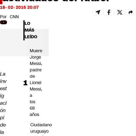
Futuro 360
18- 02- 2016 20:07
Opinión
Por
CNN
LO
MÁS
LEÍDO
Muere
Jorge
Messi,
padre
La
de
inv
Lionel
est
Messi,
ig
a
los
aci
68
ón
años
pi
de
Ciudadano
uruguayo
la