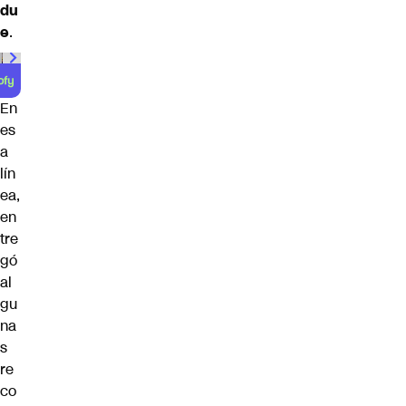
du
e
.
En
es
a
lín
ea,
en
tre
gó
al
gu
na
s
re
co