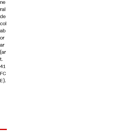
ne
ral
de
col
ab
or
ar
(ar
t.
41
FC
E).