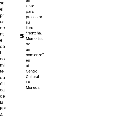
en
sa,
Chile
el
para
pr
presentar
esi
su
de
libro
“Norteña.
nt
Memorias
e
de
de
un
l
comienzo”
co
en
mi
el
té
Centro
Cultural
de
La
éti
Moneda
ca
de
la
FIF
A
,