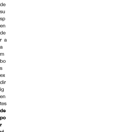
de
su
sp
en
de
r a
a
m
bo
s
ex
dir
ig
en
tes
de
po
r
vi