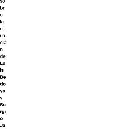
so
br
e
la
sit
ua
ció
n
de
Lu
is
Be
do
ya
y
Se
rgi
o
Ja