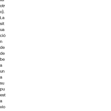
otr
o).
La
sit
ua
ció
n
de
de
be
a
un
a
su
pu
est
a
vio