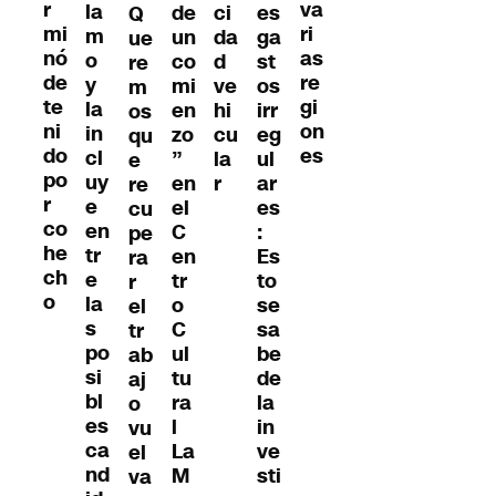
r
va
la
de
ci
es
Q
mi
ri
m
un
da
ga
ue
nó
as
o
co
d
st
re
de
re
y
mi
ve
os
m
te
gi
la
en
hi
irr
os
ni
on
in
zo
cu
eg
qu
do
es
cl
”
la
ul
e
po
uy
en
r
ar
re
r
e
el
es
cu
co
en
C
:
pe
he
tr
en
Es
ra
ch
e
tr
to
r
o
la
o
se
el
s
C
sa
tr
po
ul
be
ab
si
tu
de
aj
bl
ra
la
o
es
l
in
vu
ca
La
ve
el
nd
M
sti
va