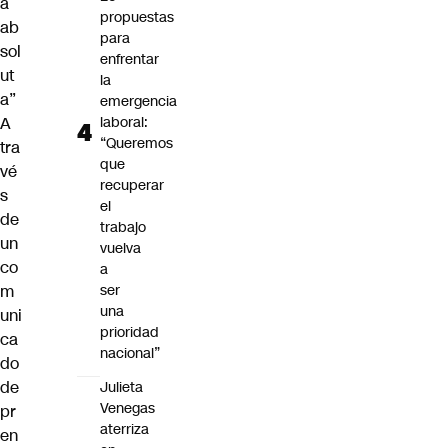
a
propuestas
ab
para
sol
enfrentar
ut
la
a”
emergencia
A
laboral:
“Queremos
tra
que
vé
recuperar
s
el
de
trabajo
un
vuelva
co
a
m
ser
una
uni
prioridad
ca
nacional”
do
de
Julieta
Venegas
pr
aterriza
en