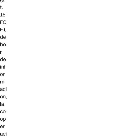
t.
15
FC
E),
de
be
r
de
inf
or
m
aci
ón,
la
co
op
er
aci