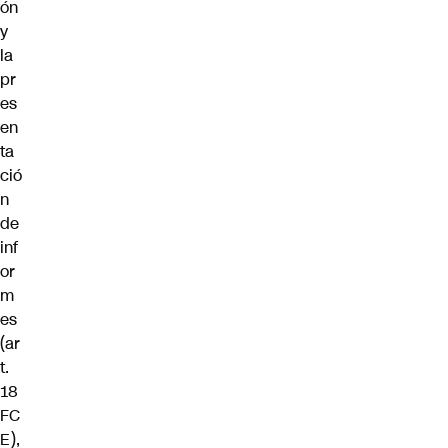
ón
y
la
pr
es
en
ta
ció
n
de
inf
or
m
es
(ar
t.
18
FC
E),