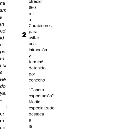
ofreció
mi
$60
sm
mil
a
a
m
Carabineros
ed
para
id
evitar
una
a
infracción
pa
y
ra
terminó
Lui
detenido
s
por
Be
cohecho
do
“Genera
ya.
expectación”:
–
Medio
H
especializado
er
destaca
a
m
la
an