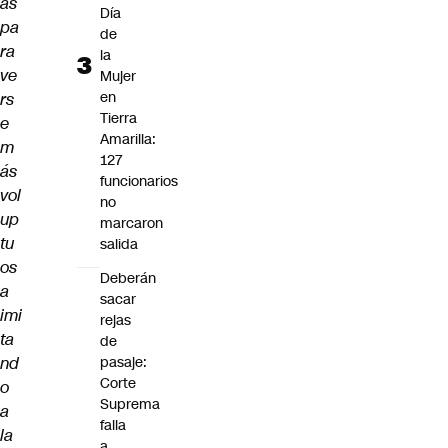
as
Día
pa
de
ra
la
ve
Mujer
en
rs
Tierra
e
Amarilla:
m
127
ás
funcionarios
vol
no
up
marcaron
tu
salida
os
Deberán
a
sacar
imi
rejas
ta
de
nd
pasaje:
Corte
o
Suprema
a
falla
la
a