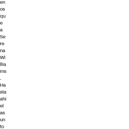
en
os
qu
e
a
Se
re
na
Wi
llia
ms
.
Ha
sta
ahí
el
as
un
to