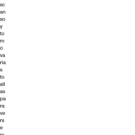
sc
an
so
y
to
m
ó
va
ria
s
to
all
as
pa
ra
ve
rs
e
m