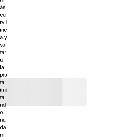
ás
cu
rvil
íne
a y
sal
tar
a
la
pis
ta
imi
ta
nd
o
na
da
m