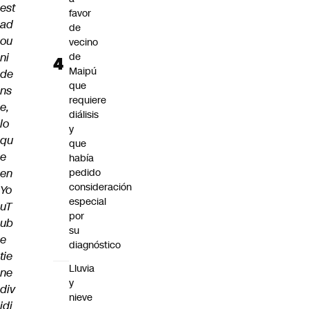
est
favor
ad
de
ou
vecino
ni
de
Maipú
de
que
ns
requiere
e,
diálisis
lo
y
qu
que
e
había
en
pedido
consideración
Yo
especial
uT
por
ub
su
e
diagnóstico
tie
Lluvia
ne
y
div
nieve
idi