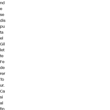
nd
e
se
dis
pu
ta
el
Gil
let
te
Fe
de
rer
To
ur.
Ca
si
al
fin