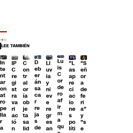
LEE TAMBIÉN
Lu
D
In
IP
C
Ll
"L
"S
is
eb
te
C
on
uv
as
eñ
C
er
nt
re
tr
ia
ap
or
or
án
ar
gi
al
y
re
a
de
sa
on
st
or
ni
ci
de
ro
ca
at
ra
ía
ev
ac
fe
af
r
ro
va
ob
e
io
ri
ir
re
pe
ri
je
re
ne
a"
m
ja
lla
ac
ta
gr
s
y
a
s
r
ió
sa
es
po
"s
qu
de
a
n
lid
an
líti
e
e