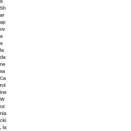
a
Sh
ar
ap
ov
a
a
la
da
ne
sa
Ca
rol
ine
W
oz
nia
cki
, la