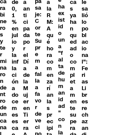
pa
ca
de
a
a
ca
le
ha
sa
ra
0,
an
la
s
sa
ex
je:
bi
1
ti
R
ya
lió
ist
C
ne
%
ci
M:
ha
lo
id
or
ro
en
pa
A
n
po
o
te
s
jul
da
qu
qu
bl
un
Su
y
io
po
é
ed
ac
a
pr
te
y
r
ho
ad
io
"f
e
r
la
el
ra
o
na
al
m
mi
inf
Dí
co
co
l":
ta
a
na
la
a
m
m
Fe
de
fal
ro
ci
de
en
pl
ri
hu
la
n
ón
la
za
et
as
m
a
de
a
M
rí
a
Li
an
fa
nt
do
uj
an
m
br
id
vo
ro
ce
er
la
en
es
ad
r
de
m
en
s
te
re
"
de
un
es
Ti
pr
su
ch
co
ve
ca
es
er
ec
pe
az
n
ci
na
ca
ra
ipi
ra
an
la
no
l
e
A
ta
da
di