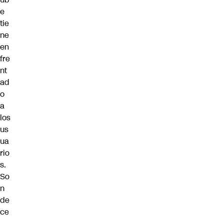
e
tie
ne
en
fre
nt
ad
o
a
los
us
ua
rio
s.
So
n
de
ce