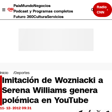
País
Mundo
Negocios
Radio
Podcast y Programas completos
CNN
Futuro 360
Cultura
Servicios
País
Mundo
Negocios
Inicio
Deportes
Imitación de Wozniacki a
Deportes
Programas completos
Serena Williams genera
Cultura
Servicios
polémica en YouTube
Bits
CNN Data
11- 12- 2012 09:31
CNN tiempo