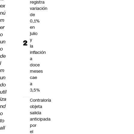
registra
ex
variación
nú
de
m
0,1%
er
en
julio
o
y
un
la
o
inflación
de
a
l
doce
m
meses
un
cae
a
do
3,5%
util
iza
Contraloría
nd
objeta
salida
o
anticipada
to
por
all
el