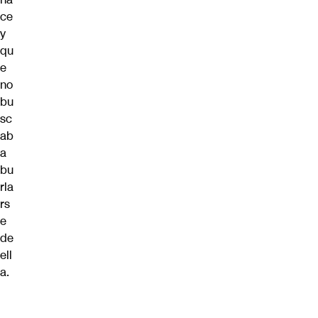
ce
y
qu
e
no
bu
sc
ab
a
bu
rla
rs
e
de
ell
a.