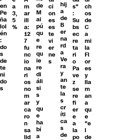
hij
de
en
a
m
ci
s"
ch
a
M
Pe
3,
ar
on
:
os
de
ai
ña
5
ill
es
Su
de
B
pú
lol
%
a:
es
bs
C
er
qu
én
12
te
ec
a
na
e
:
7
vi
re
mi
rd
re
do
fu
er
ta
la
a
qu
s
nc
ne
ri
Fl
Ve
ie
de
io
s
o
or
ra
re
te
na
Pa
es
y
di
ni
ri
ve
y
an
áli
do
os
z
lla
te
si
s
no
se
m
la
s
m
re
an
s
y
ar
fi
a
cr
qu
ca
er
qu
íti
e
ro
e
e
ca
ha
n
a
"e
s
bí
sa
la
l
de
a
lid
po
de