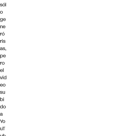
sól
o
ge
ne
ró
ris
as,
pe
ro
el
vid
eo
su
bi
do
a
Yo
uT
ub