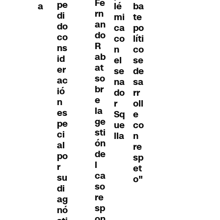
Fe
pe
a
lé
ba
rn
di
mi
te
an
do
ca
po
do
co
co
líti
R
ns
n
co
ab
id
el
se
at
er
se
de
so
ac
na
sa
br
ió
do
rr
e
n
r
oll
la
es
Sq
e
ge
pe
ue
co
sti
ci
lla
n
ón
al
re
de
po
sp
l
r
et
ca
su
o"
so
di
re
ag
sp
nó
on