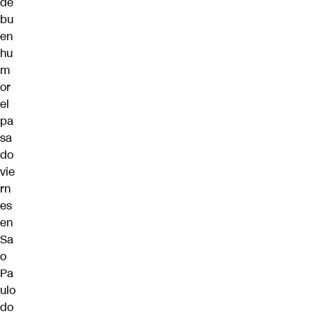
de
bu
en
hu
m
or
el
pa
sa
do
vie
rn
es
en
Sa
o
Pa
ulo
do