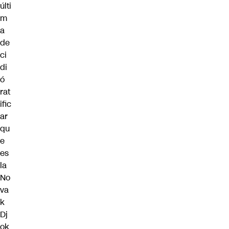
últi
m
a
de
ci
di
ó
rat
ific
ar
qu
e
es
la
No
va
k
Dj
ok