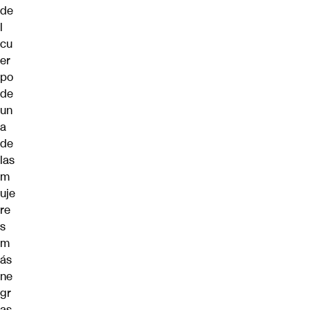
de
l
cu
er
po
de
un
a
de
las
m
uje
re
s
m
ás
ne
gr
as