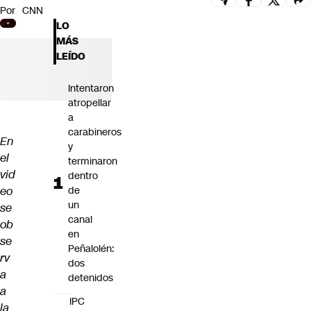
Por
CNN
Futuro 360
LO
Opinión
MÁS
LEÍDO
Intentaron
atropellar
a
carabineros
En
y
el
terminaron
vid
dentro
eo
de
un
se
canal
ob
en
se
Peñalolén:
rv
dos
a
detenidos
a
IPC
la