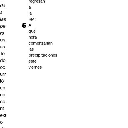
regresan
da
a
a
la
las
RM:
A
pe
qué
rs
hora
on
comenzarían
as.
las
To
precipitaciones
do
este
oc
viernes
urr
ió
en
un
co
nt
ext
o