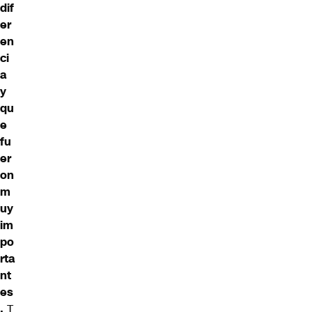
dif
er
en
ci
a
y
qu
e
fu
er
on
m
uy
im
po
rta
nt
es
.
T