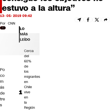
Futuro 360
estuvo a la altura”
Opinión
13- 05- 2019 09:42
Por
CNN
LO
MÁS
LEÍDO
Cerca
del
60%
de
Po
los
co
migrantes
m
en
ás
Chile
vive
de
en
tre
la
s
Región