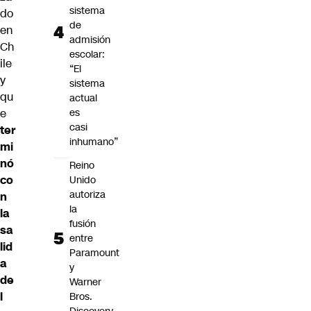
sistema
do
de
en
admisión
Ch
escolar:
ile
“El
y
sistema
qu
actual
e
es
casi
ter
inhumano”
mi
nó
Reino
co
Unido
autoriza
n
la
la
fusión
sa
entre
lid
Paramount
a
y
de
Warner
l
Bros.