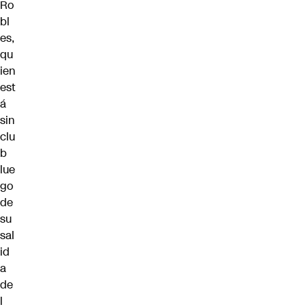
Ro
bl
es,
qu
ien
est
á
sin
clu
b
lue
go
de
su
sal
id
a
de
l