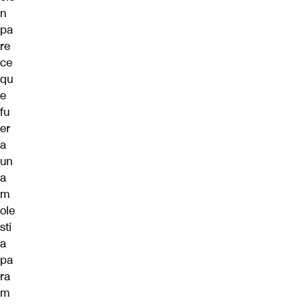
n
pa
re
ce
qu
e
fu
er
a
un
a
m
ole
sti
a
pa
ra
m