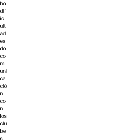
bo
dif
ic
ult
ad
es
de
co
m
uni
ca
ció
n
co
n
los
clu
be
s