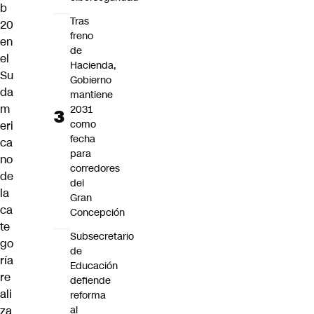
b
Tras
20
freno
en
de
el
Hacienda,
Su
Gobierno
da
mantiene
m
2031
como
eri
fecha
ca
para
no
corredores
de
del
la
Gran
ca
Concepción
te
Subsecretario
go
de
ría
Educación
re
defiende
ali
reforma
za
al