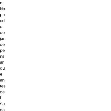
n.
No
pu
ed
o
de
jar
de
pe
ns
ar
qu
e
an
tes
de
l
Su
da