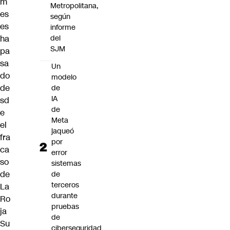
m
Metropolitana,
es
según
es
informe
ha
del
SJM
pa
sa
Un
do
modelo
de
de
IA
sd
de
e
Meta
el
jaqueó
fra
por
ca
error
so
sistemas
de
de
terceros
La
durante
Ro
pruebas
ja
de
Su
ciberseguridad