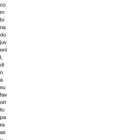
co
m
bi
na
do
juv
eni
l,
di
o
a
su
fav
ori
to
pa
ra
as
u