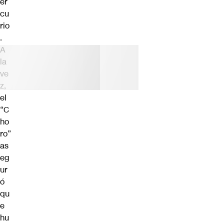
er
cu
rio
.
A
la
ve
z,
el
“C
ho
ro”
as
eg
ur
ó
qu
e
hu