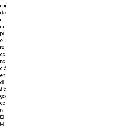
así
de
si
m
pl
e”,
re
co
no
ció
en
di
álo
go
co
n
El
M