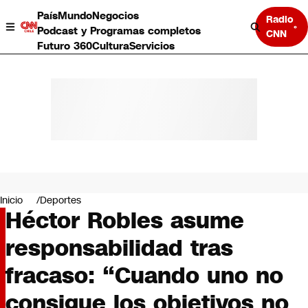
País
Mundo
Negocios
Radio
Podcast y Programas completos
CNN
Futuro 360
Cultura
Servicios
País
Mundo
Negocios
Inicio
Deportes
Héctor Robles asume
Deportes
Programas completos
responsabilidad tras
Cultura
Servicios
fracaso: “Cuando uno no
Bits
CNN Data
consigue los objetivos no
CNN tiempo