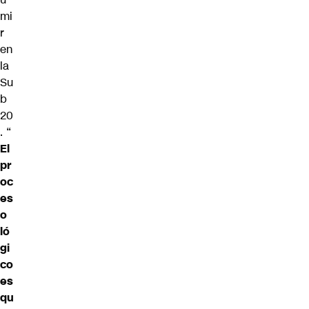
mi
r
en
la
Su
b
20
. “
El
pr
oc
es
o
ló
gi
co
es
qu