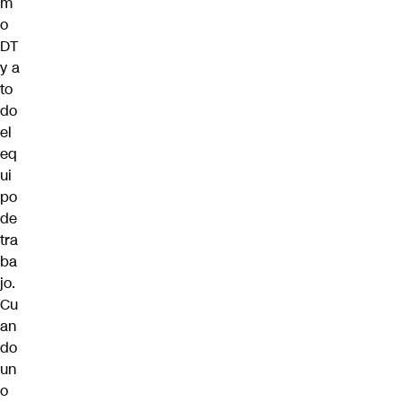
m
o
DT
y a
to
do
el
eq
ui
po
de
tra
ba
jo.
Cu
an
do
un
o