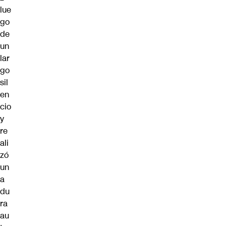
lue
go
de
un
lar
go
sil
en
cio
y
re
ali
zó
un
a
du
ra
au