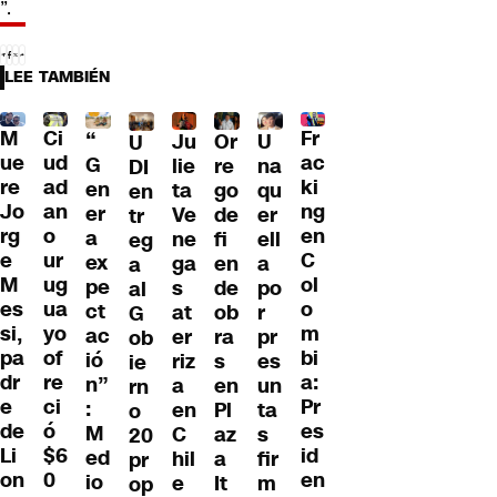
”.
LEE TAMBIÉN
M
Ci
Fr
“
Ju
Or
U
U
ue
ud
ac
G
lie
re
na
DI
re
ad
ki
en
ta
go
qu
en
Jo
an
ng
er
Ve
de
er
tr
rg
o
en
a
ne
fi
ell
eg
e
ur
C
ex
ga
en
a
a
M
ug
ol
pe
s
de
po
al
es
ua
o
ct
at
ob
r
G
si,
yo
m
ac
er
ra
pr
ob
pa
of
bi
ió
riz
s
es
ie
dr
re
a:
n”
a
en
un
rn
e
ci
Pr
:
en
Pl
ta
o
de
ó
es
M
C
az
s
20
Li
$6
id
ed
hil
a
fir
pr
on
0
en
io
e
It
m
op