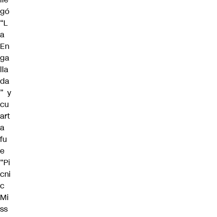
gó
“L
a
En
ga
lla
da
” y
cu
art
a
fu
e
“Pi
cni
c
Mi
ss