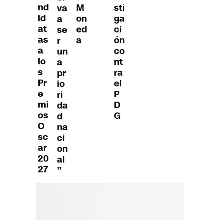
nd
M
sti
va
id
on
ga
a
at
ed
ci
se
as
a
ón
r
a
co
un
lo
nt
a
s
ra
pr
Pr
el
io
e
P
ri
mi
D
da
os
G
d
O
na
sc
ci
ar
on
20
al
27
”