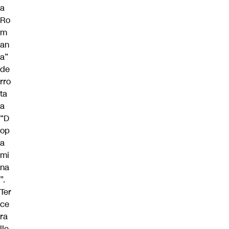
a
Ro
m
an
a”
de
rro
ta
a
“D
op
a
mi
na
”.
Ter
ce
ra
lle