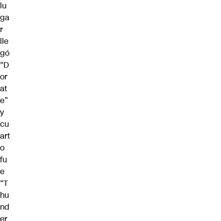
lu
ga
r
lle
gó
“D
or
at
e”
y
cu
art
o
fu
e
“T
hu
nd
er