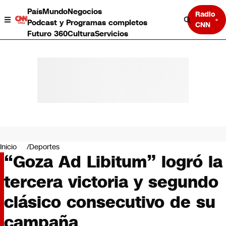
País
Mundo
Negocios
Radio
Podcast y Programas completos
CNN
Futuro 360
Cultura
Servicios
País
Mundo
Negocios
Inicio
Deportes
“Goza Ad Libitum” logró la
Deportes
Programas completos
tercera victoria y segundo
Cultura
Servicios
clásico consecutivo de su
Bits
CNN Data
campaña
CNN tiempo