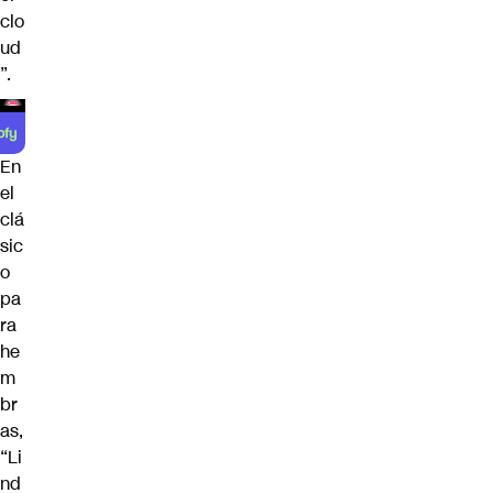
clo
ud
”.
En
el
clá
sic
o
pa
ra
he
m
br
as,
“Li
nd