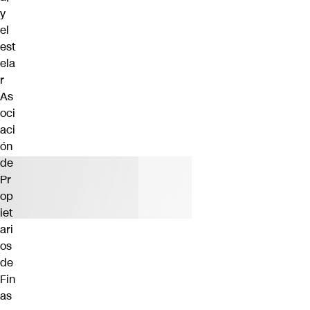
y
el
est
ela
r
As
oci
aci
ón
de
Pr
op
iet
ari
os
de
Fin
as