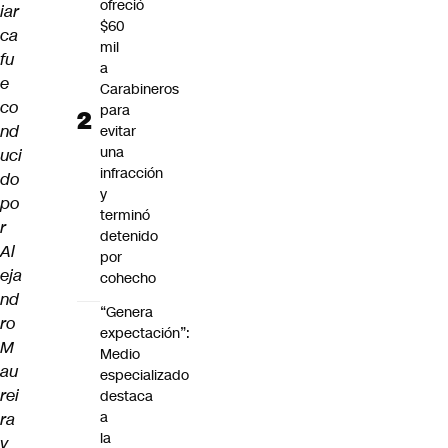
ofreció
iar
$60
ca
mil
fu
a
e
Carabineros
co
para
nd
evitar
una
uci
infracción
do
y
po
terminó
r
detenido
Al
por
eja
cohecho
nd
“Genera
ro
expectación”:
M
Medio
au
especializado
rei
destaca
a
ra
la
y