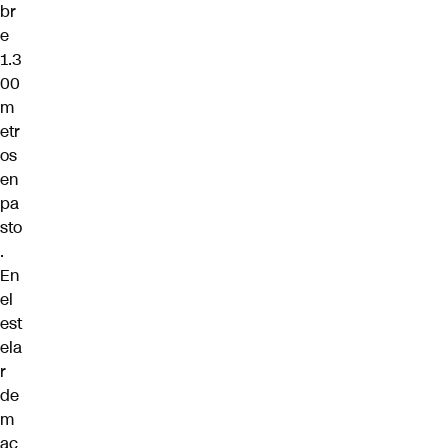
br
e
1.3
00
m
etr
os
en
pa
sto
.
En
el
est
ela
r
de
m
ac