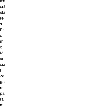
los
est
ela
re
s
Pr
e
mi
o
M
ar
cia
l
Ze
ge
rs,
pa
ra
m