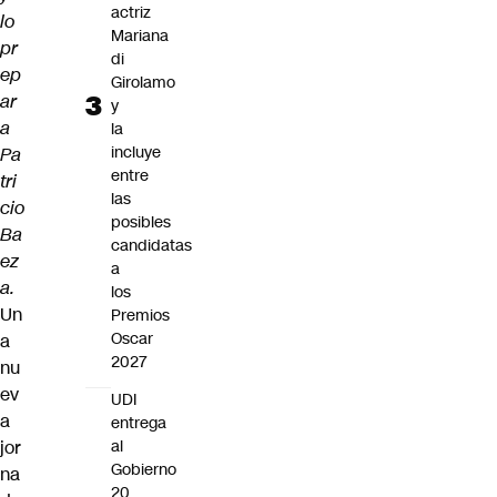
actriz
lo
Mariana
pr
di
ep
Girolamo
ar
y
a
la
incluye
Pa
entre
tri
las
cio
posibles
Ba
candidatas
ez
a
a.
los
Un
Premios
Oscar
a
2027
nu
ev
UDI
a
entrega
jor
al
Gobierno
na
20