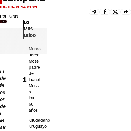
Futuro 360
08- 08- 2014 21:21
Opinión
Por
CNN
LO
MÁS
LEÍDO
Muere
Jorge
Messi,
padre
El
de
de
Lionel
fe
Messi,
ns
a
los
or
68
de
años
l
M
Ciudadano
uruguayo
atr