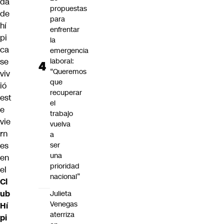
da
propuestas
de
para
hí
enfrentar
pi
la
ca
emergencia
se
laboral:
“Queremos
viv
que
ió
recuperar
est
el
e
trabajo
vie
vuelva
rn
a
es
ser
una
en
prioridad
el
nacional”
Cl
ub
Julieta
Venegas
Hí
aterriza
pi