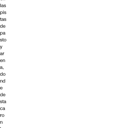
las
pis
tas
de
pa
sto
y
ar
en
a,
do
nd
e
de
sta
ca
ro
n