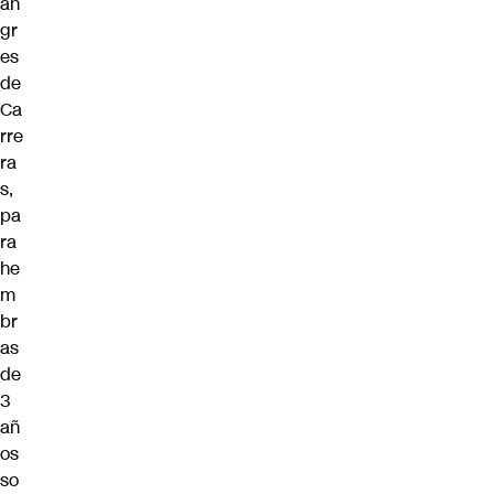
an
gr
es
de
Ca
rre
ra
s,
pa
ra
he
m
br
as
de
3
añ
os
so