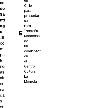
en
co
Chile
de
para
Sa
presentar
nti
su
ag
libro
“Norteña.
o
,
Memorias
19
de
co
un
m
comienzo”
pe
en
te
el
nci
Centro
Cultural
as
La
alt
Moneda
er
na
da
s
en