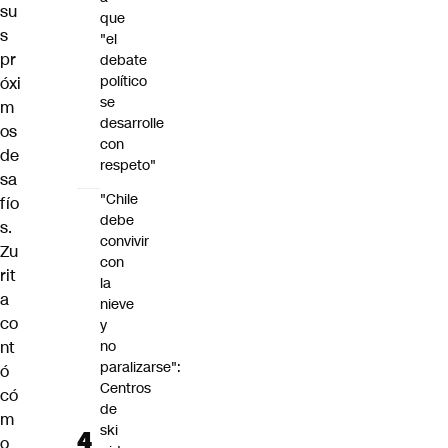
su
que
s
"el
pr
debate
político
óxi
se
m
desarrolle
os
con
de
respeto"
sa
"Chile
fío
debe
s.
convivir
Zu
con
rit
la
a
nieve
co
y
nt
no
paralizarse":
ó
Centros
có
de
m
ski
o