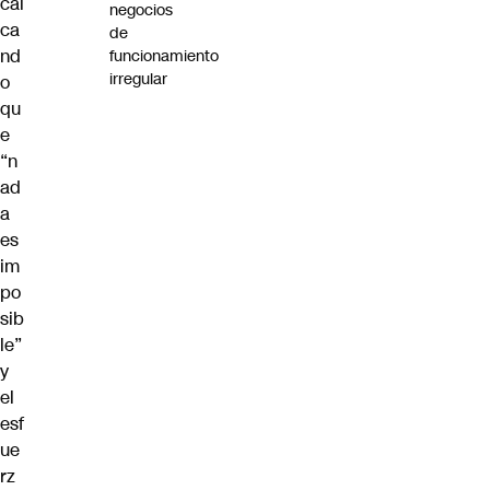
cal
negocios
ca
de
nd
funcionamiento
irregular
o
qu
e
“n
ad
a
es
im
po
sib
le”
y
el
esf
ue
rz