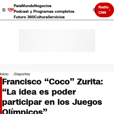
País
Mundo
Negocios
Radio
Podcast y Programas completos
CNN
Futuro 360
Cultura
Servicios
País
Mundo
Negocios
Inicio
Deportes
Francisco “Coco” Zurita:
Deportes
Programas completos
“La idea es poder
Cultura
Servicios
participar en los Juegos
Bits
CNN Data
Olímpicos”
CNN tiempo