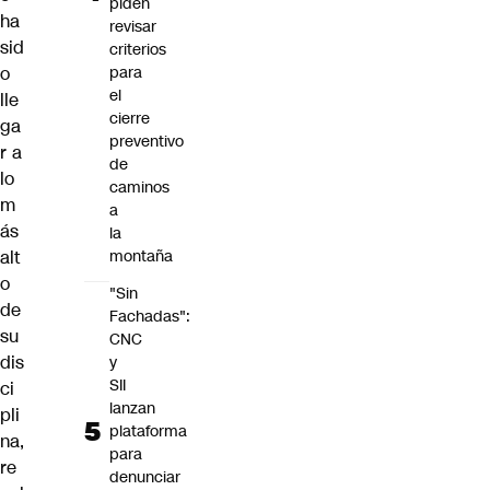
piden
ha
revisar
sid
criterios
o
para
el
lle
cierre
ga
preventivo
r a
de
lo
caminos
m
a
ás
la
alt
montaña
o
"Sin
de
Fachadas":
su
CNC
dis
y
SII
ci
lanzan
pli
plataforma
na,
para
re
denunciar