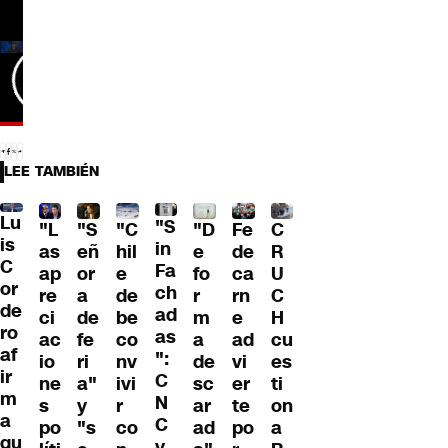
LEE TAMBIÉN
Lu
"S
"L
"S
"C
"D
Fe
C
is
in
as
eñ
hil
e
de
R
C
Fa
ap
or
e
fo
ca
U
or
ch
re
a
de
r
rn
C
de
ad
ci
de
be
m
e
H
ro
as
ac
fe
co
a
ad
cu
af
":
io
ri
nv
de
vi
es
ir
C
ne
a"
ivi
sc
er
ti
m
N
s
y
r
ar
te
on
a
C
po
"s
co
ad
po
a
qu
y