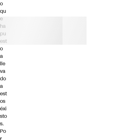
o
qu
e
ha
pu
est
o
a
lle
va
do
a
est
os
éxi
sto
s.
Po
r