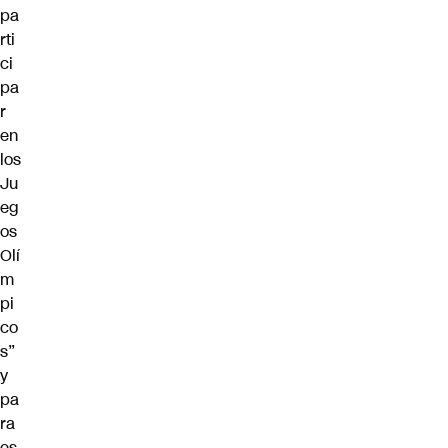
pa
rti
ci
pa
r
en
los
Ju
eg
os
Olí
m
pi
co
s”
y
pa
ra
es