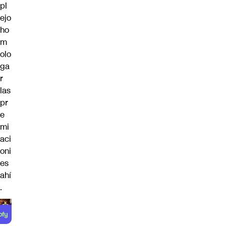
pl
ejo
ho
m
olo
ga
r
las
pr
e
mi
aci
oni
es
ahí
.