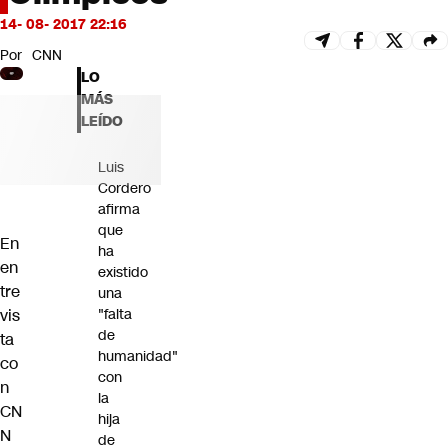
Futuro 360
14- 08- 2017 22:16
Opinión
Por
CNN
LO
MÁS
LEÍDO
Luis
Cordero
afirma
que
En
ha
en
existido
tre
una
vis
"falta
de
ta
humanidad"
co
con
n
la
CN
hija
N
de