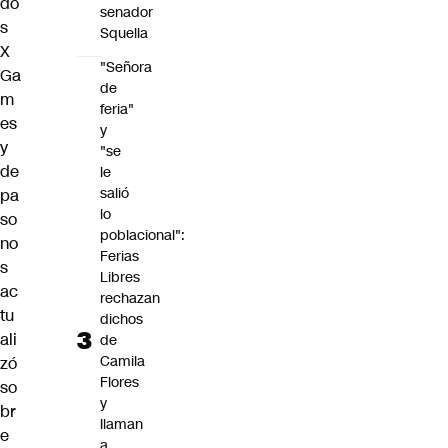
do
senador
s
Squella
X
"Señora
Ga
de
m
feria"
es
y
y
"se
de
le
salió
pa
lo
so
poblacional":
no
Ferias
s
Libres
ac
rechazan
tu
dichos
ali
de
Camila
zó
Flores
so
y
br
llaman
e
a