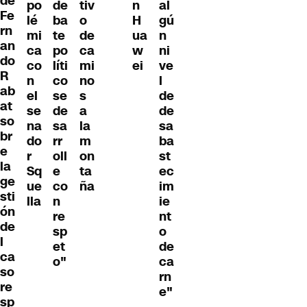
de
po
de
tiv
n
al
Fe
lé
ba
o
H
gú
rn
mi
te
de
ua
n
an
ca
po
ca
w
ni
do
co
líti
mi
ei
ve
R
n
co
no
l
ab
el
se
s
de
at
se
de
a
de
so
na
sa
la
sa
br
do
rr
m
ba
e
r
oll
on
st
la
Sq
e
ta
ec
ge
ue
co
ña
im
sti
lla
n
ie
ón
re
nt
de
sp
o
l
et
de
ca
o"
ca
so
rn
re
e"
sp