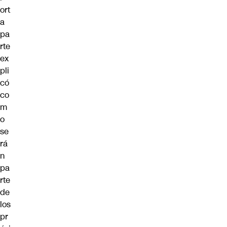
ort
a
pa
rte
ex
pli
có
co
m
o
se
rá
n
pa
rte
de
los
pr