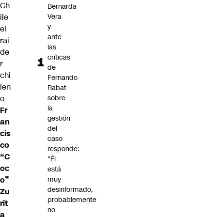
Ch
Bernarda
ile
Vera
y
el
ante
rai
las
de
críticas
r
de
chi
Fernando
len
Rabat
o
sobre
la
Fr
gestión
an
del
cis
caso
co
responde:
“C
"Él
oc
está
o”
muy
desinformado,
Zu
probablemente
rit
no
a