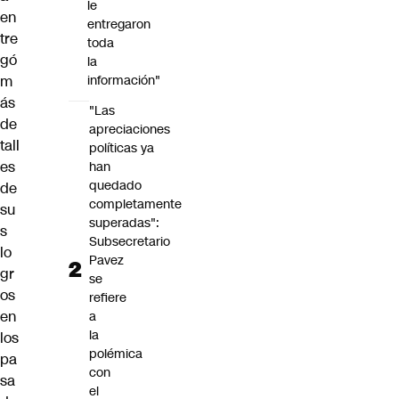
le
en
entregaron
tre
toda
gó
la
m
información"
ás
"Las
de
apreciaciones
tall
políticas ya
es
han
quedado
de
completamente
su
superadas":
s
Subsecretario
lo
Pavez
gr
se
os
refiere
en
a
la
los
polémica
pa
con
sa
el