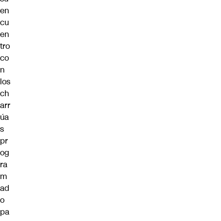
en
cu
en
tro
co
n
los
ch
arr
úa
s
pr
og
ra
m
ad
o
pa