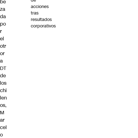
de
be
acciones
za
tras
da
resultados
po
corporativos
r
el
otr
or
a
DT
de
los
chi
len
os,
M
ar
cel
o