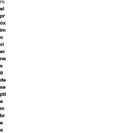
ra
el
pr
óx
im
o
vi
er
ne
s
8
de
se
pti
e
m
br
e
a