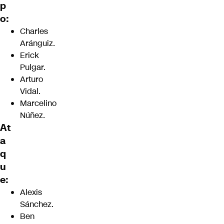
p
o:
Charles
Aránguiz.
Erick
Pulgar.
Arturo
Vidal.
Marcelino
Núñez.
At
a
q
u
e:
Alexis
Sánchez.
Ben