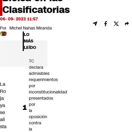
Futuro 360
Clasificatorias
Opinión
06- 09- 2023 11:57
Por
Michel Nahas Miranda
LO
MÁS
LEÍDO
TC
declara
admisibles
requerimientos
La
por
Ro
inconstitucionalidad
ja
presentados
por
ya
la
se
oposición
ali
contra
sta
la