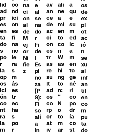
lid
co
av
ali
a
na
e
os
ad
nd
an
ne
qu
ci
al
de
pr
ici
ce
a
e
on
se
ex
es
on
de
mi
su
al
na
pl
en
es
ac
en
m
de
do
ot
ta
fi
ci
to
ed
M
r
ac
do
na
on
co
ic
ej
Fi
ió
s
nc
es
n
a
or
de
n
po
ie
tr
W
m
Ni
l
se
r
ra
as
as
en
ñe
Es
xu
la
s
re
hi
to
z
pi
al
op
m
su
ng
ge
no
inf
os
ás
lt
to
né
za
an
ici
es
ad
n:
ri
(P
til
ón
tr
os
“
co
S):
en
co
ec
co
N
po
Fi
co
nt
ha
rp
o
dr
sc
m
ra
s
or
to
ía
alí
pu
la
po
at
m
co
a
ta
m
r
iv
ar
st
in
do