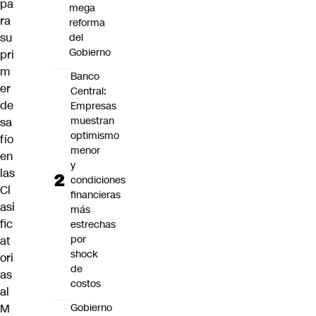
pa
mega
ra
reforma
su
del
Gobierno
pri
m
Banco
er
Central:
de
Empresas
muestran
sa
optimismo
fío
menor
en
y
las
condiciones
Cl
financieras
asi
más
fic
estrechas
por
at
shock
ori
de
as
costos
al
Gobierno
M