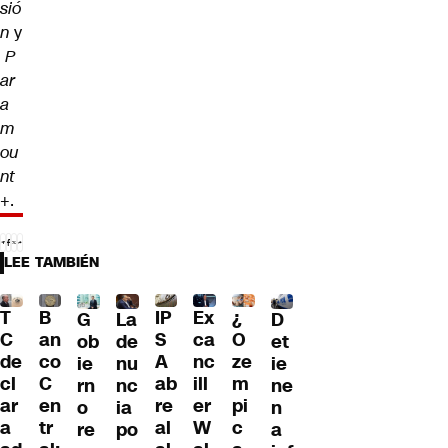
sió
n
y
P
ar
a
m
ou
nt
+
.
LEE TAMBIÉN
T
B
IP
Ex
¿
G
La
D
C
an
S
ca
O
ob
de
et
de
co
A
nc
ze
ie
nu
ie
cl
C
ab
ill
m
rn
nc
ne
ar
en
re
er
pi
o
ia
n
a
tr
al
W
c
re
po
a