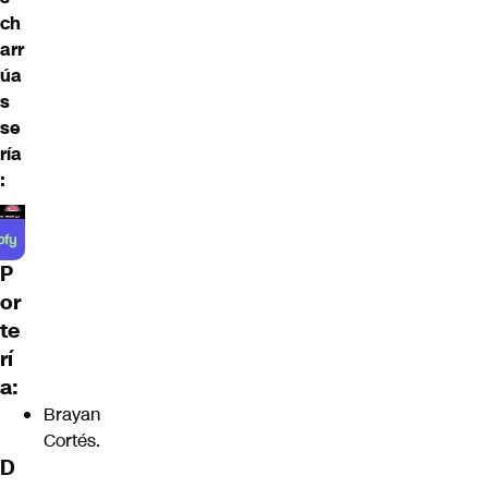
ch
arr
úa
s
se
ría
:
P
or
te
rí
a:
Brayan
Cortés.
D