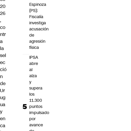
Espinoza
20
(PS):
26
Fiscalía
,
investiga
co
acusación
ntr
de
a
agresión
física
la
sel
IPSA
ec
abre
ció
al
alza
n
y
de
supera
Ur
los
ug
11.300
ua
puntos
y
impulsado
en
por
avance
ca