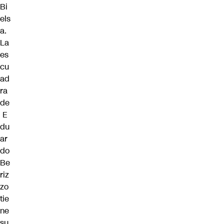
Bi
els
a
.
La
es
cu
ad
ra
de
E
du
ar
do
Be
riz
zo
tie
ne
su