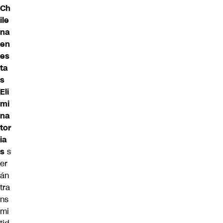
Ch
ile
na
en
es
ta
s
Eli
mi
na
tor
ia
s
s
er
án
tra
ns
mi