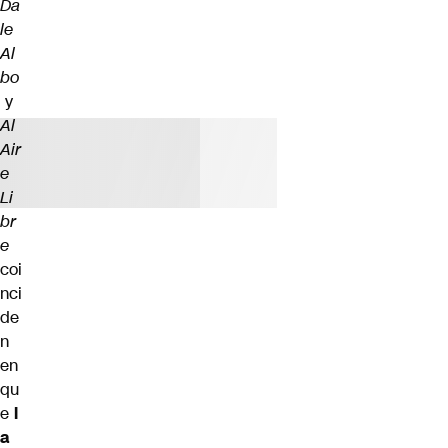
Da
le
Al
bo
y
Al
Air
e
Li
br
e
coi
nci
de
n
en
qu
e
l
a