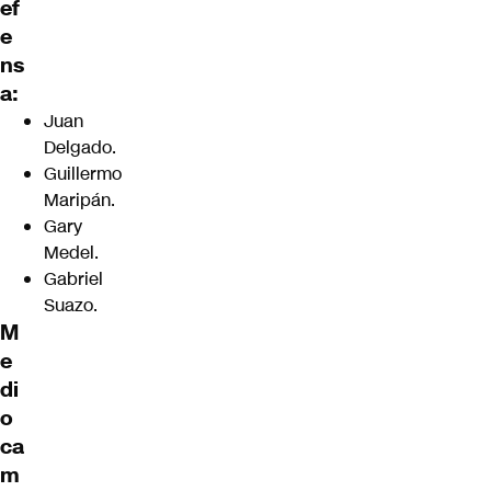
ef
e
ns
a:
Juan
Delgado.
Guillermo
Maripán.
Gary
Medel.
Gabriel
Suazo.
M
e
di
o
ca
m