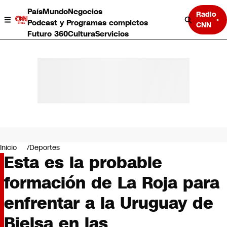
País
Mundo
Negocios
Radio
Podcast y Programas completos
CNN
Futuro 360
Cultura
Servicios
País
Mundo
Negocios
Inicio
Deportes
Esta es la probable
Deportes
Programas completos
formación de La Roja para
Cultura
Servicios
enfrentar a la Uruguay de
Bits
CNN Data
Bielsa en las
CNN tiempo