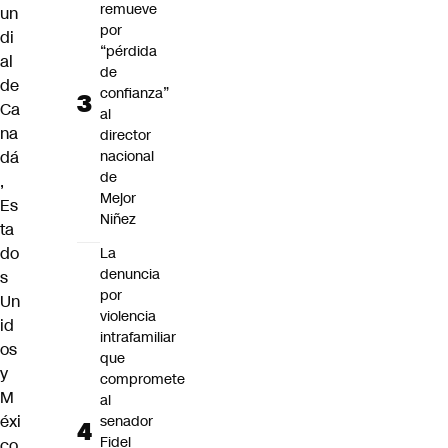
remueve
un
por
di
“pérdida
al
de
de
confianza”
Ca
al
na
director
nacional
dá
de
,
Mejor
Es
Niñez
ta
do
La
denuncia
s
por
Un
violencia
id
intrafamiliar
os
que
y
compromete
M
al
éxi
senador
Fidel
co