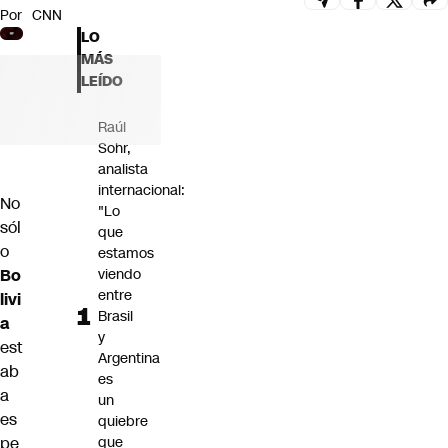
Por
CNN
Futuro 360
LO
Opinión
MÁS
LEÍDO
Raúl
Sohr,
analista
internacional:
No
"Lo
sól
que
o
estamos
Bo
viendo
entre
livi
Brasil
a
y
est
Argentina
ab
es
a
un
es
quiebre
pe
que