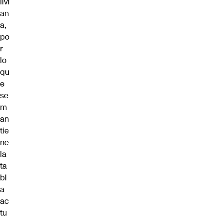
livi
an
a,
po
r
lo
qu
e
se
m
an
tie
ne
la
ta
bl
a
ac
tu