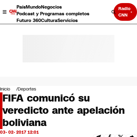
País
Mundo
Negocios
Radio
Podcast y Programas completos
CNN
Futuro 360
Cultura
Servicios
País
Mundo
Negocios
Inicio
Deportes
FIFA comunicó su
Deportes
Programas completos
veredicto ante apelación
Cultura
Servicios
boliviana
Bits
CNN Data
03- 02- 2017 12:01
CNN tiempo