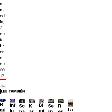
a
m
ed
ia)
3
de
fe
br
er
o
de
20
17
LEE TAMBIÉN
R
Inf
Bi
Sc
K
Se
R
La
aú
lu
mi
ha
ar
rn
es