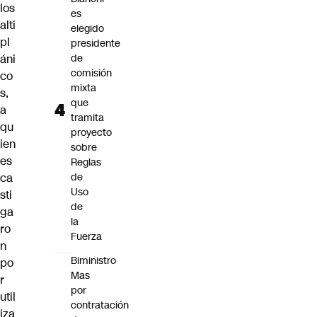
los
es
alti
elegido
pl
presidente
áni
de
comisión
co
mixta
s,
que
a
tramita
qu
proyecto
ien
sobre
es
Reglas
ca
de
Uso
sti
de
ga
la
ro
Fuerza
n
Biministro
po
Mas
r
por
util
contratación
iza