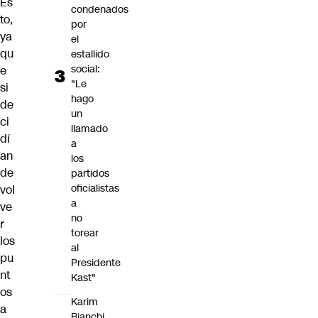
Es
condenados
to,
por
ya
el
qu
estallido
social:
e
"Le
si
hago
de
un
ci
llamado
dí
a
an
los
de
partidos
oficialistas
vol
a
ve
no
r
torear
los
al
pu
Presidente
nt
Kast"
os
Karim
a
Bianchi