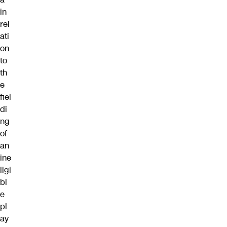
in
rel
ati
on
to
th
e
fiel
di
ng
of
an
ine
ligi
bl
e
pl
ay