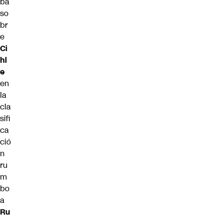
ba
so
br
e
Ci
hl
e
en
la
cla
sifi
ca
ció
n
ru
m
bo
a
Ru