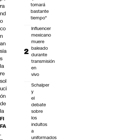
tomará
ra
bastante
nd
tiempo"
o
co
Influencer
mexicano
n
muere
an
baleado
sia
durante
s
transmisión
la
en
re
vivo
sol
Schalper
uci
y
ón
el
de
debate
la
sobre
los
FI
indultos
FA
a
.
uniformados