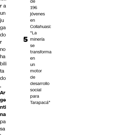
de
r a
196
un
jóvenes
ju
en
Collahuasi:
ga
"La
do
minería
r
se
no
transforma
ha
en
bili
un
ta
motor
de
do
desarrollo
,
social
Ar
para
ge
Tarapacá"
nti
na
pa
sa