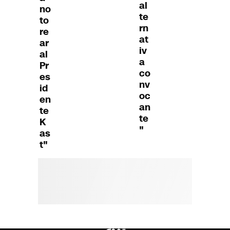
al
no
te
to
rn
re
at
ar
iv
al
a
Pr
co
es
nv
id
oc
en
an
te
te
K
"
as
t"