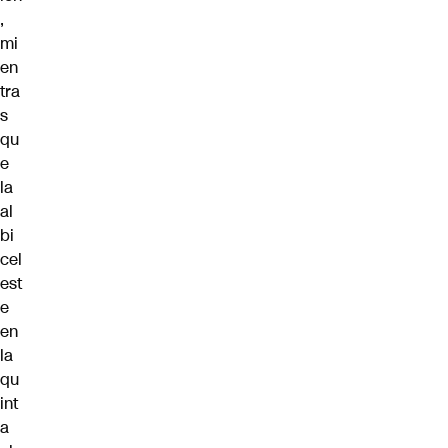
,
mi
en
tra
s
qu
e
la
al
bi
cel
est
e
en
la
qu
int
a