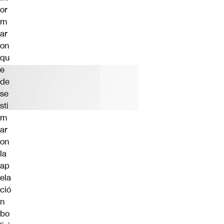
or
m
ar
on
qu
e
de
se
sti
m
ar
on
la
ap
ela
ció
n
bo