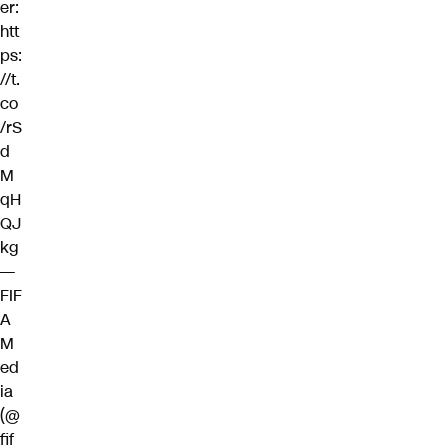
er:
htt
ps:
//t.
co
/rS
d
M
qH
QJ
kg
—
FIF
A
M
ed
ia
(@
fif