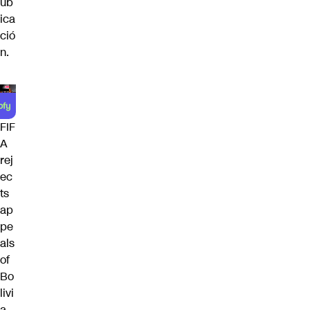
ub
ica
ció
n.
FIF
A
rej
ec
ts
ap
pe
als
of
Bo
livi
a