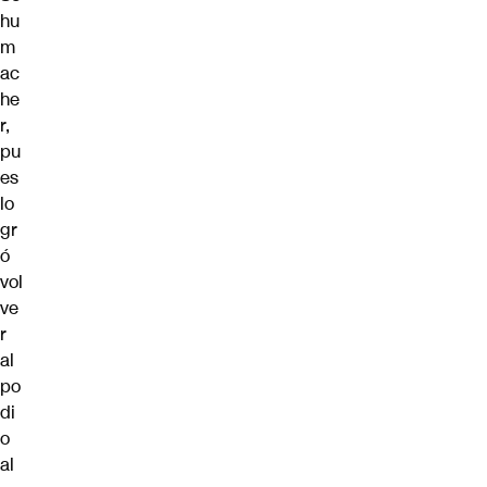
hu
m
ac
he
r,
pu
es
lo
gr
ó
vol
ve
r
al
po
di
o
al