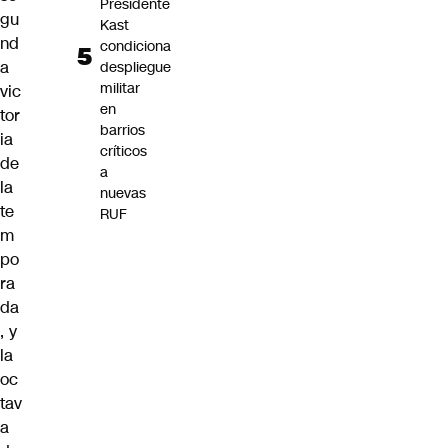
Presidente
gu
Kast
nd
condiciona
a
despliegue
militar
vic
en
tor
barrios
ia
críticos
de
a
la
nuevas
te
RUF
m
po
ra
da
, y
la
oc
tav
a