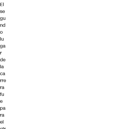
El
se
gu
nd
o
lu
ga
r
de
la
ca
rre
ra
fu
e
pa
ra
el
otr