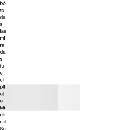
bó
to
da
s
las
mi
ra
da
s
fu
e
el
pil
ot
o
Mi
ch
ael
Sc