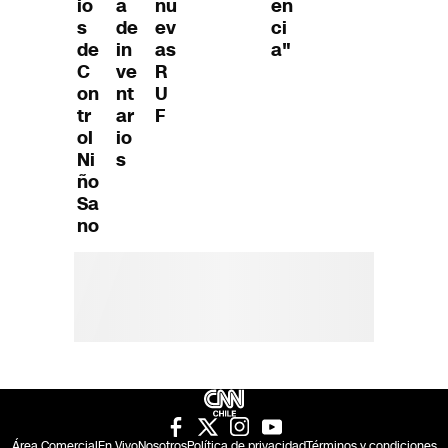
io
a
nu
en
s
de
ev
ci
de
in
as
a"
C
ve
R
on
nt
U
tr
ar
F
ol
io
Ni
s
ño
Sa
no
Área Comercial
En Vivo
Nosotros
Política de privacidad
Términos y condiciones