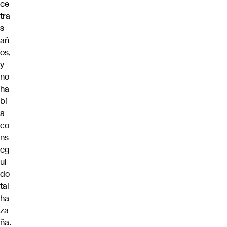
ce
tra
s
añ
os,
y
no
ha
bí
a
co
ns
eg
ui
do
tal
ha
za
ña.