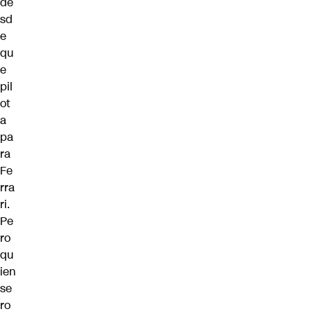
de
sd
e
qu
e
pil
ot
a
pa
ra
Fe
rra
ri.
Pe
ro
qu
ien
se
ro