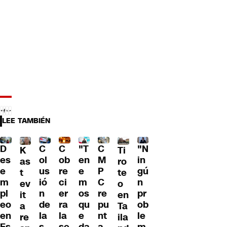
LEE TAMBIÉN
C
C
"T
"N
D
C
Ti
K
ol
ob
en
in
es
M
ro
as
us
re
e
gú
e
P
te
t
ió
ci
m
n
m
C
o
ev
n
er
os
pr
pl
re
en
it
de
ra
qu
ob
eo
pu
Ta
a
la
la
e
le
en
nt
ila
re