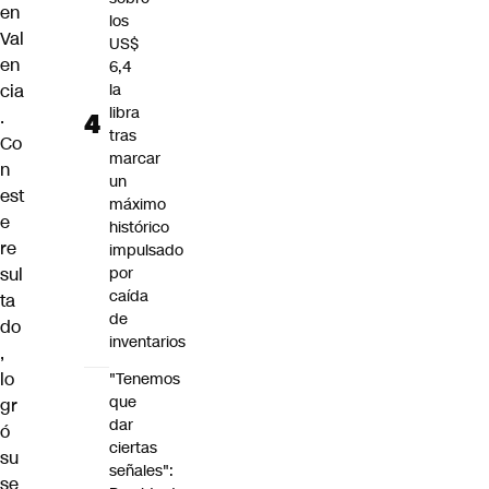
en
los
Val
US$
en
6,4
cia
la
libra
.
tras
Co
marcar
n
un
est
máximo
e
histórico
re
impulsado
sul
por
caída
ta
de
do
inventarios
,
lo
"Tenemos
que
gr
dar
ó
ciertas
su
señales":
se