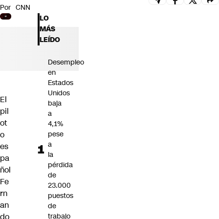
Por
CNN
Futuro 360
LO
Opinión
MÁS
LEÍDO
Desempleo
en
Estados
Unidos
El
baja
pil
a
ot
4,1%
o
pese
a
es
la
pa
pérdida
ñol
de
Fe
23.000
rn
puestos
an
de
do
trabajo