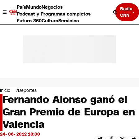
País
Mundo
Negocios
Radio
Podcast y Programas completos
CNN
Futuro 360
Cultura
Servicios
País
Mundo
Negocios
Inicio
Deportes
Fernando Alonso ganó el
Deportes
Programas completos
Gran Premio de Europa en
Cultura
Servicios
Valencia
Bits
CNN Data
24- 06- 2012 18:00
CNN tiempo