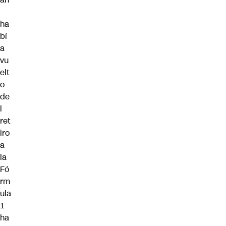
ha
bí
a
vu
elt
o
de
l
ret
iro
a
la
Fó
rm
ula
1
ha