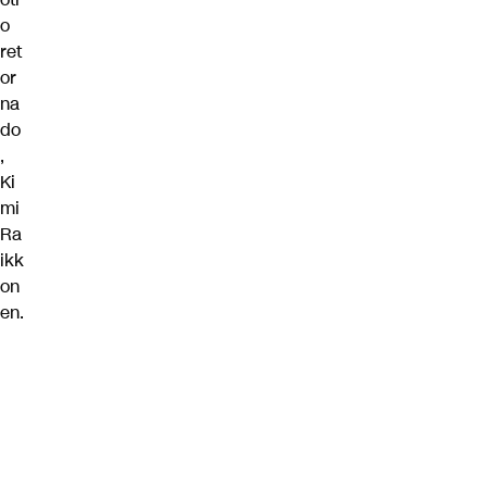
o
ret
or
na
do
,
Ki
mi
Ra
ikk
on
en.