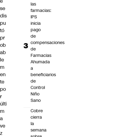
e
las
se
farmacias:
dis
IPS
pu
inicia
pago
tó
de
pr
compensaciones
ob
de
ab
Farmacias
le
Ahumada
m
a
en
beneficiarios
de
te
Control
po
Niño
r
Sano
últi
m
Cobre
cierra
a
la
ve
semana
z
sobre