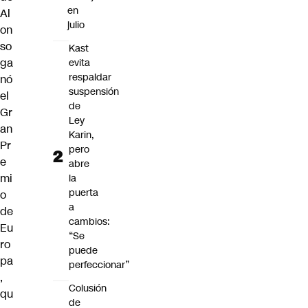
en
Al
julio
on
so
Kast
ga
evita
respaldar
nó
suspensión
el
de
Gr
Ley
an
Karin,
Pr
pero
e
abre
mi
la
puerta
o
a
de
cambios:
Eu
“Se
ro
puede
pa
perfeccionar”
,
Colusión
qu
de