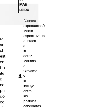
Futuro 360
MÁS
Opinión
LEÍDO
“Genera
expectación”:
Medio
especializado
M
destaca
an
a
ch
la
est
actriz
Mariana
er
di
Un
Girolamo
ite
y
d
la
no
incluye
pu
entre
do
las
posibles
co
candidatas