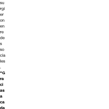
su
rgi
er
on
en
re
de
s
so
cia
les
.
“G
ra
ci
as
a
ca
da