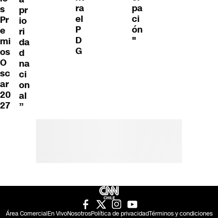
pa
s
ra
pr
ci
Pr
el
io
ón
e
P
ri
"
mi
D
da
os
G
d
O
na
sc
ci
ar
on
20
al
27
”
Área Comercial
En Vivo
Nosotros
Política de privacidad
Términos y condiciones