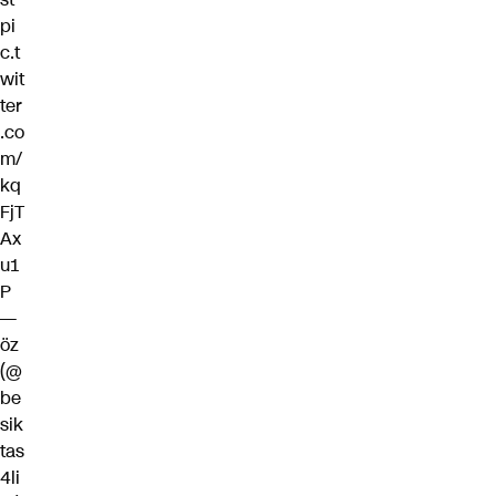
pi
c.t
wit
ter
.co
m/
kq
FjT
Ax
u1
P
—
öz
(@
be
sik
tas
4li