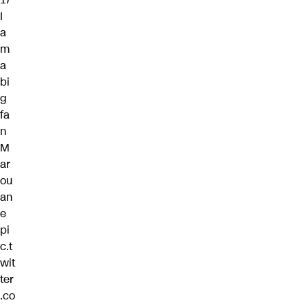
I
a
m
a
bi
g
fa
n
M
ar
ou
an
e
pi
c.t
wit
ter
.co