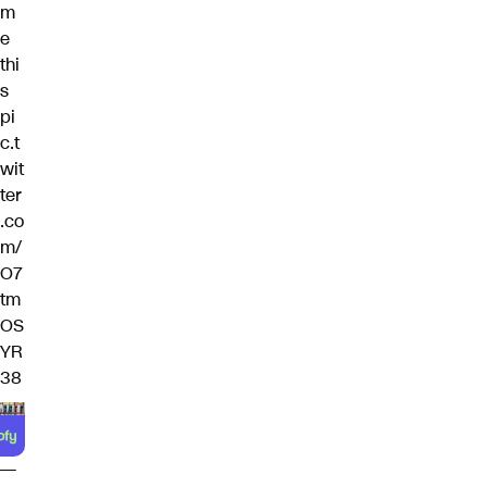
m
e
thi
s
pi
c.t
wit
ter
.co
m/
O7
tm
OS
YR
38
—