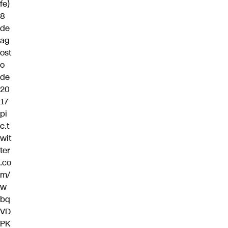
fe)
8
de
ag
ost
o
de
20
17
pi
c.t
wit
ter
.co
m/
w
bq
VD
PK