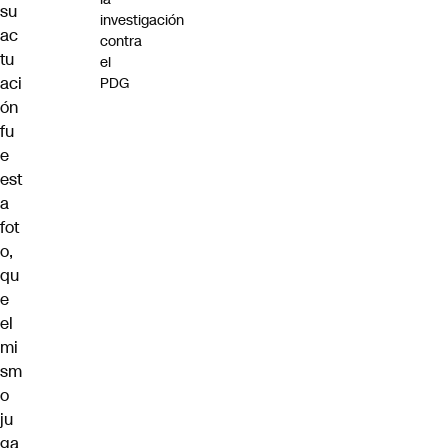
su
investigación
ac
contra
tu
el
aci
PDG
ón
fu
e
est
a
fot
o,
qu
e
el
mi
sm
o
ju
ga