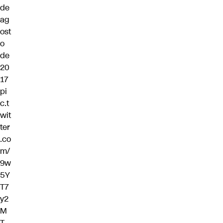
de
ag
ost
o
de
20
17
pi
c.t
wit
ter
.co
m/
9w
5Y
T7
y2
M
T