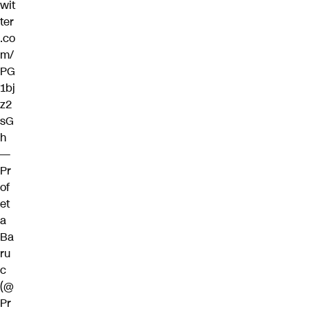
wit
ter
.co
m/
PG
1bj
z2
sG
h
—
Pr
of
et
a
Ba
ru
c
(@
Pr