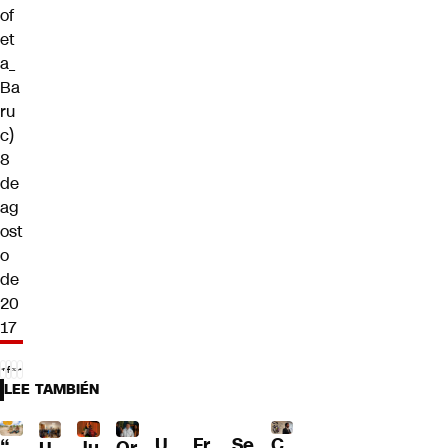
of
et
a_
Ba
ru
c)
8
de
ag
ost
o
de
20
17
LEE TAMBIÉN
Fr
C
“
Ju
Or
U
Se