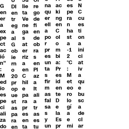
U
ac
N
G
lie
re
na
es
DI
ki
C
en
ta
go
qu
pe
en
ng
cu
er
Ve
de
er
ra
tr
en
es
a
ne
fi
ell
n
eg
C
ti
ex
ga
en
a
ha
a
ol
on
pe
s
de
po
st
al
o
a
ct
at
ob
r
a
G
m
ini
ac
er
ra
pr
-1
ob
bi
ci
ió
riz
s
es
2
ie
a:
at
n”
a
en
un
°C
rn
Pr
iv
:
en
Pl
ta
:
o
es
a
M
C
az
s
M
20
id
qu
ed
hil
a
fir
et
pr
en
e
io
e
It
m
eo
op
te
bu
es
pa
ali
as
ro
ue
D
sc
pe
ra
a
fal
lo
st
e
a
ci
pr
tr
sa
gí
as
la
de
ali
es
as
s
a
pa
Es
cl
za
en
es
y
e
ra
pr
ar
do
ta
tu
un
mi
en