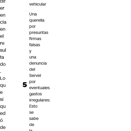
dif
vehicular
er
Una
en
querella
cia
por
en
presuntas
el
firmas
re
falsas
sul
y
ta
una
denuncia
do
del
.
Servel
Lo
por
qu
eventuales
e
gastos
sí
irregulares:
qu
Esto
se
ed
sabe
ó
de
de
la