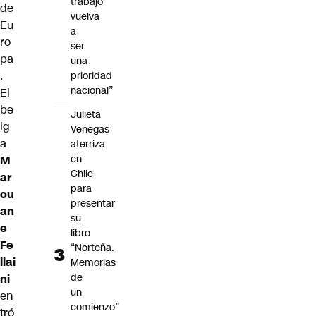
trabajo
de
vuelva
Eu
a
ro
ser
pa
una
.
prioridad
nacional”
El
be
Julieta
lg
Venegas
a
aterriza
en
M
Chile
ar
para
ou
presentar
an
su
e
libro
Fe
“Norteña.
llai
Memorias
de
ni
un
en
comienzo”
tró