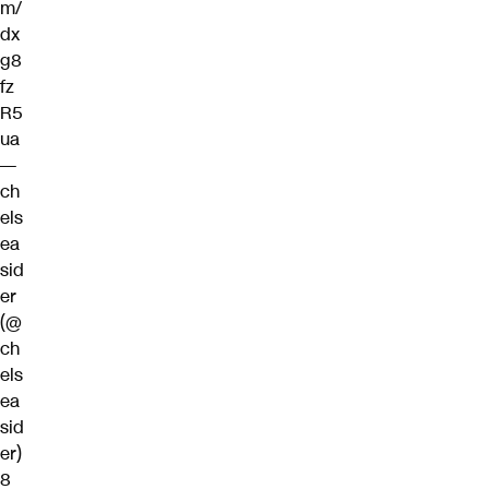
m/
dx
g8
fz
R5
ua
—
ch
els
ea
sid
er
(@
ch
els
ea
sid
er)
8