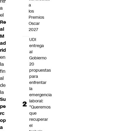
ntr
a
a
los
el
Premios
Re
Oscar
al
2027
M
UDI
ad
entrega
rid
al
en
Gobierno
la
20
propuestas
fin
para
al
enfrentar
de
la
la
emergencia
Su
laboral:
pe
“Queremos
rc
que
recuperar
op
el
a