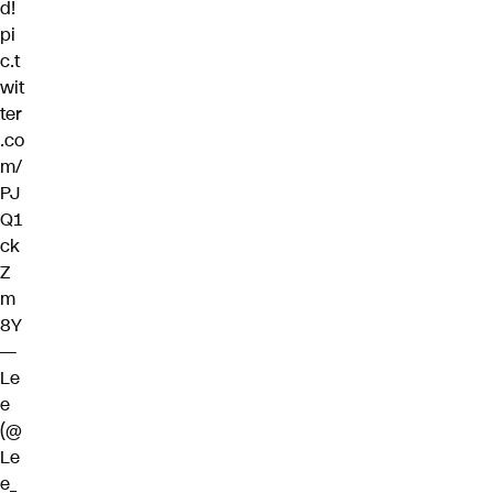
d!
pi
c.t
wit
ter
.co
m/
PJ
Q1
ck
Z
m
8Y
—
Le
e
(@
Le
e_