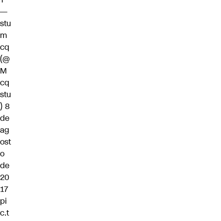
—
stu
m
cq
(@
M
cq
stu
)
8
de
ag
ost
o
de
20
17
pi
c.t