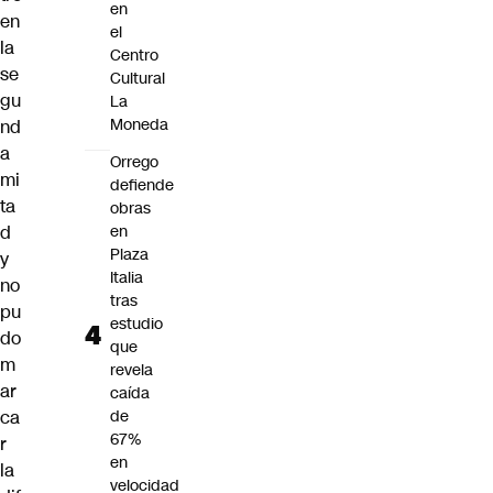
en
en
el
la
Centro
se
Cultural
gu
La
Moneda
nd
a
Orrego
mi
defiende
ta
obras
d
en
Plaza
y
Italia
no
tras
pu
estudio
do
que
m
revela
ar
caída
ca
de
67%
r
en
la
velocidad