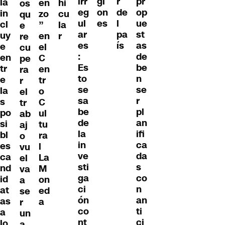
gi
pr
la
en
hi
irr
r
os
on
op
in
zo
cu
eg
de
qu
es
ue
cl
”
la
ul
l
e
st
uy
en
r
ar
pa
re
as
e
el
es
ís
cu
de
en
C
:
pe
be
tr
en
Es
ra
n
e
tr
to
r
se
la
o
se
el
r
s
C
sa
tr
pl
po
ul
be
ab
an
si
tu
de
aj
ifi
bl
ra
la
o
ca
es
l
in
vu
da
ca
La
ve
el
s
nd
M
sti
va
co
id
on
ga
a
n
at
ed
ci
se
an
as
a
ón
r
ti
a
co
un
ci
lo
nt
a