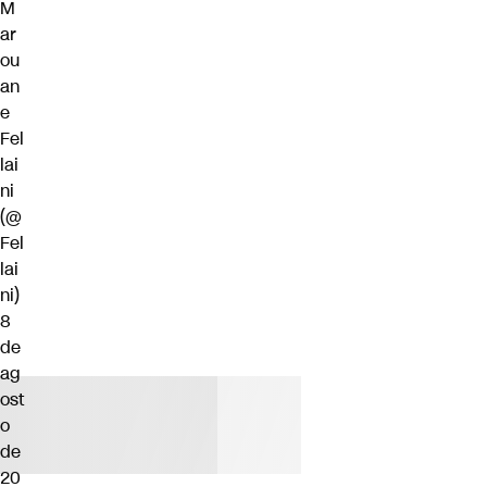
M
ar
ou
an
e
Fel
lai
ni
(@
Fel
lai
ni)
8
de
ag
ost
o
de
20