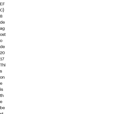
EF
C)
8
de
ag
ost
o
de
20
17
Thi
s
on
e
is
th
e
be
st