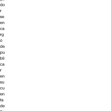
do
r
se
en
ca
rg
ó
de
pu
bli
ca
r
en
su
cu
en
ta
de