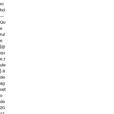
m
hd
—
Qu
e
rul
e
(@
qu
e_r
ule
)
8
de
ag
ost
o
de
20
17