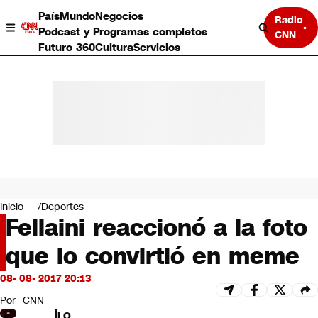
País
Mundo
Negocios
Radio
Podcast y Programas completos
CNN
Futuro 360
Cultura
Servicios
País
Mundo
Negocios
Inicio
Deportes
Fellaini reaccionó a la foto
Deportes
Programas completos
que lo convirtió en meme
Cultura
Servicios
08- 08- 2017 20:13
Bits
CNN Data
Por
CNN
CNN tiempo
LO