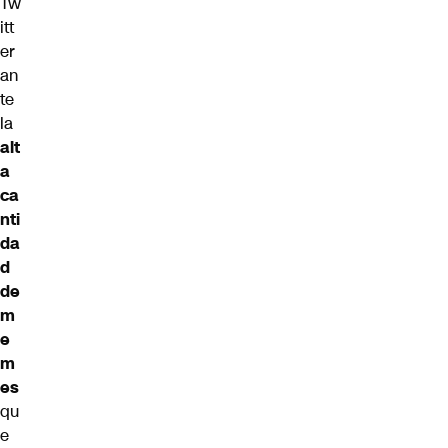
Tw
itt
er
an
te
la
alt
a
ca
nti
da
d
de
m
e
m
es
qu
e