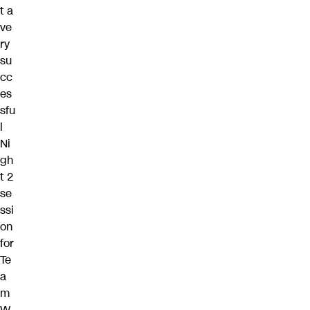
t a
ve
ry
su
cc
es
sfu
l
Ni
gh
t 2
se
ssi
on
for
Te
a
m
W