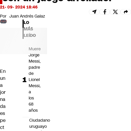
Futuro 360
21- 09- 2024 18:46
Opinión
Por
Juan Andrés Galaz
LO
MÁS
LEÍDO
Muere
Jorge
Messi,
padre
En
de
un
Lionel
a
Messi,
jor
a
los
na
68
da
años
es
pe
Ciudadano
uruguayo
ct