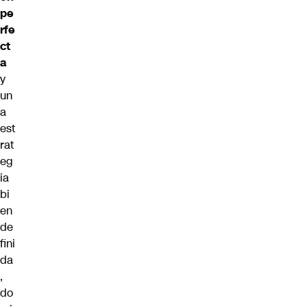
pe
rfe
ct
a
y
un
a
est
rat
eg
ia
bi
en
de
fini
da
,
do