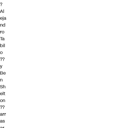
?
Al
eja
nd
ro
Ta
bil
o
??
y
Be
n
Sh
elt
on
??
arr
as
ar