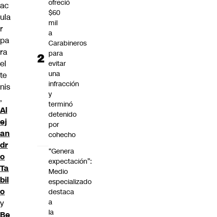
ofreció
ac
$60
ula
mil
r
a
pa
Carabineros
ra
para
el
evitar
una
te
infracción
nis
y
,
terminó
Al
detenido
ej
por
an
cohecho
dr
“Genera
o
expectación”:
Ta
Medio
bil
especializado
o
destaca
a
y
la
Be