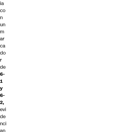
ia
co
n
un
m
ar
ca
do
r
de
6-
1
y
6-
2,
evi
de
nci
an