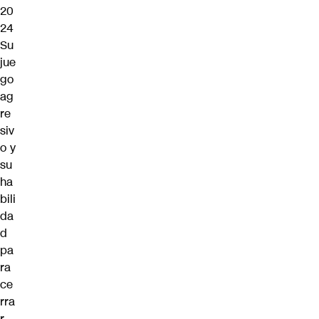
20
24
Su
jue
go
ag
re
siv
o y
su
ha
bili
da
d
pa
ra
ce
rra
r