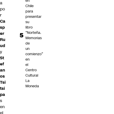
en
a
Chile
po
para
r
presentar
Ca
su
sp
libro
“Norteña.
er
Memorias
Ru
de
ud
un
y
comienzo”
St
en
ef
el
an
Centro
Cultural
os
La
Tsi
Moneda
tsi
pa
s
en
el