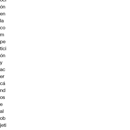
ón
en
la
co
m
pe
tici
ón
y
ac
er
cá
nd
os
e
al
ob
jeti