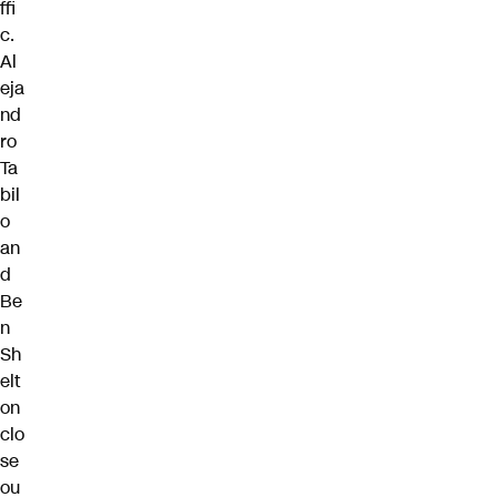
ffi
c.
Al
eja
nd
ro
Ta
bil
o
an
d
Be
n
Sh
elt
on
clo
se
ou