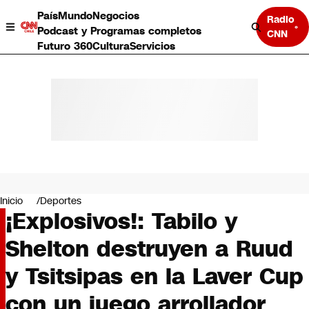
País
Mundo
Negocios
Radio
Podcast y Programas completos
CNN
Futuro 360
Cultura
Servicios
País
Mundo
Negocios
Inicio
Deportes
¡Explosivos!: Tabilo y
Deportes
Programas completos
Shelton destruyen a Ruud
Cultura
Servicios
y Tsitsipas en la Laver Cup
Bits
CNN Data
con un juego arrollador
CNN tiempo