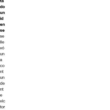
ta
do
un
id
en
se
se
lle
vó
un
a
co
nt
un
de
nt
e
vic
tor