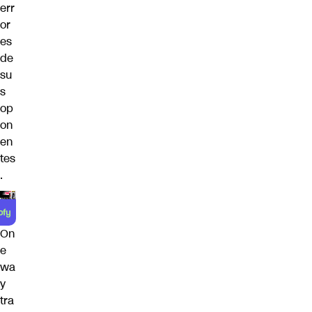
err
or
es
de
su
s
op
on
en
tes
.
On
e
wa
y
tra