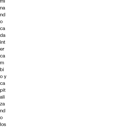
mi
na
nd
o
ca
da
int
er
ca
m
bi
o y
ca
pit
ali
za
nd
o
los