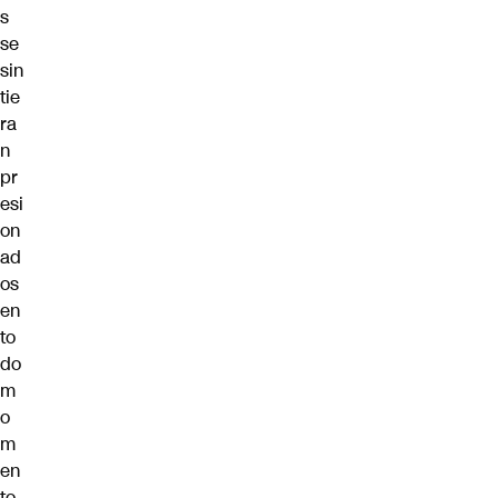
s
se
sin
tie
ra
n
pr
esi
on
ad
os
en
to
do
m
o
m
en
to.