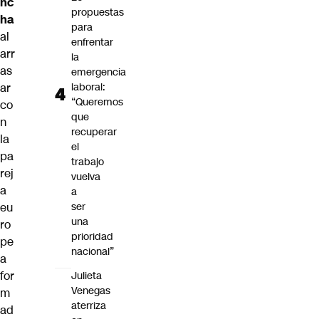
nc
propuestas
ha
para
al
enfrentar
arr
la
as
emergencia
ar
laboral:
“Queremos
co
que
n
recuperar
la
el
pa
trabajo
rej
vuelva
a
a
eu
ser
una
ro
prioridad
pe
nacional”
a
for
Julieta
Venegas
m
aterriza
ad