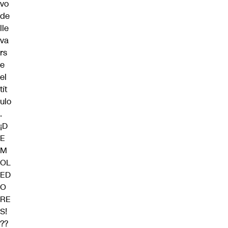
vo
de
lle
va
rs
e
el
tít
ulo
.
¡D
E
M
OL
ED
O
RE
S!
??