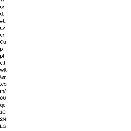
orl
d.
#L
av
er
Cu
p
pi
c.t
wit
ter
.co
m/
8U
qc
1C
2N
LG