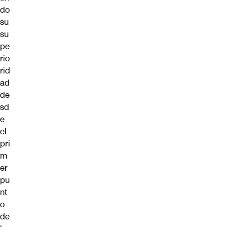
do
su
su
pe
rio
rid
ad
de
sd
e
el
pri
m
er
pu
nt
o
de