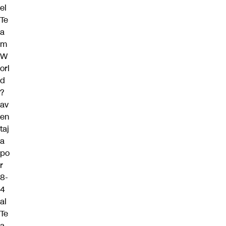
el
Te
a
m
W
orl
d
?
av
en
taj
a
po
r
8-
4
al
Te
a