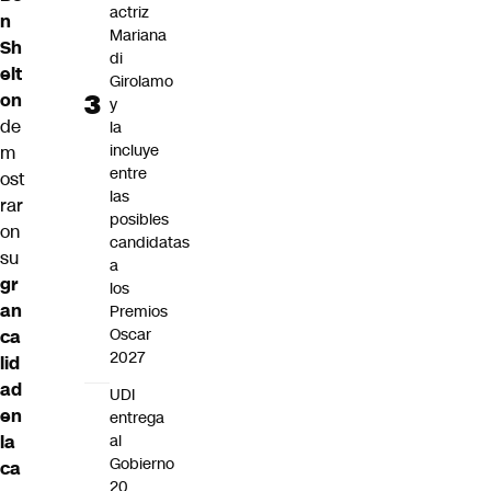
actriz
n
Mariana
Sh
di
elt
Girolamo
on
y
de
la
incluye
m
entre
ost
las
rar
posibles
on
candidatas
su
a
gr
los
an
Premios
Oscar
ca
2027
lid
ad
UDI
en
entrega
la
al
Gobierno
ca
20