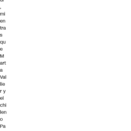
,
mi
en
tra
s
qu
e
M
art
a
Val
lie
r y
el
chi
len
o
Pa