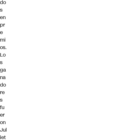
do
s
en
pr
e
mi
os.
Lo
s
ga
na
do
re
s
fu
er
on
Jul
iet