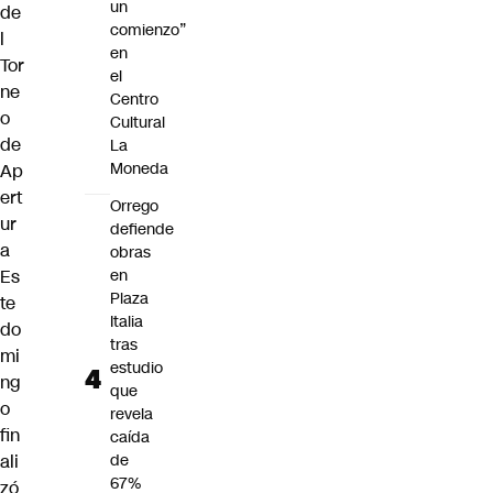
un
de
comienzo”
l
en
Tor
el
ne
Centro
o
Cultural
de
La
Moneda
Ap
ert
Orrego
ur
defiende
a
obras
Es
en
Plaza
te
Italia
do
tras
mi
estudio
ng
que
o
revela
fin
caída
ali
de
67%
zó