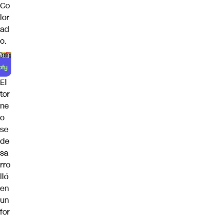
Co
lor
ad
o.
El
tor
ne
o
se
de
sa
rro
lló
en
un
for