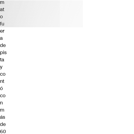
m
at
o
fu
er
a
de
pis
ta
y
co
nt
ó
co
n
m
ás
de
60