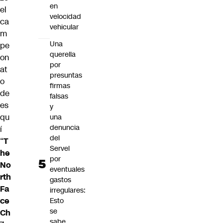
en
el
velocidad
ca
vehicular
m
Una
pe
querella
on
por
at
presuntas
o
firmas
de
falsas
es
y
qu
una
denuncia
í
del
“
T
Servel
he
por
No
eventuales
rth
gastos
Fa
irregulares:
ce
Esto
se
Ch
sabe