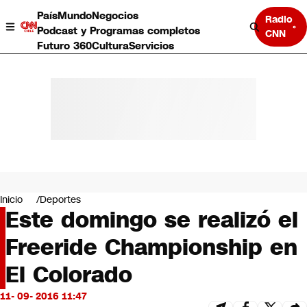
País
Mundo
Negocios
Radio
Podcast y Programas completos
CNN
Futuro 360
Cultura
Servicios
País
Mundo
Negocios
Inicio
Deportes
Este domingo se realizó el
Deportes
Programas completos
Freeride Championship en
Cultura
Servicios
El Colorado
Bits
CNN Data
11- 09- 2016 11:47
CNN tiempo