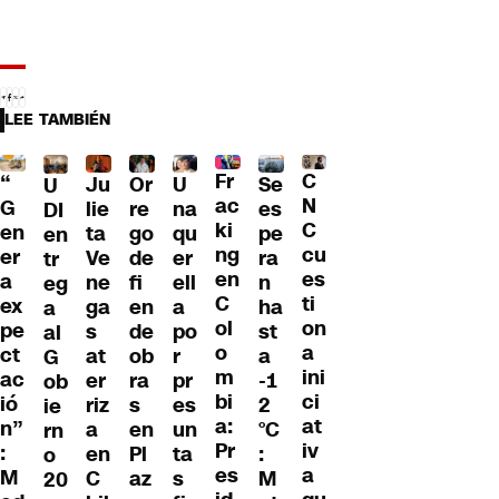
LEE TAMBIÉN
Fr
C
“
Ju
Or
U
Se
U
ac
N
G
lie
re
na
es
DI
ki
C
en
ta
go
qu
pe
en
ng
cu
er
Ve
de
er
ra
tr
en
es
a
ne
fi
ell
n
eg
C
ti
ex
ga
en
a
ha
a
ol
on
pe
s
de
po
st
al
o
a
ct
at
ob
r
a
G
m
ini
ac
er
ra
pr
-1
ob
bi
ci
ió
riz
s
es
2
ie
a:
at
n”
a
en
un
°C
rn
Pr
iv
:
en
Pl
ta
:
o
es
a
M
C
az
s
M
20