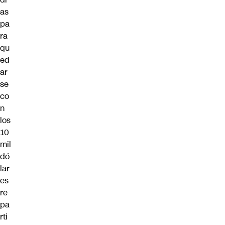
as
pa
ra
qu
ed
ar
se
co
n
los
10
mil
dó
lar
es
re
pa
rti