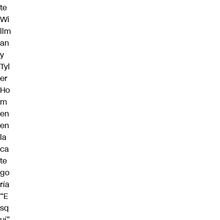
te
Wi
llm
an
y
Tyl
er
Ho
m
en
en
la
ca
te
go
ría
“E
sq
uí”