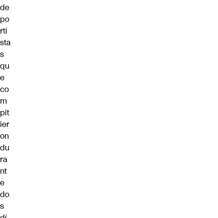
de
po
rti
sta
s
qu
e
co
m
pit
ier
on
du
ra
nt
e
do
s
dí