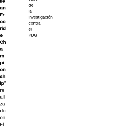
ile
de
an
la
Fr
investigación
ee
contra
rid
el
e
PDG
Ch
a
m
pi
on
sh
ip
”
re
ali
za
do
en
El