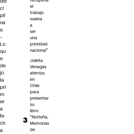
recuperar
dis
el
ci
trabajo
pli
vuelva
na
a
s.
ser
–
una
Lo
prioridad
nacional”
qu
e
Julieta
de
Venegas
jó
aterriza
en
la
Chile
pri
para
m
presentar
er
su
a
libro
fe
“Norteña.
ch
Memorias
de
a