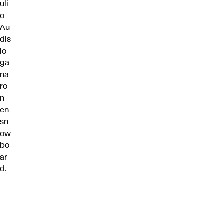
uli
o
Au
dis
io
ga
na
ro
n
en
sn
ow
bo
ar
d.