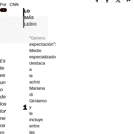
Por
CNN
Futuro 360
LO
Opinión
MÁS
LEÍDO
“Genera
expectación”:
Medio
especializado
Es
destaca
te
a
es
la
un
actriz
Mariana
o
di
de
Girolamo
los
y
tor
la
ne
incluye
os
entre
m
las