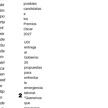
posibles
ás
candidatas
im
a
po
los
rta
Premios
nt
Oscar
es
2027
de
UDI
Su
entrega
da
al
m
Gobierno
éri
20
propuestas
ca
para
en
enfrentar
est
la
e
emergencia
tip
laboral:
o
“Queremos
de
que