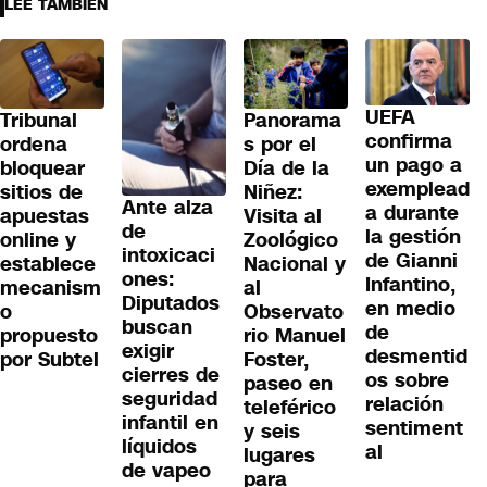
LEE TAMBIÉN
UEFA
Tribunal
Panorama
confirma
ordena
s por el
un pago a
bloquear
Día de la
exemplead
sitios de
Niñez:
Ante alza
a durante
apuestas
Visita al
de
la gestión
online y
Zoológico
intoxicaci
de Gianni
establece
Nacional y
ones:
Infantino,
mecanism
al
Diputados
en medio
o
Observato
buscan
de
propuesto
rio Manuel
exigir
desmentid
por Subtel
Foster,
cierres de
os sobre
paseo en
seguridad
relación
teleférico
infantil en
sentiment
y seis
líquidos
al
lugares
de vapeo
para