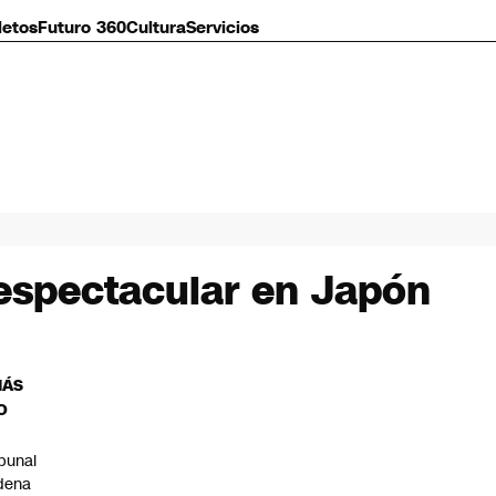
letos
Futuro 360
Cultura
Servicios
 espectacular en Japón
MÁS
O
ibunal
dena