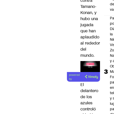
contra
d
Tamano-
v
Konan, y
P
hubo una
po
jugada
Dí
que han
la
aplaudido
Ni
al rededor
Vi
del
Zo
mundo.
Na
y 
Ob
M
powered
Fo
by
p
El
e
delantero
te
de los
y 
azules
lu
controló
pa