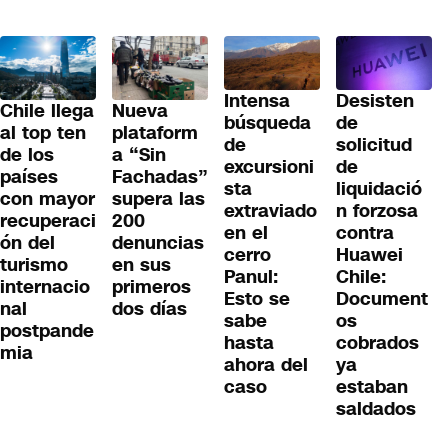
Desisten
Intensa
Chile llega
Nueva
de
búsqueda
al top ten
plataform
solicitud
de
de los
a “Sin
de
excursioni
países
Fachadas”
liquidació
sta
con mayor
supera las
n forzosa
extraviado
recuperaci
200
contra
en el
ón del
denuncias
Huawei
cerro
turismo
en sus
Chile:
Panul:
internacio
primeros
Document
Esto se
nal
dos días
os
sabe
postpande
cobrados
hasta
mia
ya
ahora del
estaban
caso
saldados