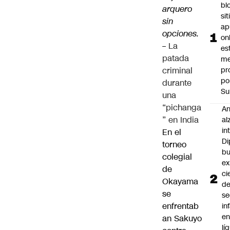
bl
arquero
si
sin
ap
opciones.
on
–
La
es
patada
me
criminal
pr
po
durante
Su
una
“pichanga
An
” en India
al
in
En el
Di
torneo
b
colegial
ex
de
ci
Okayama
d
se
se
enfrentab
in
e
an Sakuyo
lí