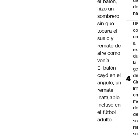
di
el balón,
de
hizo un
na
sombrero
sin que
U
co
tocara el
un
suelo y
a
remató de
e
aire como
du
venía.
la
El balón
ge
cayó en el
d
Gi
ángulo, un
In
remate
e
inatajable
m
incluso en
d
el fútbol
de
adulto.
so
re
se