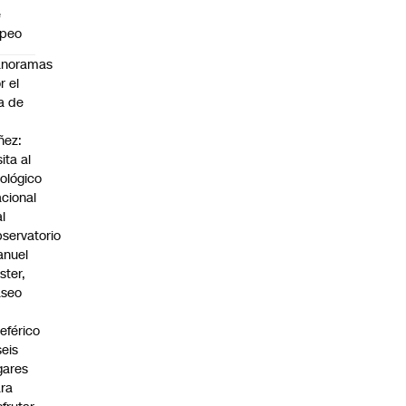
e
apeo
anoramas
r el
a de
ñez:
sita al
ológico
cional
al
servatorio
anuel
ster,
aseo
n
leférico
seis
gares
ra