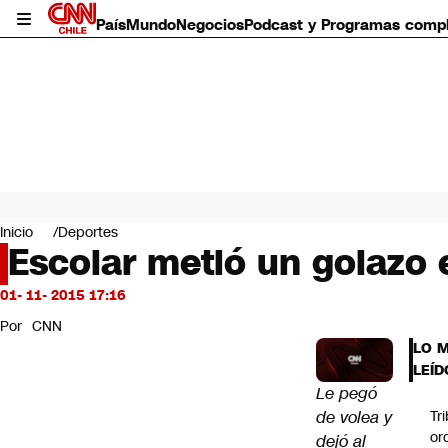
País
Mundo
Negocios
Podcast y Programas comp
País
Mundo
Inicio
Deportes
Negocios
Escolar metió un golazo
Deportes
Programas completos
01- 11- 2015 17:16
Cultura
Por
CNN
Servicios
LO 
Bits
LEÍD
CNN Data
Le pegó
CNN tiempo
de volea y
Tr
Futuro 360
or
dejó al
Opinión