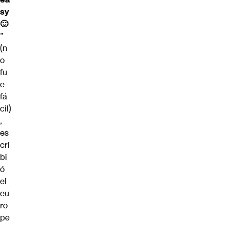
sy
🙂
”
(n
o
fu
e
fá
cil)
,
es
cri
bi
ó
el
eu
ro
pe