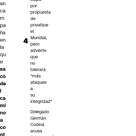
an
por
ca
propuesta
m
de
pa
privatizar
el
ña
Mundial,
en
pero
la
advierte
qu
que
e
no
sa
tolerará
có
"más
ataques
de
a
l
su
ca
integridad"
mi
Delegado
no
Germán
a
Codina
co
acusa
nt