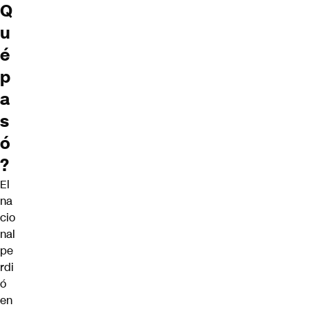
Q
u
é
p
a
s
ó
?
El
na
cio
nal
pe
rdi
ó
en