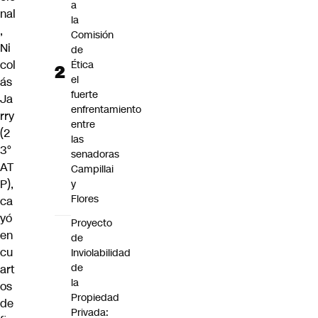
a
nal
la
,
Comisión
Ni
de
col
Ética
el
ás
fuerte
Ja
enfrentamiento
rry
entre
(2
las
3°
senadoras
AT
Campillai
P),
y
Flores
ca
yó
Proyecto
en
de
cu
Inviolabilidad
de
art
la
os
Propiedad
de
Privada: