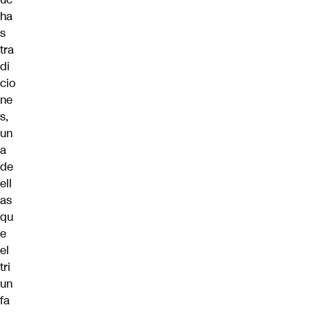
ha
s
tra
di
cio
ne
s,
un
a
de
ell
as
qu
e
el
tri
un
fa