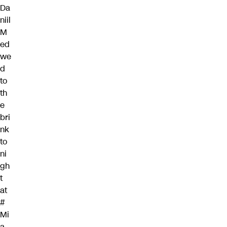
Da
niil
M
ed
we
d
to
th
e
bri
nk
to
ni
gh
t
at
#
Mi
a