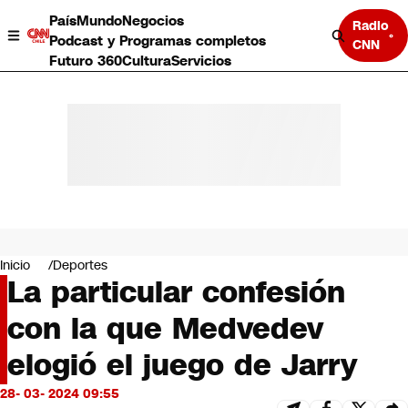
País
Mundo
Negocios
Radio
Podcast y Programas completos
CNN
Futuro 360
Cultura
Servicios
País
Mundo
Negocios
Inicio
Deportes
La particular confesión
Deportes
Programas completos
con la que Medvedev
Cultura
Servicios
elogió el juego de Jarry
Bits
CNN Data
28- 03- 2024 09:55
CNN tiempo