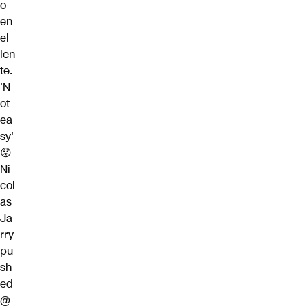
o
en
el
len
te.
'N
ot
ea
sy'
😟
Ni
col
as
Ja
rry
pu
sh
ed
@