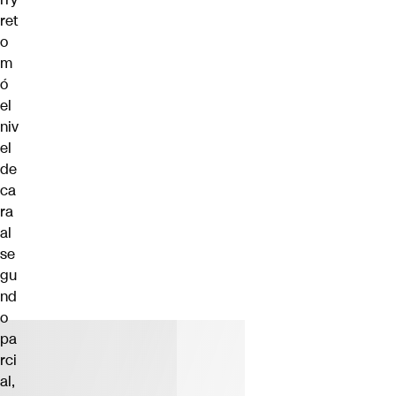
ret
o
m
ó
el
niv
el
de
ca
ra
al
se
gu
nd
o
pa
rci
al,