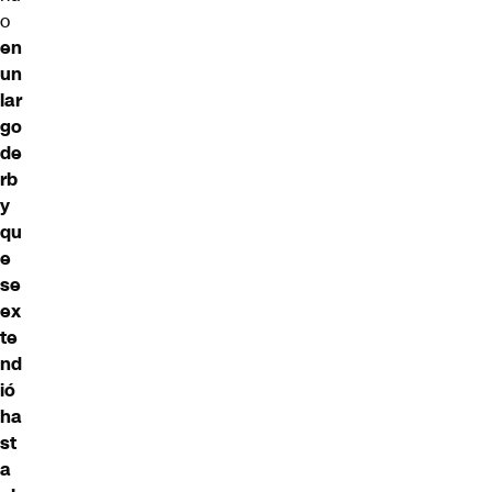
o
en
un
lar
go
de
rb
y
qu
e
se
ex
te
nd
ió
ha
st
a