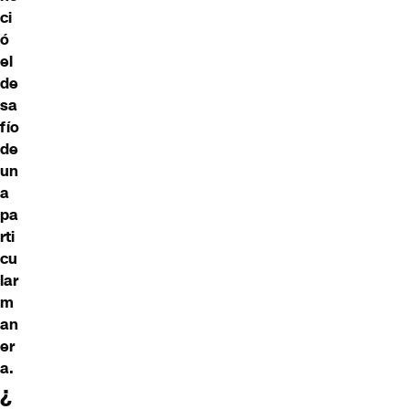
ci
ó
el
de
sa
fío
de
un
a
pa
rti
cu
lar
m
an
er
a.
¿