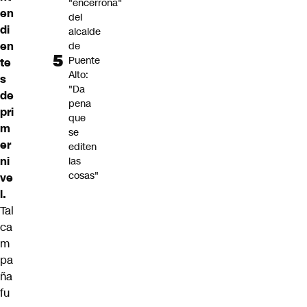
"encerrona"
en
del
di
alcalde
en
de
Puente
te
Alto:
s
"Da
de
pena
pri
que
m
se
er
editen
ni
las
cosas"
ve
l.
Tal
ca
m
pa
ña
fu