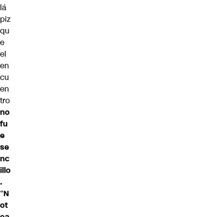
lá
piz
qu
e
el
en
cu
en
tro
no
fu
e
se
nc
illo
.
“
N
ot
ea