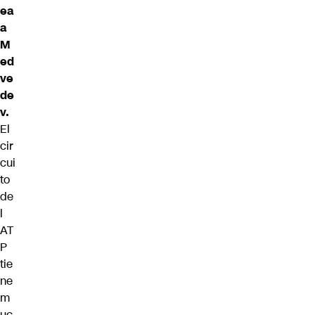
ea
a
M
ed
ve
de
v.
El
cir
cui
to
de
l
AT
P
tie
ne
m
uc