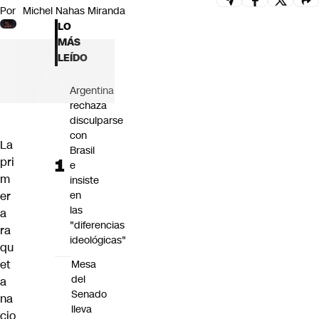
Por
Michel Nahas Miranda
Futuro 360
LO
Opinión
MÁS
LEÍDO
Argentina
rechaza
disculparse
con
La
Brasil
pri
e
m
insiste
er
en
las
a
"diferencias
ra
ideológicas"
qu
et
Mesa
del
a
Senado
na
lleva
cio