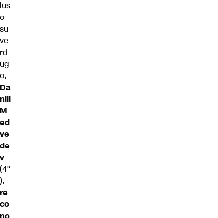
lus
o
su
ve
rd
ug
o,
Da
niil
M
ed
ve
de
v
(4°
),
re
co
no