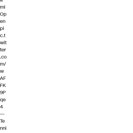
mi
Op
en
pi
c.t
wit
ter
.co
m/
w
AF
FK
9P
qe
4
—
Te
nni