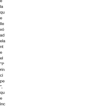
e
la
qu
e
lle
vó
ad
ela
nt
e
el
“P
rín
ci
pe
”,
qu
e
inc