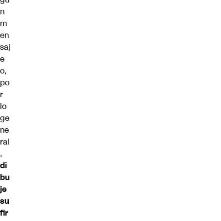
n
m
en
saj
e
o,
po
r
lo
ge
ne
ral
,
di
bu
je
su
fir