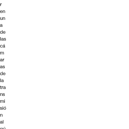
r
en
un
a
de
las
cá
m
ar
as
de
la
tra
ns
mi
sió
n
al
gú