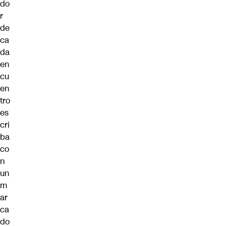
do
r
de
ca
da
en
cu
en
tro
es
cri
ba
co
n
un
m
ar
ca
do