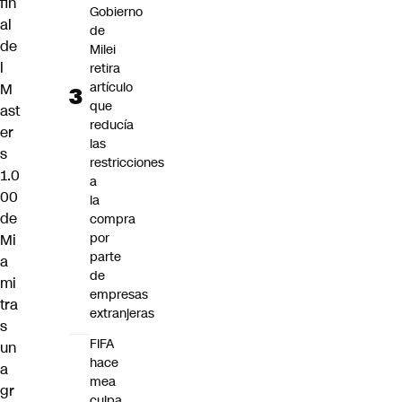
fin
Gobierno
al
de
de
Milei
l
retira
artículo
M
que
ast
reducía
er
las
s
restricciones
1.0
a
00
la
de
compra
por
Mi
parte
a
de
mi
empresas
tra
extranjeras
s
FIFA
un
hace
a
mea
gr
culpa