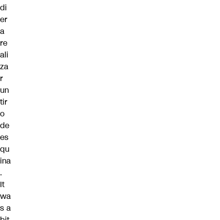
di
er
a
re
ali
za
r
un
tir
o
de
es
qu
ina
.
It
wa
s a
bit