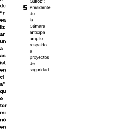
Quiroz”:
de
Presidente
“r
de
ea
la
Cámara
liz
anticipa
ar
amplio
un
respaldo
a
a
as
proyectos
ist
de
en
seguridad
ci
a”
qu
e
ter
mi
nó
en