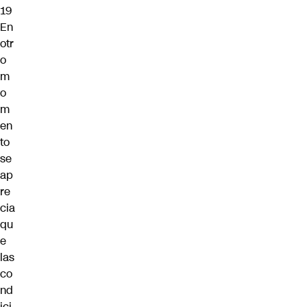
19
En
otr
o
m
o
m
en
to
se
ap
re
cia
qu
e
las
co
nd
ici