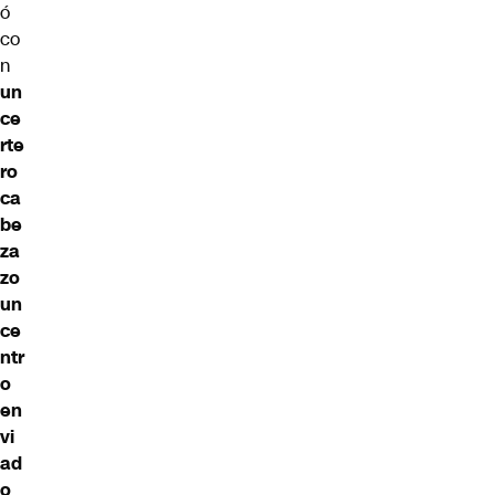
ó
co
n
un
ce
rte
ro
ca
be
za
zo
un
ce
ntr
o
en
vi
ad
o