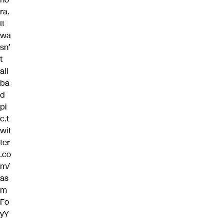
ra.
It
wa
sn’
t
all
ba
d
pi
c.t
wit
ter
.co
m/
as
m
Fo
yY