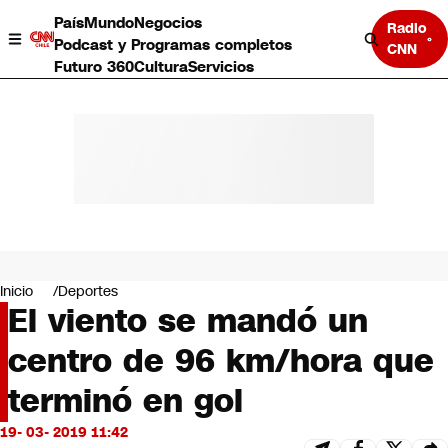
País
Mundo
Negocios
Radio
Podcast y Programas completos
CNN
Futuro 360
Cultura
Servicios
País
Mundo
Negocios
Inicio
Deportes
El viento se mandó un
Deportes
Programas completos
centro de 96 km/hora que
Cultura
Servicios
terminó en gol
Bits
CNN Data
19- 03- 2019 11:42
CNN tiempo