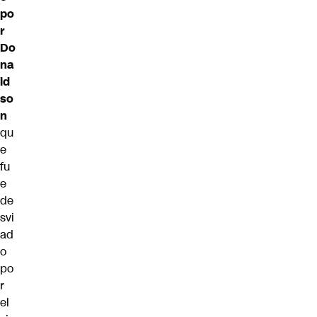
po
r
Do
na
ld
so
n
qu
e
fu
e
de
svi
ad
o
po
r
el