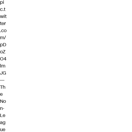
pi
c.t
wit
ter
.co
m/
pD
oZ
O4
lm
JG
—
Th
e
No
n-
Le
ag
ue