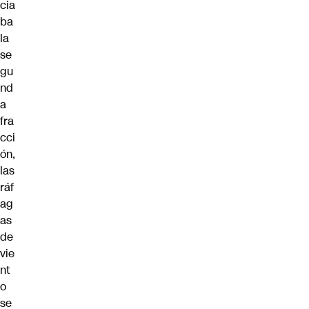
cia
ba
la
se
gu
nd
a
fra
cci
ón,
las
ráf
ag
as
de
vie
nt
o
se