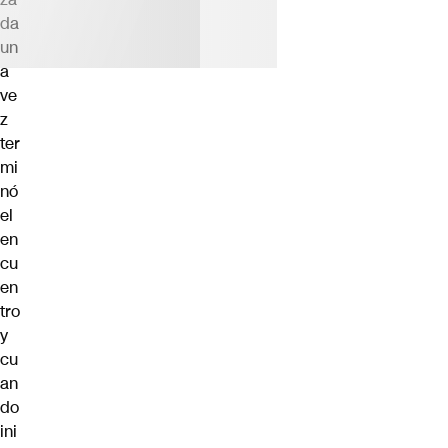
da
un
a
ve
z
ter
mi
nó
el
en
cu
en
tro
y
cu
an
do
ini