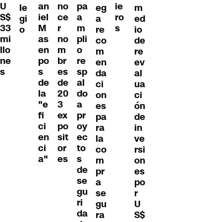
an
no
pa
ie
U
eg
le
m
iel
ce
a
ro
S$
a
gi
ed
M
r
m
s
33
re
o
io
as
no
pli
mi
co
de
en
m
o
llo
m
re
po
br
re
ne
en
ev
s
es
sp
s
da
al
de
de
al
ci
ua
la
20
do
on
ci
"e
3
a
es
ón
fi
ex
pr
pa
de
ci
po
oy
ra
in
en
sit
ec
la
ve
ci
or
to
co
rsi
a"
es
s
m
on
de
pr
es
se
a
po
gu
se
r
ri
gu
U
da
ra
S$