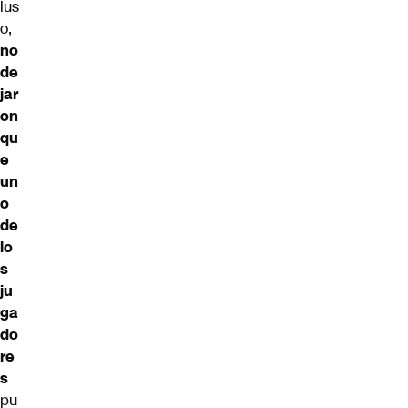
lus
o,
no
de
jar
on
qu
e
un
o
de
lo
s
ju
ga
do
re
s
pu