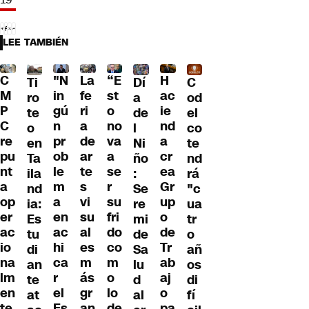
LEE TAMBIÉN
"N
La
“E
H
C
Dí
Ti
C
in
fe
st
ac
M
a
ro
od
gú
ri
o
ie
P
de
te
el
n
a
no
nd
C
l
o
co
pr
de
va
a
re
Ni
en
te
ob
ar
a
cr
pu
ño
Ta
nd
le
te
se
ea
nt
:
ila
rá
m
s
r
Gr
a
Se
nd
"c
a
vi
su
up
op
re
ia:
ua
en
su
fri
o
er
mi
Es
tr
ac
al
do
de
ac
de
tu
o
hi
es
co
Tr
io
Sa
di
añ
ca
m
m
ab
na
lu
an
os
r
ás
o
aj
lm
d
te
di
el
gr
lo
o
en
al
at
fí
Es
an
de
pa
te