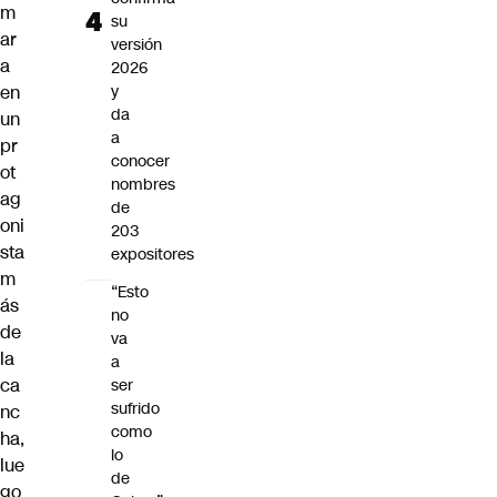
m
su
ar
versión
a
2026
en
y
da
un
a
pr
conocer
ot
nombres
ag
de
oni
203
sta
expositores
m
“Esto
ás
no
de
va
la
a
ca
ser
sufrido
nc
como
ha,
lo
lue
de
go