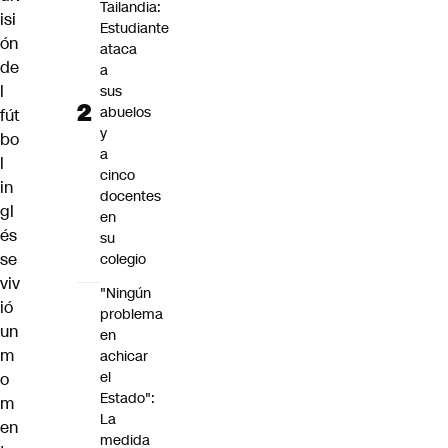
Tailandia:
isi
Estudiante
ón
ataca
de
a
l
sus
abuelos
fút
y
bo
a
l
cinco
in
docentes
gl
en
és
su
se
colegio
viv
"Ningún
ió
problema
un
en
m
achicar
el
o
Estado":
m
La
en
medida