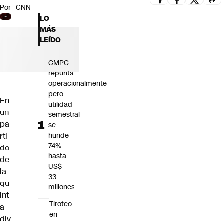
Por
CNN
Futuro 360
LO
Opinión
MÁS
LEÍDO
CMPC
repunta
operacionalmente
pero
En
utilidad
un
semestral
pa
se
rti
hunde
74%
do
hasta
de
US$
la
33
qu
millones
int
Tiroteo
a
en
div