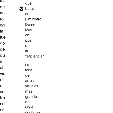
to
que
de
baraja
an
el
tol
Biministro
Daniel
og
Mas
ía
en
lue
pos
go
de
de
la
qu
"eficiencia"
e
La
el
feria
vie
de
nt
artes
o
visuales
se
más
grande
tra
de
nsf
Chile
or
confirma