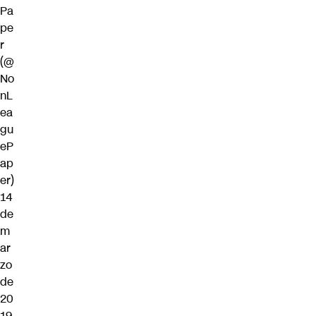
Pa
pe
r
(@
No
nL
ea
gu
eP
ap
er)
14
de
m
ar
zo
de
20
19