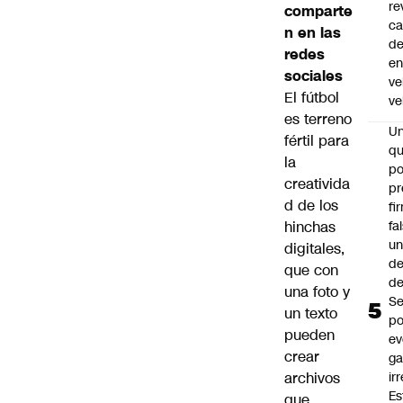
re
comparte
ca
n en las
d
redes
e
sociales
ve
El fútbol
ve
es terreno
U
fértil para
qu
la
po
creativida
pr
d de los
fi
fa
hinchas
u
digitales,
de
que con
de
una foto y
Se
un texto
po
pueden
ev
crear
ga
ir
archivos
Es
que