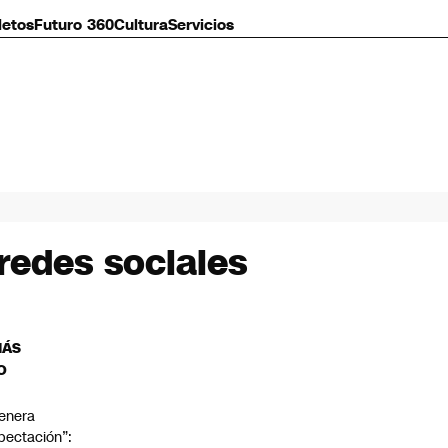
letos
Futuro 360
Cultura
Servicios
 redes sociales
MÁS
O
enera
pectación”: