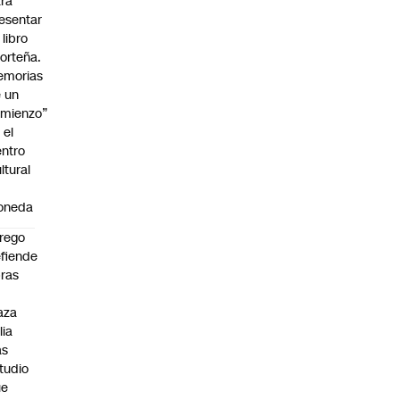
ra
esentar
 libro
:00
orteña.
emorias
 un
mienzo”
 el
ntro
ltural
a
oneda
rego
fiende
ras
n
aza
lia
as
tudio
ue