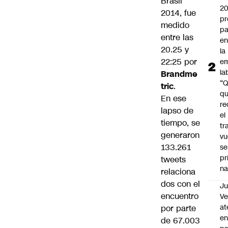
Brasil
2
2014, fue
pr
medido
pa
entre las
en
20.25 y
la
22:25 por
em
la
Brandme
“
tric
.
q
En ese
re
lapso de
el
tiempo, se
tr
generaron
vu
133.261
se
pr
tweets
na
relaciona
dos con el
Ju
encuentro
V
at
por parte
en
de 67.003