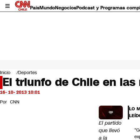
País
Mundo
Negocios
Podcast y Programas comp
País
Mundo
Inicio
Deportes
Negocios
El triunfo de Chile en las
Deportes
Programas completos
16- 10- 2013 10:01
Cultura
Por
CNN
Servicios
LO 
Bits
LEÍD
CNN Data
El partido
CNN tiempo
que llevó
“G
Futuro 360
ex
a la
Opinión