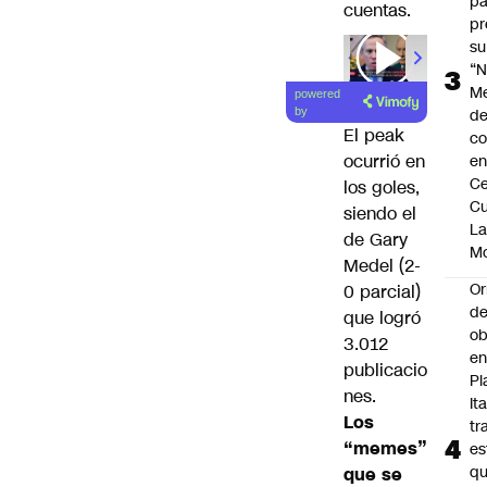
pa
cuentas.
pr
su
00:00
/
01
“N
M
powered
de
by
El peak
co
ocurrió en
en
Ce
los goles,
Cu
siendo el
L
de Gary
M
Medel (2-
Or
0 parcial)
de
que logró
ob
3.012
e
publicacio
Pl
nes.
Ita
Los
tr
“memes”
es
q
que se