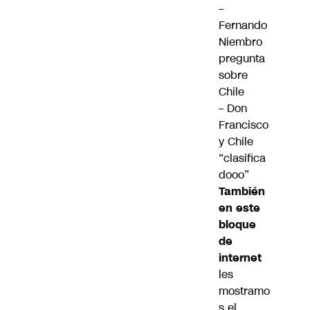
–
Fernando
Niembro
pregunta
sobre
Chile
–
Don
Francisco
y Chile
“clasifica
dooo”
También
en este
bloque
de
internet
les
mostramo
s el