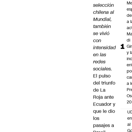
Me
selección
es
chilena al
de
Mundial,
a l
también
ac
se vivió
Ma
con
di
Gi
intensidad
y l
en las
in
redes
en
sociales.
po
El pulso
ca
del triunfo
a 
de La
Pr
Os
Roja ante
20
Ecuador y
que le dio
UD
los
en
al
pasajes a
Go