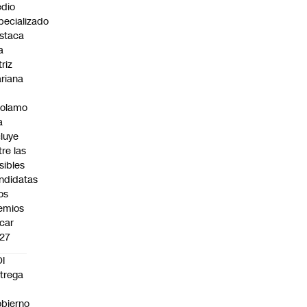
dio
pecializado
staca
a
triz
riana
rolamo
a
cluye
tre las
sibles
ndidatas
los
emios
car
27
I
trega
bierno