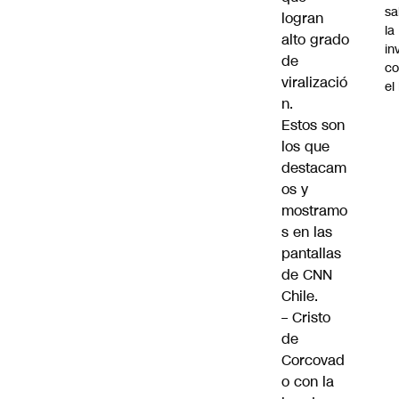
sa
logran
la
alto grado
in
de
co
viralizació
el
n.
Estos son
los que
destacam
os y
mostramo
s en las
pantallas
de CNN
Chile.
–
Cristo
de
Corcovad
o con la