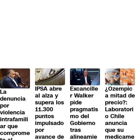
IPSA abre
Excancille
¿Ozempic
La
al alza y
r Walker
a mitad de
denuncia
supera los
pide
precio?:
por
11.300
pragmatis
Laboratori
violencia
puntos
mo del
o Chile
intrafamili
impulsado
Gobierno
anuncia
ar que
por
tras
que su
comprome
avance de
alineamie
medicame