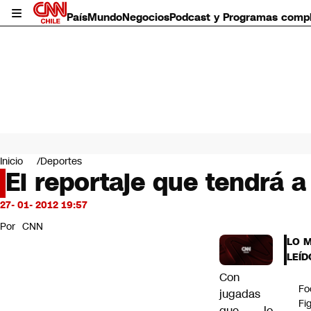
País
Mundo
Negocios
Podcast y Programas comp
País
Mundo
Inicio
Deportes
Negocios
El reportaje que tendrá a
Deportes
Programas completos
27- 01- 2012 19:57
Cultura
Por
CNN
Servicios
LO 
Bits
LEÍD
CNN Data
Con
CNN tiempo
Fo
jugadas
Futuro 360
Fi
Opinión
que lo