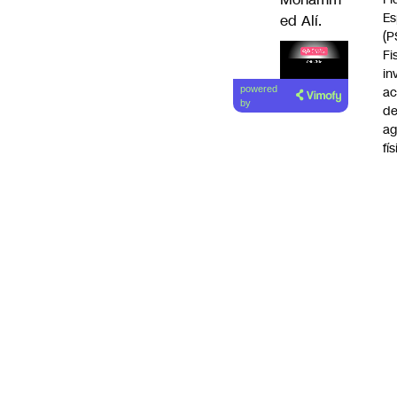
Es
ed Alí.
(P
Fi
in
ac
powered
by
d
ag
fí