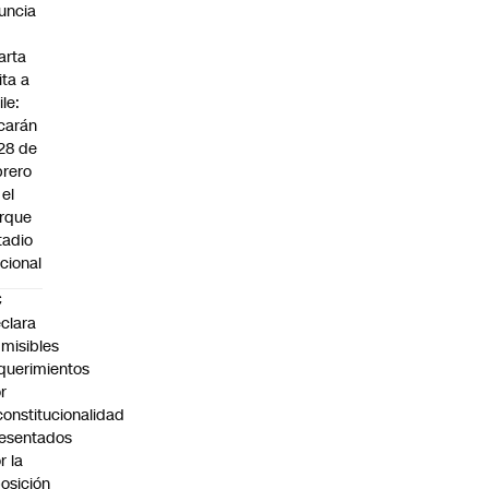
uncia
arta
ita a
ile:
carán
 28 de
brero
 el
rque
tadio
cional
C
clara
misibles
querimientos
r
constitucionalidad
esentados
r la
osición