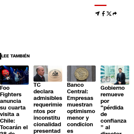
LEE TAMBIÉN
TC
Banco
Gobierno
Foo
declara
Central:
remueve
Fighters
admisibles
Empresas
por
anuncia
requerimie
muestran
“pérdida
su cuarta
ntos por
optimismo
de
visita a
inconstitu
menor y
confianza
Chile:
cionalidad
condicion
” al
Tocarán el
presentad
es