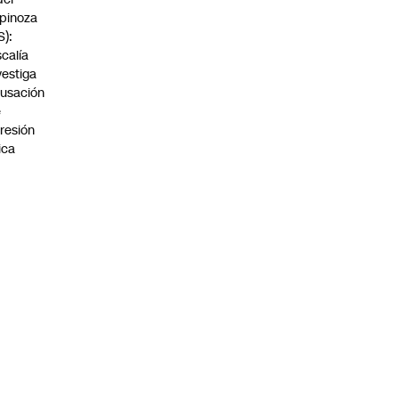
pinoza
S):
scalía
vestiga
usación
e
resión
sica