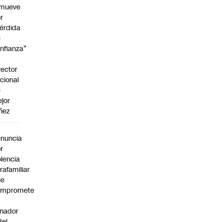
emueve
r
érdida
e
nfianza”
rector
cional
e
jor
ñez
a
nuncia
r
olencia
trafamiliar
ue
ompromete
nador
del