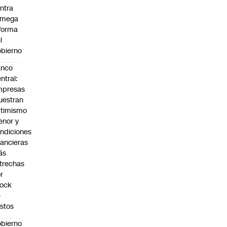
ntra
 mega
forma
l
bierno
anco
ntral:
mpresas
estran
timismo
nor y
ndiciones
nancieras
ás
trechas
r
hock
e
stos
bierno