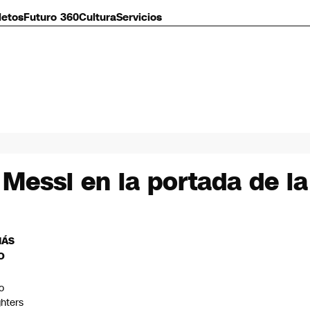
letos
Futuro 360
Cultura
Servicios
 Messi en la portada de la
MÁS
O
o
ghters