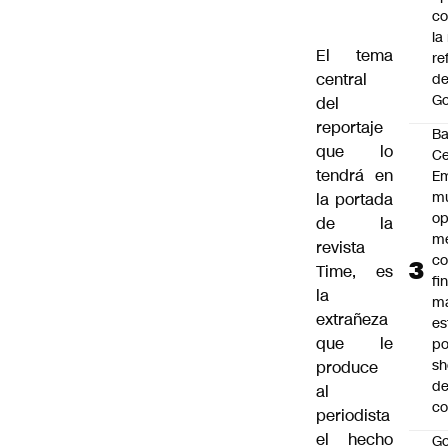
co
la
El tema
re
central
de
Go
del
reportaje
B
que lo
Ce
tendrá en
E
mu
la portada
op
de la
me
revista
co
Time, es
fi
la
m
extrañeza
es
que le
po
s
produce
d
al
co
periodista
el hecho
Go