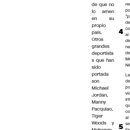
de que no
r
po
lo amen
“p
en su
d
propio
co
país.
al
Otros
di
grandes
na
deportista
d
Me
s que han
Ni
sido
portada
L
son
de
po
Michael
vi
Jordan,
in
Manny
q
Pacquiao,
c
Tiger
al
Woods y
se
Mohamm
Fi