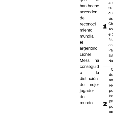
an
han hecho
su
acreedor
cu
del
vis
reconoci
Ch
To
miento
el
mundial,
fe
el
en
argentino
Pa
Lionel
Es
Messi ha
Na
conseguid
T
o la
de
distinción
ad
del mejor
re
jugador
po
in
del
pr
mundo.
po
op