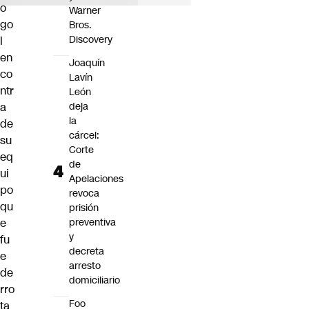
o
Warner
go
Bros.
Discovery
l
en
Joaquín
co
Lavín
ntr
León
a
deja
la
de
cárcel:
su
Corte
eq
de
ui
Apelaciones
po
revoca
qu
prisión
e
preventiva
y
fu
decreta
e
arresto
de
domiciliario
rro
Foo
ta