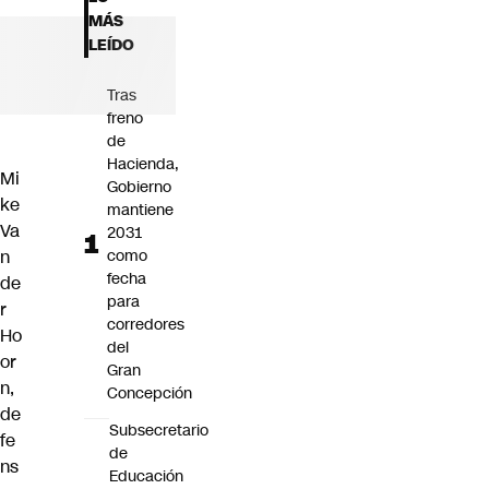
Futuro 360
MÁS
Opinión
LEÍDO
Tras
freno
de
Hacienda,
Mi
Gobierno
ke
mantiene
Va
2031
n
como
fecha
de
para
r
corredores
Ho
del
or
Gran
n,
Concepción
de
Subsecretario
fe
de
ns
Educación