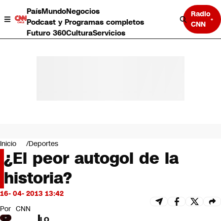
País
Mundo
Negocios
Radio
Podcast y Programas completos
CNN
Futuro 360
Cultura
Servicios
País
Mundo
Negocios
Inicio
Deportes
¿El peor autogol de la
Deportes
Programas completos
historia?
Cultura
Servicios
16- 04- 2013 13:42
Bits
CNN Data
Por
CNN
CNN tiempo
LO