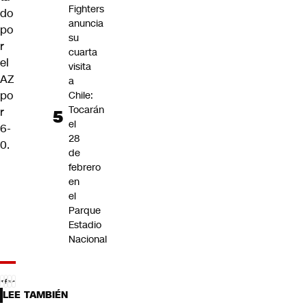
Fighters
do
anuncia
po
su
r
cuarta
el
visita
AZ
a
po
Chile:
Tocarán
r
el
6-
28
0.
de
febrero
en
el
Parque
Estadio
Nacional
LEE TAMBIÉN