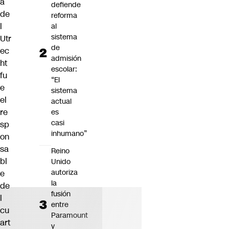
a
defiende
de
reforma
l
al
sistema
Utr
de
ec
admisión
ht
escolar:
fu
“El
e
sistema
el
actual
re
es
casi
sp
inhumano”
on
sa
Reino
bl
Unido
autoriza
e
la
de
fusión
l
entre
cu
Paramount
art
y