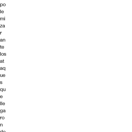
po
le
mi
za
r
an
te
los
at
aq
ue
s
qu
e
lle
ga
ro
n
de