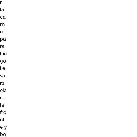
r
la
ca
rn
e
pa
ra
lue
go
lle
vá
rs
ela
a
la
fre
nt
e y
bo