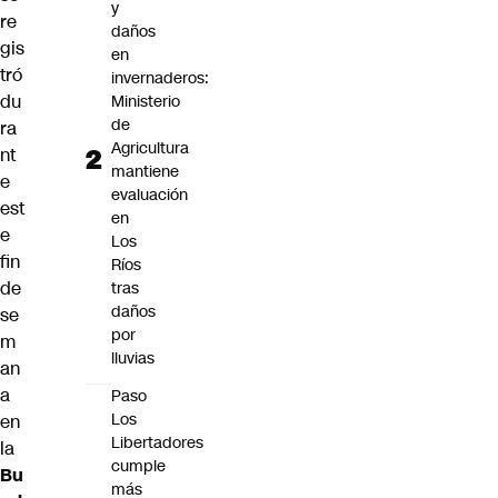
y
re
daños
gis
en
tró
invernaderos:
du
Ministerio
de
ra
Agricultura
nt
mantiene
e
evaluación
est
en
e
Los
fin
Ríos
de
tras
daños
se
por
m
lluvias
an
a
Paso
Los
en
Libertadores
la
cumple
Bu
más