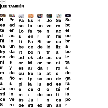
LEE TAMBIÉN
H
Pr
Su
Pa
H
Jo
Se
Es
ea
ad
bt
so
un
ve
rn
ta
te
er
el
Lo
te
n
ac
fa
d
as
co
s
r
m
fis
en
Ri
in
br
Li
Bi
ur
ca
Fa
va
un
a
be
de
ió
liz
ce
lry
da
bo
rt
n
tr
a
bo
co
da
le
ad
ab
as
ce
ok
nf
s
ta
or
or
se
nt
M
ir
y
s
es
da
r
ro
ar
m
da
de
cu
la
at
s
ke
a
ño
ga
m
sa
ac
de
tp
a
s
ra
pl
lu
ad
es
la
Ju
en
nt
e
d
o
té
ce
sti
in
ía
m
de
co
ti
:
ce
ve
po
ás
l
n
ca
Ju
S
rn
r
de
ex
un
an
sti