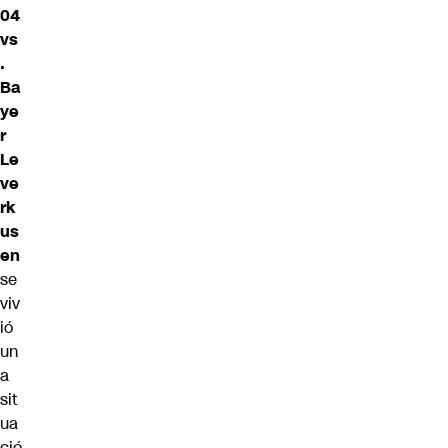
04
vs
.
Ba
ye
r
Le
ve
rk
us
en
se
viv
ió
un
a
sit
ua
ció