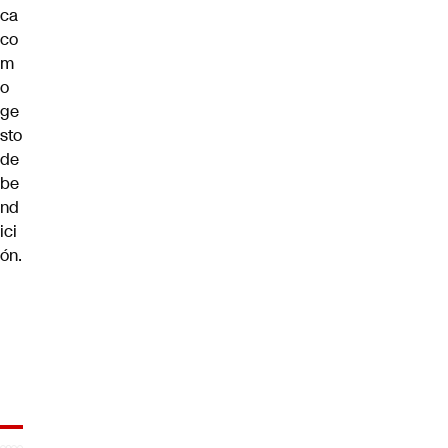
ca
co
m
o
ge
sto
de
be
nd
ici
ón.