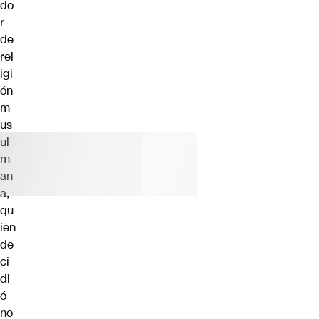
do
r
de
rel
igi
ón
m
us
ul
m
an
a,
qu
ien
de
ci
di
ó
no