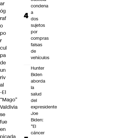
ar
condena
óg
a
raf
dos
o
sujetos
por
po
compras
r
falsas
cul
de
pa
vehículos
de
Hunter
un
Biden
riv
aborda
al
la
-El
salud
“Mago”
del
Valdivia
expresidente
Joe
se
Biden:
fue
“El
en
cáncer
picada