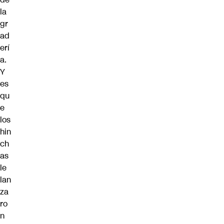
la
gr
ad
erí
a.
Y
es
qu
e
los
hin
ch
as
le
lan
za
ro
n