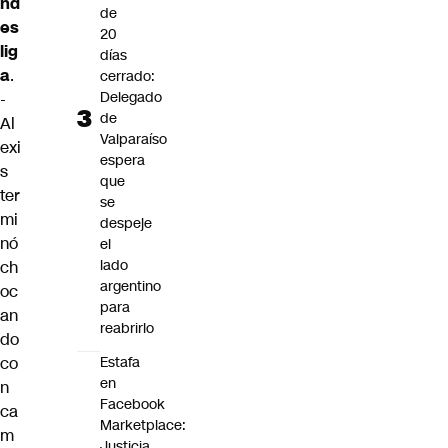
nd
de
es
20
lig
días
a
.
cerrado:
Delegado
-
de
Al
Valparaíso
exi
espera
s
que
ter
se
mi
despeje
nó
el
lado
ch
argentino
oc
para
an
reabrirlo
do
co
Estafa
en
n
Facebook
ca
Marketplace:
m
Justicia