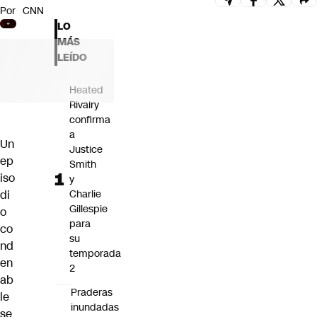
Por
CNN
Futuro 360
LO
Opinión
MÁS
LEÍDO
Heated
Rivalry
confirma
a
Un
Justice
ep
Smith
iso
y
di
Charlie
Gillespie
o
para
co
su
nd
temporada
en
2
ab
Praderas
le
inundadas
se