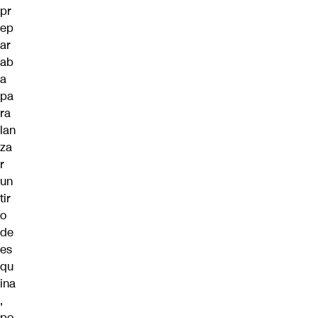
pr
ep
ar
ab
a
pa
ra
lan
za
r
un
tir
o
de
es
qu
ina
,
po