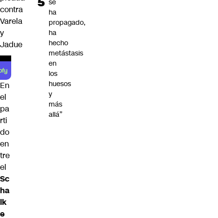
se
contra
ha
Varela
propagado,
y
ha
hecho
Jadue
metástasis
en
los
huesos
En
y
el
más
pa
allá”
rti
do
en
tre
el
Sc
ha
lk
e