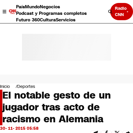
País
Mundo
Negocios
Radio
Podcast y Programas completos
CNN
Futuro 360
Cultura
Servicios
País
Mundo
Negocios
Inicio
Deportes
El notable gesto de un
Deportes
Programas completos
jugador tras acto de
Cultura
Servicios
racismo en Alemania
Bits
CNN Data
30- 11- 2015 05:58
CNN tiempo