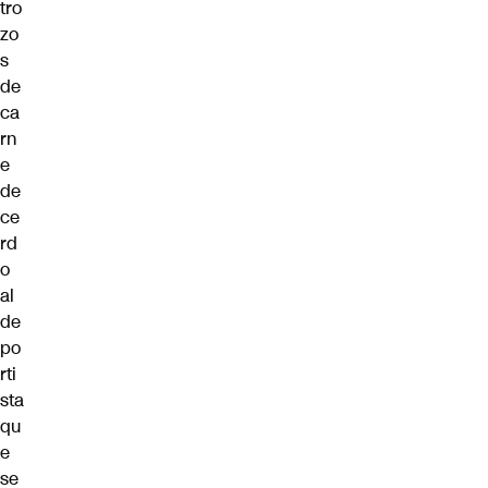
tro
zo
s
de
ca
rn
e
de
ce
rd
o
al
de
po
rti
sta
qu
e
se