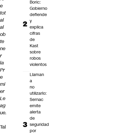
Boric:
e
Gobierno
tot
defiende
al
y
al
explica
cifras
ob
de
te
Kast
ne
sobre
r
robos
la
violentos
Pr
Llaman
e
a
mi
no
er
utilizarlo:
Le
Sernac
ag
emite
alerta
ue.
de
seguridad
Tal
por