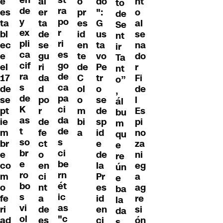
en
st
al
o
do
nt
e
to
de
ra
er
pr
":
o
es
de
y
po
ta
es
G
al
ta
Se
ex
r
de
id
us
se
bl
nt
pli
ri
se
en
ta
na
ec
ir
ca
es
gu
te
vo
do
e
Ta
cif
go
ri
de
Pe
r
el
nt
ra
de
da
C
tr
Fi
17
o”
s
ca
d
ol
o
de
de
,
de
pa
po
o
se
l
se
ál
K
ci
r
m
de
Es
pt
bu
as
da
de
bi
sp
pi
ie
m
t
de
fe
a
id
no
m
qu
so
s
ct
e
za
br
e
br
ci
o
de
ni
e
re
e
be
en
la
eg
co
ún
ro
rn
ci
Pr
a
m
e
bo
ét
nt
es
ag
o
ba
s
ic
a
id
re
fe
la
vi
as
de
en
si
ri
da
ol
"c
es
ci
ón
ad
s,