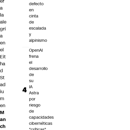
er
defecto
a
en
la
cinta
ale
de
escalada
grí
y
a
alpinismo
en
el
OpenAI
Eit
frena
el
ha
desarrollo
d
de
St
su
ad
IA
iu
Astra
m
por
en
riesgo
de
M
capacidades
an
cibernéticas
ch
"críticas"