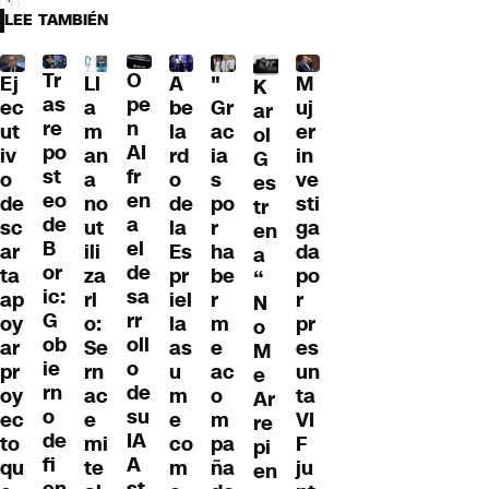
LEE TAMBIÉN
Tr
O
Ll
A
"
M
Ej
K
as
pe
a
be
Gr
uj
ec
ar
re
n
m
la
ac
er
ut
ol
po
AI
an
rd
ia
in
iv
G
st
fr
a
o
s
ve
o
es
eo
en
no
de
po
sti
de
tr
de
a
ut
la
r
ga
sc
en
B
el
ili
Es
ha
da
ar
a
or
de
za
pr
be
po
ta
“
ic:
sa
rl
iel
r
r
ap
N
G
rr
o:
la
m
pr
oy
o
ob
oll
Se
as
e
es
ar
M
ie
o
rn
u
ac
un
pr
e
rn
de
ac
m
o
ta
oy
Ar
o
su
e
e
m
VI
ec
re
de
IA
mi
co
pa
F
to
pi
fi
A
te
m
ña
ju
qu
en