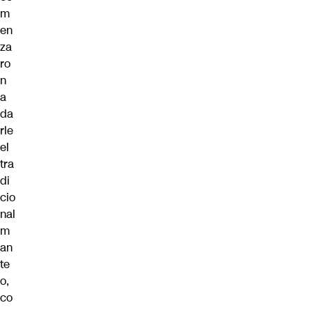
m
en
za
ro
n
a
da
rle
el
tra
di
cio
nal
m
an
te
o,
co