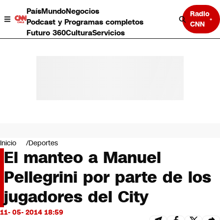
País
Mundo
Negocios
Radio
Podcast y Programas completos
CNN
Futuro 360
Cultura
Servicios
País
Mundo
Negocios
Inicio
Deportes
El manteo a Manuel
Deportes
Programas completos
Pellegrini por parte de los
Cultura
Servicios
jugadores del City
Bits
CNN Data
11- 05- 2014 18:59
CNN tiempo