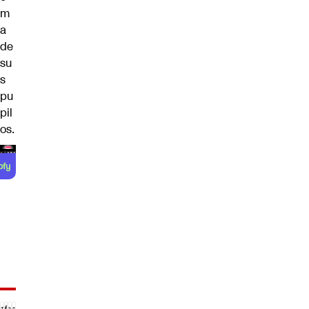
m
a
de
su
s
pu
pil
os.