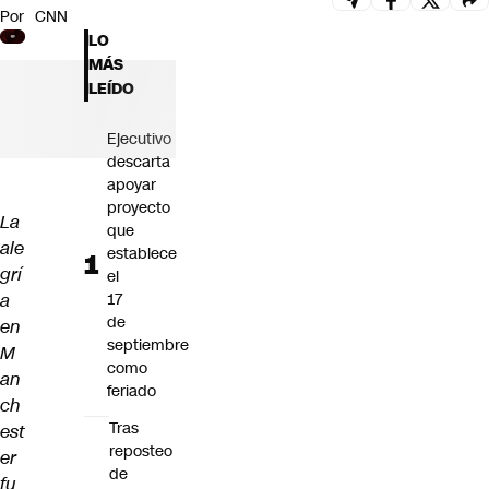
Por
CNN
Futuro 360
LO
Opinión
MÁS
LEÍDO
Ejecutivo
descarta
apoyar
proyecto
La
que
ale
establece
grí
el
a
17
de
en
septiembre
M
como
an
feriado
ch
Tras
est
reposteo
er
de
fu