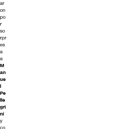
ar
on
po
r
so
rpr
es
a
a
M
an
ue
l
Pe
lle
gri
ni
y
co