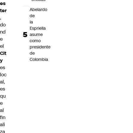
es
Abelardo
ter
de
,
la
do
Espriella
nd
asume
e
como
el
presidente
Cit
de
Colombia
y
es
loc
al,
es
qu
e
al
fin
ali
za