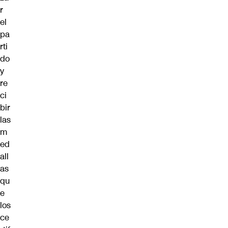
r
el
pa
rti
do
y
re
ci
bir
las
m
ed
all
as
qu
e
los
ce