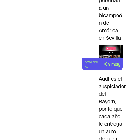
prioridad
a un
bicampeó
n de
América
en Sevilla
Lea el
powered
artículo
by
Audi es el
auspiciador
del
Bayern,
por lo que
cada año
le entrega
un auto
de lujo a