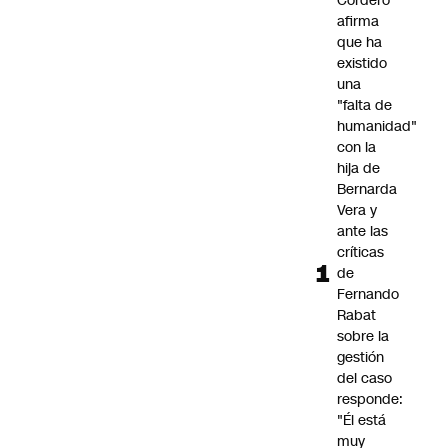
Cordero
afirma
que ha
existido
una
"falta de
humanidad"
con la
hija de
Bernarda
Vera y
ante las
críticas
de
Fernando
Rabat
sobre la
gestión
del caso
responde:
"Él está
muy