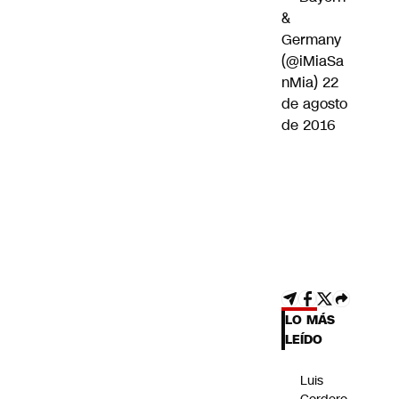
&
Germany
(@iMiaSa
nMia)
22
de agosto
de 2016
LO MÁS
LEÍDO
Luis