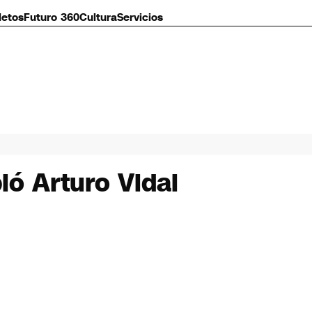
letos
Futuro 360
Cultura
Servicios
bió Arturo Vidal