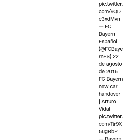
pic.twitter.
com/9QD
c3xdMvn
— FC
Bayern
Español
(@FCBaye
rnES)
22
de agosto
de 2016
FC Bayern
new car
handover
| Arturo
Vidal
pic.twitter.
com/Rr9X
5ugRbP
— Bayern