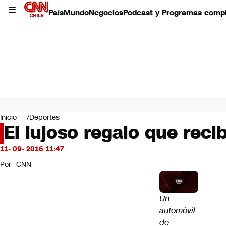
País
Mundo
Negocios
Podcast y Programas comp
País
Mundo
Inicio
Deportes
Negocios
El lujoso regalo que reci
Deportes
Programas completos
11- 09- 2016 11:47
Cultura
Por
CNN
Servicios
Bits
CNN Data
Un
CNN tiempo
automóvil
Futuro 360
de
Opinión