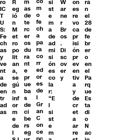
co
m
R
si
W
on
ro
rá
m
as
eg
st
ar
es
IC
n
o
de
ió
e
ne
re
T
el
fe
te
n
m
r
vo
U
28
ch
rc
M
a
Br
ca
S:
de
a
er
et
de
os
pr
Fe
fe
pa
os
ro
ad
.
isi
ch
br
ra
du
po
mi
Di
ón
as
er
co
ra
lit
si
sc
pr
y
o
rr
nt
an
ón
ov
ev
ve
en
ed
e
a,
es
er
en
nt
el
or
pr
se
co
y
tiv
a
Pa
es
ue
gú
la
a
de
rq
de
ba
n
r:
y
en
ue
l
s
inf
“E
de
tr
Es
Gr
de
or
l
cr
ad
ta
an
ci
m
si
et
as
di
C
be
e
st
a
o
on
rs
de
e
ar
N
ce
eg
l
m
re
ac
pc
ur
SJ
a
st
io