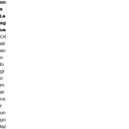
on
s
Le
ag
ue
Cri
sti
an
o
lo
gr
ó
m
ar
ca
r
un
go
laz