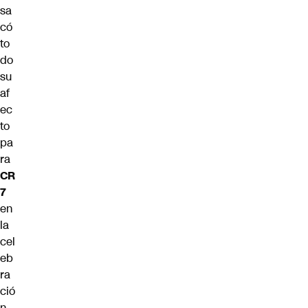
sa
có
to
do
su
af
ec
to
pa
ra
CR
7
en
la
cel
eb
ra
ció
n