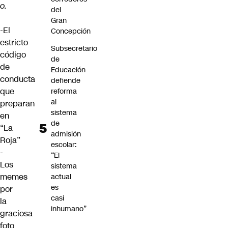
o.
del
Gran
-El
Concepción
estricto
Subsecretario
código
de
de
Educación
conducta
defiende
que
reforma
al
preparan
sistema
en
de
“La
admisión
Roja”
escolar:
-
“El
Los
sistema
memes
actual
es
por
casi
la
inhumano”
graciosa
foto