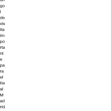
go
l
de
vis
ita
im
po
rta
nt
e
pa
ra
el
Re
al
M
ad
rid