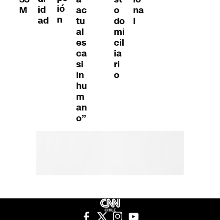
ió
id
M
ac
o
na
n
ad
tu
do
l
al
mi
es
cil
ca
ia
si
ri
in
o
hu
m
an
o”