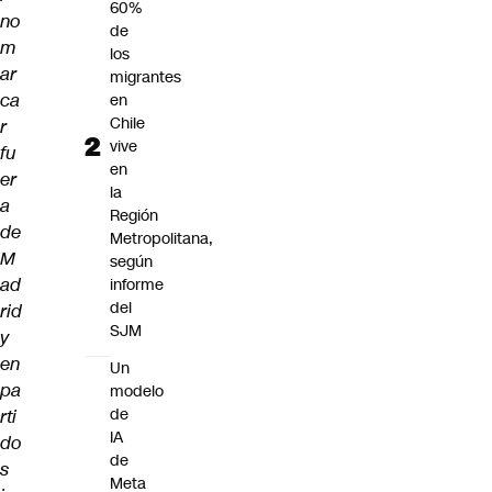
60%
no
de
m
los
ar
migrantes
ca
en
Chile
r
vive
fu
en
er
la
a
Región
de
Metropolitana,
M
según
ad
informe
del
rid
SJM
y
en
Un
pa
modelo
de
rti
IA
do
de
s
Meta