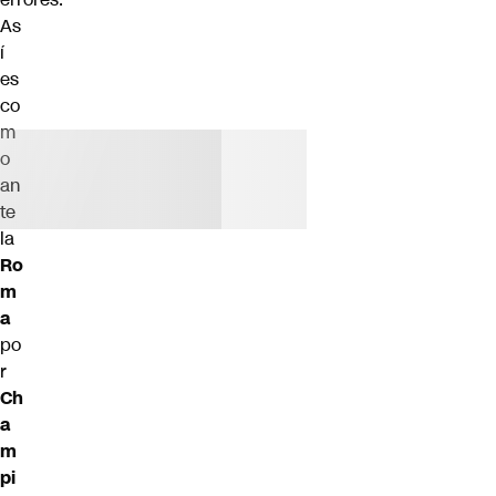
As
í
es
co
m
o
an
te
la
Ro
m
a
po
r
Ch
a
m
pi