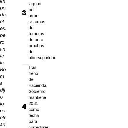
im
jaqueó
po
por
rta
error
nt
sistemas
de
es,
terceros
pe
durante
ro
pruebas
an
de
te
ciberseguridad
la
Tras
Ro
freno
m
de
a
Hacienda,
dij
Gobierno
o
mantiene
lo
2031
como
co
fecha
ntr
para
ari
corredores