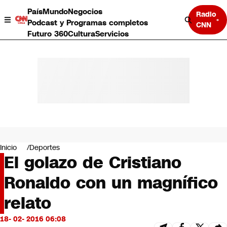
País
Mundo
Negocios
Radio
Podcast y Programas completos
CNN
Futuro 360
Cultura
Servicios
País
Mundo
Negocios
Inicio
Deportes
El golazo de Cristiano
Deportes
Programas completos
Ronaldo con un magnífico
Cultura
Servicios
relato
Bits
CNN Data
18- 02- 2016 06:08
CNN tiempo