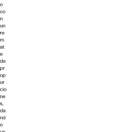
o
co
n
un
re
m
at
e
de
pr
op
or
cio
ne
s,
da
nd
o
un