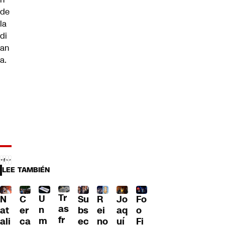
de
la
di
an
a.
LEE TAMBIÉN
Tr
U
C
Su
R
Jo
N
Fo
as
n
er
bs
ei
aq
at
o
fr
m
ca
ec
no
uí
ali
Fi