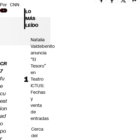
Por
CNN
Futuro 360
LO
Opinión
MÁS
LEÍDO
Natalia
Valdebenito
anuncia
“El
CR
Tesoro”
7
en
fu
Teatro
e
ICTUS:
Fechas
cu
y
est
venta
ion
de
ad
entradas
o
Cerca
po
del
r