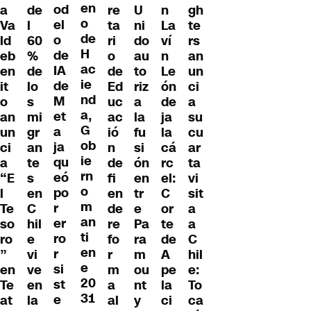
en
od
de
re
U
n
a
gh
o
el
l
ta
ni
La
Va
te
de
o
60
ri
do
ví
ld
rs
H
de
%
o
au
n
eb
an
ac
IA
de
de
to
Le
en
un
ie
de
lo
Ed
riz
ón
it
ci
nd
M
s
uc
a
de
o
a
a,
et
mi
ac
la
ja
an
su
G
a
gr
ió
fu
la
un
cu
ob
ja
an
n
si
cá
ci
ar
ie
qu
te
de
ón
rc
a
ta
rn
eó
s
fi
en
el:
“E
vi
o
po
en
en
tr
C
l
sit
m
r
C
de
e
or
Te
a
an
er
hil
re
Pa
te
so
a
ti
ro
e
fo
ra
de
ro
C
en
r
vi
r
m
A
”
hil
e
si
ve
m
ou
pe
en
e:
20
st
en
a
nt
la
Te
To
31
e
la
al
y
ci
at
ca