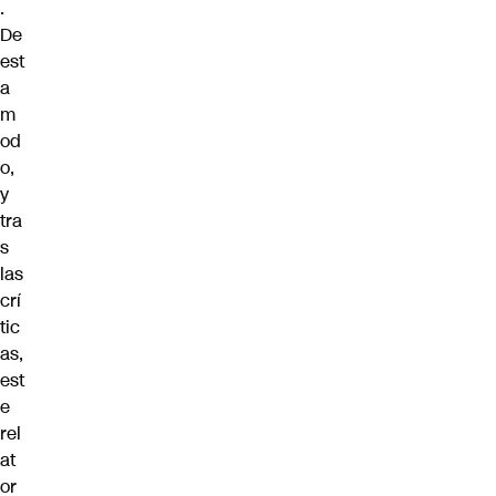
.
De
est
a
m
od
o,
y
tra
s
las
crí
tic
as,
est
e
rel
at
or