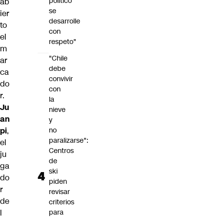
político
ab
se
ier
desarrolle
to
con
el
respeto"
m
"Chile
ar
debe
ca
convivir
do
con
r.
la
Ju
nieve
an
y
pi
,
no
paralizarse":
el
Centros
ju
de
ga
ski
do
piden
r
revisar
de
criterios
l
para