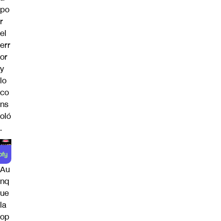
po
r
el
err
or
y
lo
co
ns
oló
.
Au
nq
ue
la
op