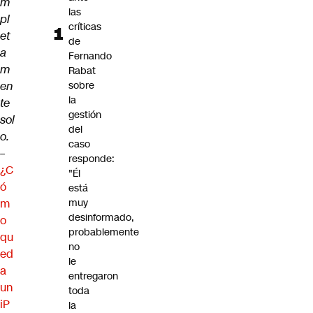
m
las
pl
críticas
et
de
a
Fernando
m
Rabat
en
sobre
la
te
gestión
sol
del
o.
caso
–
responde:
¿C
"Él
ó
está
m
muy
desinformado,
o
probablemente
qu
no
ed
le
a
entregaron
un
toda
iP
la