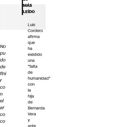
Futuro 360
MÁS
Opinión
LEÍDO
Luis
Cordero
afirma
que
No
ha
pu
existido
do
una
de
"falta
de
fini
humanidad"
r
con
co
la
n
hija
el
de
ar
Bernarda
co
Vera
y
co
ante