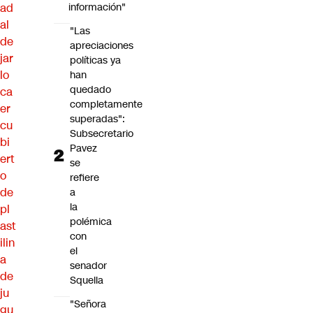
ad
información"
al
"Las
de
apreciaciones
jar
políticas ya
lo
han
quedado
ca
completamente
er
superadas":
cu
Subsecretario
bi
Pavez
ert
se
o
refiere
de
a
la
pl
polémica
ast
con
ilin
el
a
senador
de
Squella
ju
"Señora
gu