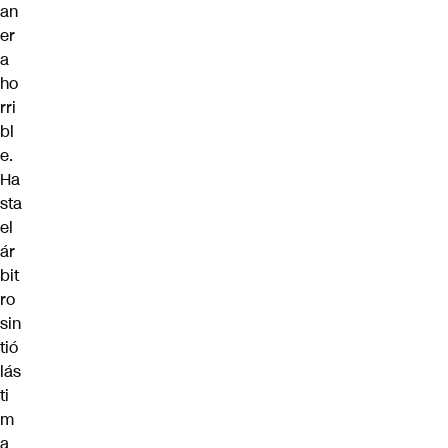
an
er
a
ho
rri
bl
e.
Ha
sta
el
ár
bit
ro
sin
tió
lás
ti
m
a