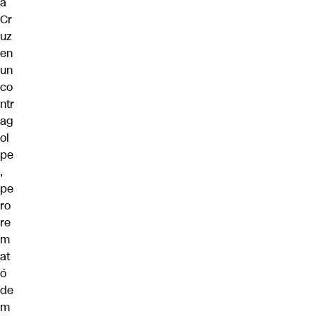
a
Cr
uz
en
un
co
ntr
ag
ol
pe
,
pe
ro
re
m
at
ó
de
m