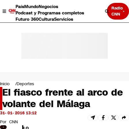
País
Mundo
Negocios
Radio
Podcast y Programas completos
CNN
Futuro 360
Cultura
Servicios
País
Mundo
Negocios
Inicio
Deportes
El fiasco frente al arco de
Deportes
Programas completos
volante del Málaga
Cultura
Servicios
31- 01- 2016 13:12
Bits
CNN Data
Por
CNN
CNN tiempo
LO