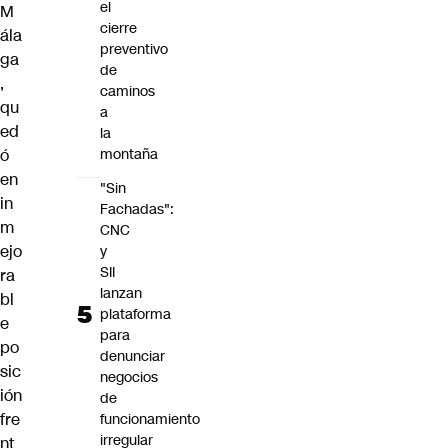
el
M
cierre
ála
preventivo
ga
de
,
caminos
qu
a
ed
la
ó
montaña
en
"Sin
in
Fachadas":
m
CNC
ejo
y
SII
ra
lanzan
bl
plataforma
e
para
po
denunciar
sic
negocios
ión
de
fre
funcionamiento
irregular
nt