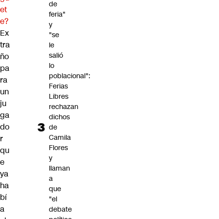
de
et
feria"
e?
y
Ex
"se
tra
le
salió
ño
lo
pa
poblacional":
ra
Ferias
un
Libres
ju
rechazan
ga
dichos
do
de
Camila
r
Flores
qu
y
e
llaman
ya
a
ha
que
bí
"el
a
debate