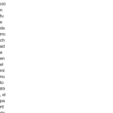
ció
n
fu
e
de
rro
ch
ad
a
en
el
mi
nu
to
89
, el
pa
rti
do