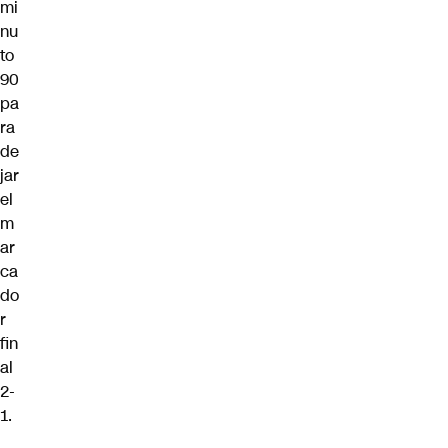
mi
nu
to
90
pa
ra
de
jar
el
m
ar
ca
do
r
fin
al
2-
1.