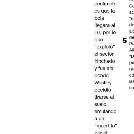
centímetr
Co
os que la
a
bola
"e
de
llegara al
al
DT, por lo
d
que
Pu
“explotó”
Al
el sector
"
hinchado
p
y fue ahí
qu
ed
donde
la
Westley
co
decidió
tirarse al
suelo
emulando
a un
“muertito”
por el