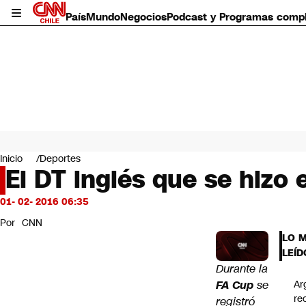
País
Mundo
Negocios
Podcast y Programas comp
País
Mundo
Inicio
Deportes
Negocios
El DT inglés que se hizo 
Deportes
Programas completos
01- 02- 2016 06:35
Cultura
Por
CNN
Servicios
LO 
Bits
LEÍD
CNN Data
Durante la
CNN tiempo
FA Cup
se
Ar
Futuro 360
re
registró
Opinión