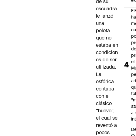
ex
de su
escuadra
FI
le lanzó
h
una
m
cu
pelota
po
que no
pr
estaba en
d
condicion
pr
es de ser
el
utilizada.
Mu
La
pe
ad
esférica
qu
contaba
to
con el
"
clásico
at
“huevo”,
a 
el cual se
in
reventó a
De
pocos
G