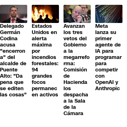
Delegado
Estados
Avanzan
Meta
Germán
Unidos en
los tres
lanza su
Codina
alerta
vetos del
primer
acusa
máxima
Gobierno
agente de
"encerron
por
a la
IA para
a" del
incendios
megarrefo
programar
alcalde de
forestales:
rma:
para
Puente
94
Comisión
competir
Alto: "Da
grandes
de
con
pena que
focos
Hacienda
OpenAI y
se editen
permanec
los
Anthropic
las cosas"
en activos
despacha
a la Sala
de la
Cámara