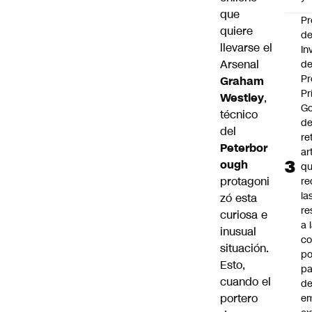
que
Pr
quiere
d
llevarse el
In
Arsenal
de
Pr
Graham
Pr
Westley
,
Go
técnico
de
del
re
Peterbor
ar
ough
q
protagoni
re
la
zó esta
re
curiosa e
a 
inusual
c
situación.
po
Esto,
pa
cuando el
d
portero
e