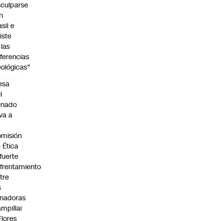
sculparse
n
asil e
siste
 las
iferencias
eológicas"
esa
l
enado
eva a
misión
 Ética
 fuerte
frentamiento
tre
s
nadoras
mpillai
Flores