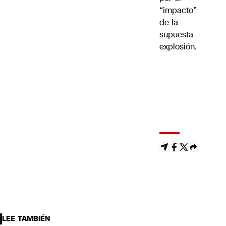
“impacto”
de la
supuesta
explosión.
LEE TAMBIÉN