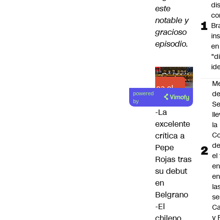
di
este
co
notable y
Br
gracioso
in
episodio.
en
"d
id
M
Lea el
de
powered
artículo
by
S
-La
ll
excelente
la
Co
crítica a
de
Pepe
el
Rojas tras
en
su debut
en
en
la
Belgrano
se
-El
Ca
y 
chileno