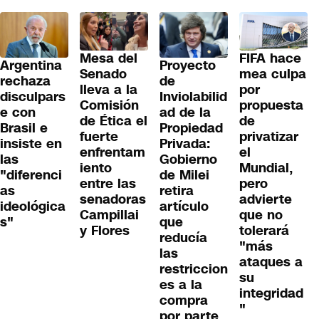
Mesa del
FIFA hace
Proyecto
Argentina
Senado
mea culpa
de
rechaza
lleva a la
por
Inviolabilid
disculpars
Comisión
propuesta
ad de la
e con
de Ética el
de
Propiedad
Brasil e
fuerte
privatizar
Privada:
insiste en
enfrentam
el
Gobierno
las
iento
Mundial,
de Milei
"diferenci
entre las
pero
retira
as
senadoras
advierte
artículo
ideológica
Campillai
que no
que
s"
y Flores
tolerará
reducía
"más
las
ataques a
restriccion
su
es a la
integridad
compra
"
por parte