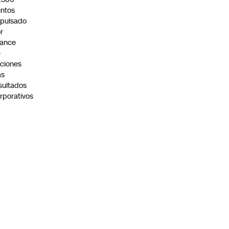
ntos
pulsado
r
vance
e
ciones
as
sultados
rporativos