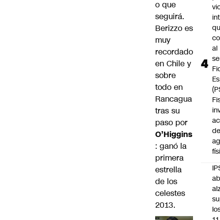
o que
vi
seguirá.
in
Berizzo es
q
c
muy
al
recordado
se
en Chile y
Fi
sobre
Es
todo en
(P
Rancagua
Fi
tras su
in
ac
paso por
d
O’Higgins
ag
: ganó la
fí
primera
IP
estrella
ab
de los
al
celestes
su
2013.
lo
11