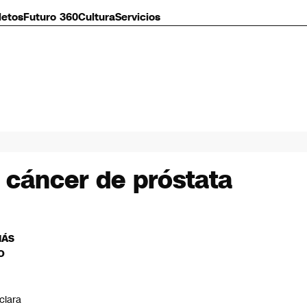
letos
Futuro 360
Cultura
Servicios
 cáncer de próstata
MÁS
O
C
clara