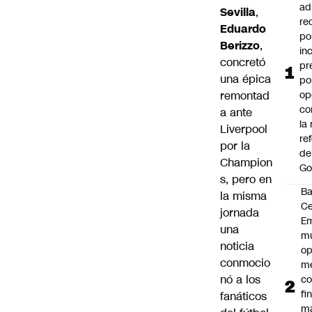
ad
Sevilla
,
re
Eduardo
po
Berizzo
,
in
concretó
pr
una épica
po
remontad
op
co
a ante
la
Liverpool
re
por la
de
Champion
Go
s, pero en
B
la misma
Ce
jornada
E
una
mu
noticia
op
conmocio
me
nó a los
co
fi
fanáticos
m