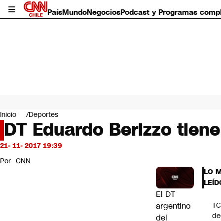
País
Mundo
Negocios
Podcast y Programas comp
País
Mundo
Inicio
Deportes
Negocios
DT Eduardo Berizzo tiene
Deportes
Programas completos
21- 11- 2017 19:39
Cultura
Por
CNN
Servicios
LO 
Bits
LEÍD
CNN Data
El DT
CNN tiempo
argentino
T
Futuro 360
de
del
Opinión