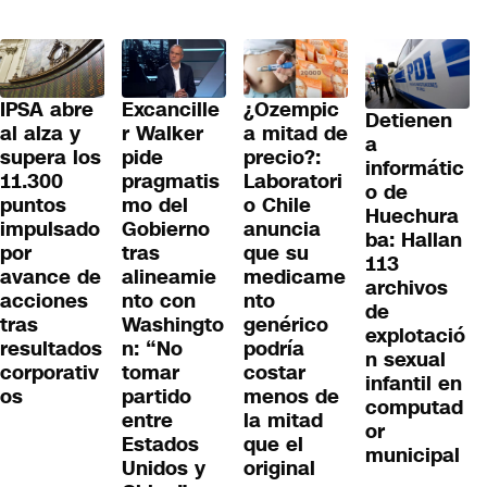
IPSA abre
Excancille
¿Ozempic
Detienen
al alza y
r Walker
a mitad de
a
supera los
pide
precio?:
informátic
11.300
pragmatis
Laboratori
o de
puntos
mo del
o Chile
Huechura
impulsado
Gobierno
anuncia
ba: Hallan
por
tras
que su
113
avance de
alineamie
medicame
archivos
acciones
nto con
nto
de
tras
Washingto
genérico
explotació
resultados
n: “No
podría
n sexual
corporativ
tomar
costar
infantil en
os
partido
menos de
computad
entre
la mitad
or
Estados
que el
municipal
Unidos y
original