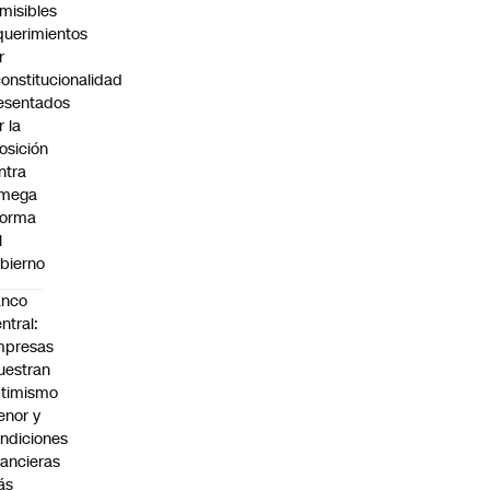
misibles
querimientos
r
constitucionalidad
esentados
r la
osición
ntra
 mega
forma
l
bierno
anco
ntral:
mpresas
estran
timismo
nor y
ndiciones
nancieras
ás