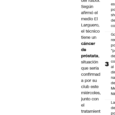
del fútbol.
es
Según
po
afirmó el
s
medio
El
d
Larguero
,
co
el técnico
Go
tiene un
r
cáncer
po
de
“p
próstata
,
d
co
situación
al
que sería
di
confirmad
na
a por su
d
club este
Me
miércoles,
Ni
junto con
L
el
de
tratamient
po