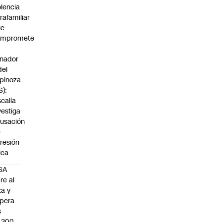
olencia
trafamiliar
ue
ompromete
nador
del
pinoza
S):
scalía
vestiga
usación
e
resión
sica
SA
re al
za y
pera
s
.300