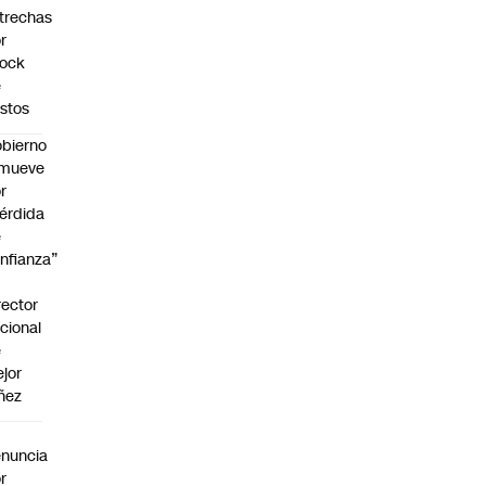
trechas
r
hock
e
stos
bierno
emueve
r
érdida
e
nfianza”
rector
cional
e
jor
ñez
a
nuncia
r