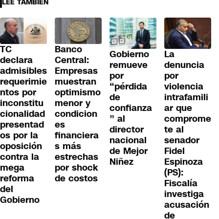
LEE TAMBIÉN
TC
Banco
Gobierno
La
declara
Central:
remueve
denuncia
admisibles
Empresas
por
por
requerimie
muestran
“pérdida
violencia
ntos por
optimismo
de
intrafamili
inconstitu
menor y
confianza
ar que
cionalidad
condicion
” al
comprome
presentad
es
director
te al
os por la
financiera
nacional
senador
oposición
s más
de Mejor
Fidel
contra la
estrechas
Niñez
Espinoza
mega
por shock
(PS):
reforma
de costos
Fiscalía
del
investiga
Gobierno
acusación
de