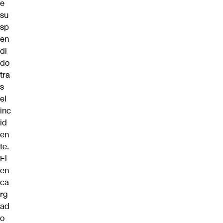
e
su
sp
en
di
do
tra
s
el
inc
id
en
te.
El
en
ca
rg
ad
o