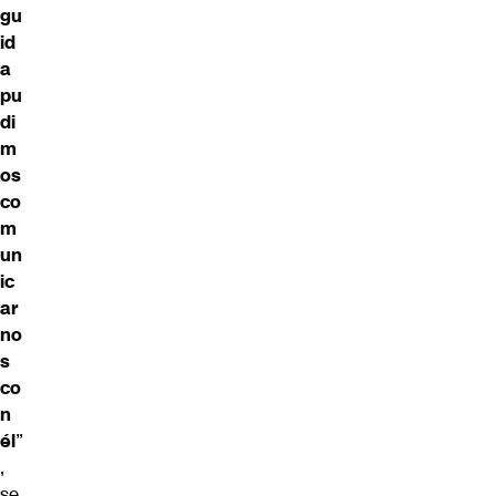
gu
id
a
pu
di
m
os
co
m
un
ic
ar
no
s
co
n
él
”
,
se