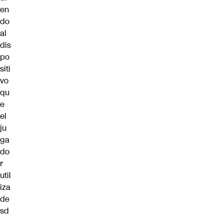
en
do
al
dis
po
siti
vo
qu
e
el
ju
ga
do
r
util
iza
de
sd