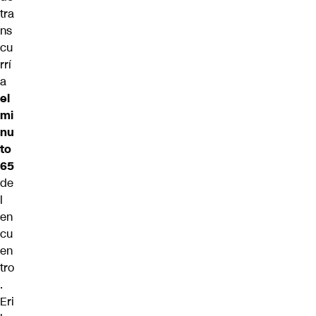
tra
ns
cu
rrí
a
el
mi
nu
to
65
de
l
en
cu
en
tro
.
Eri