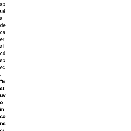
sp
ué
s
de
ca
er
al
cé
sp
ed
.
“
E
st
uv
o
in
co
ns
ci