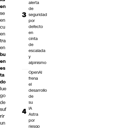
alerta
en
de
se
seguridad
en
por
cu
defecto
en
en
cinta
tra
de
en
escalada
bu
y
en
alpinismo
es
OpenAI
ta
frena
do
el
lue
desarrollo
go
de
de
su
IA
suf
Astra
rir
por
un
riesgo