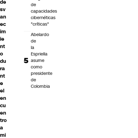
de
de
sv
capacidades
an
cibernéticas
ec
"críticas"
im
Abelardo
ie
de
nt
la
o
Espriella
asume
du
como
ra
presidente
nt
de
e
Colombia
el
en
cu
en
tro
a
mi