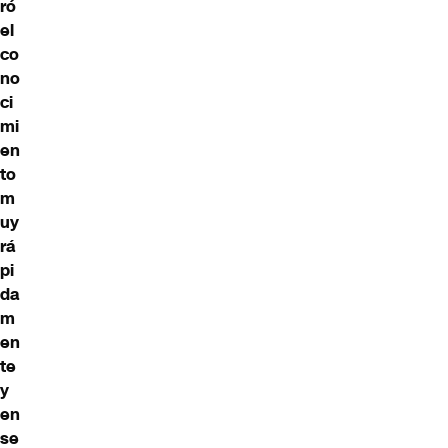
ró
el
co
no
ci
mi
en
to
m
uy
rá
pi
da
m
en
te
y
en
se