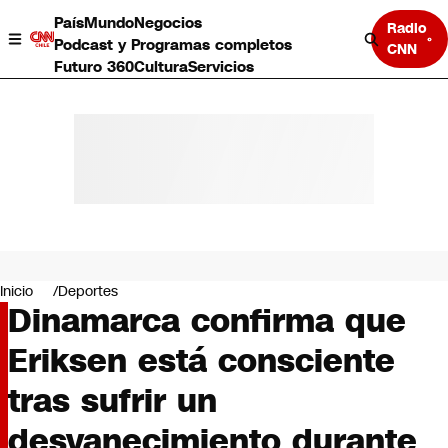
País
Mundo
Negocios
Radio
Podcast y Programas completos
CNN
Futuro 360
Cultura
Servicios
País
Mundo
Negocios
Inicio
Deportes
Dinamarca confirma que
Deportes
Programas completos
Eriksen está consciente
Cultura
Servicios
tras sufrir un
Bits
CNN Data
desvanecimiento durante
CNN tiempo