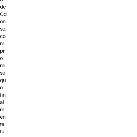
de
Od
en
se,
co
m
pr
o
mi
so
qu
e
fin
al
m
en
te
fu