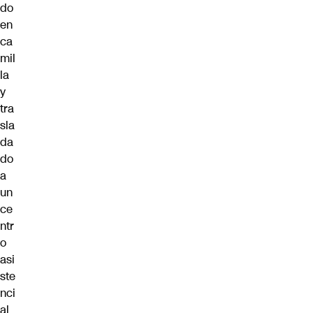
do
en
ca
mil
la
y
tra
sla
da
do
a
un
ce
ntr
o
asi
ste
nci
al