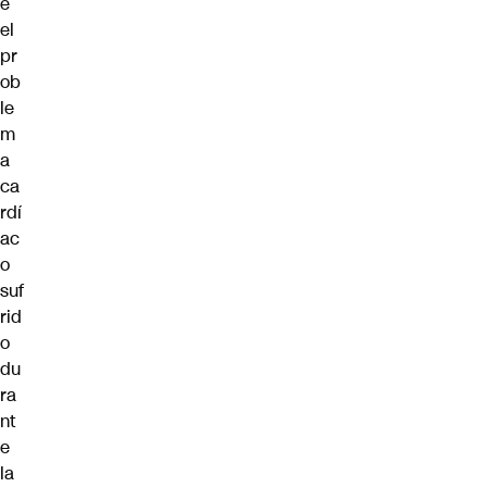
e
el
pr
ob
le
m
a
ca
rdí
ac
o
suf
rid
o
du
ra
nt
e
la