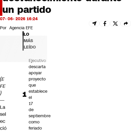
Futuro 360
un partido
Opinión
07- 06- 2026 16:24
Por
Agencia EFE
LO
MÁS
LEÍDO
Ejecutivo
descarta
apoyar
(E
proyecto
que
FE
establece
)
el
—
17
La
de
sel
septiembre
ec
como
ció
feriado