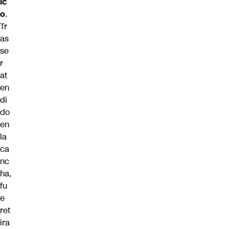
ic
o
.
Tr
as
se
r
at
en
di
do
en
la
ca
nc
ha,
fu
e
ret
ira