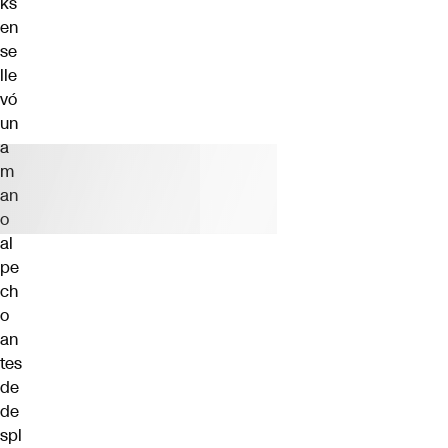
ks
en
se
lle
vó
un
a
m
an
o
al
pe
ch
o
an
tes
de
de
spl