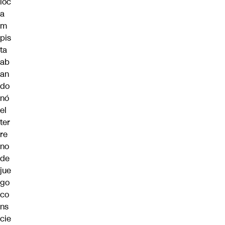
ioc
a
m
pis
ta
ab
an
do
nó
el
ter
re
no
de
jue
go
co
ns
cie