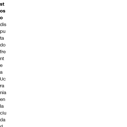
st
os
o
dis
pu
ta
do
fre
nt
e
a
Uc
ra
nia
en
la
ciu
da
d