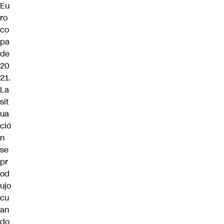
Eu
ro
co
pa
de
20
21.
La
sit
ua
ció
n
se
pr
od
ujo
cu
an
do