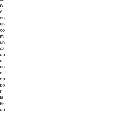
ñal
ó
en
un
co
m
uni
ca
do
dif
un
di
do
po
r
la
fe
de