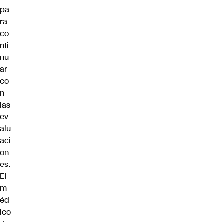
pa
ra
co
nti
nu
ar
co
n
las
ev
alu
aci
on
es.
El
m
éd
ico