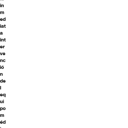
in
m
ed
iat
a
int
er
ve
nc
ió
n
de
l
eq
ui
po
m
éd