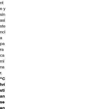
nt
e y
sin
asi
ste
nci
a
pa
ra
ca
mi
na
r.
“C
hri
sti
an
se
en