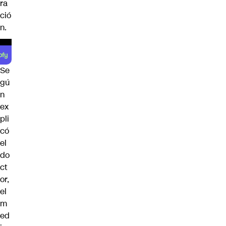
ra
ció
n.
Se
gú
n
ex
pli
có
el
do
ct
or,
el
m
ed