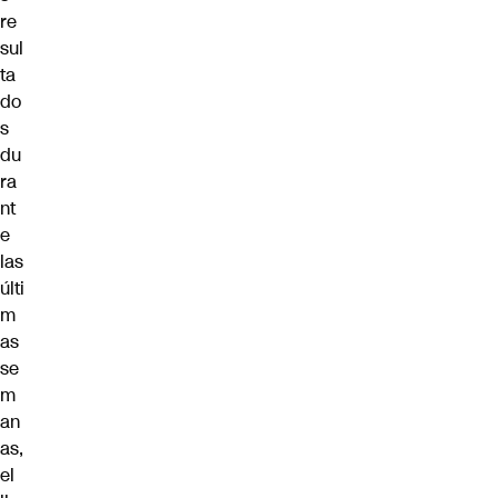
re
sul
ta
do
s
du
ra
nt
e
las
últi
m
as
se
m
an
as,
el