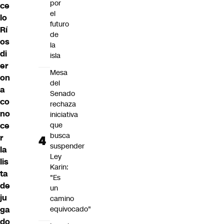
por
ce
el
lo
futuro
Rí
de
os
la
di
isla
er
Mesa
on
del
a
Senado
co
rechaza
no
iniciativa
ce
que
busca
r
suspender
la
Ley
lis
Karin:
ta
"Es
de
un
ju
camino
ga
equivocado"
do