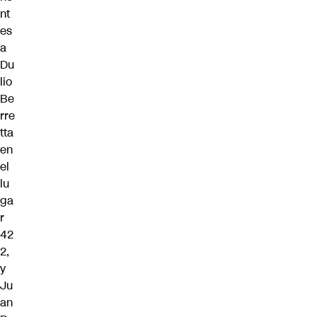
nt
es
a
Du
lio
Be
rre
tta
en
el
lu
ga
r
42
2,
y
Ju
an