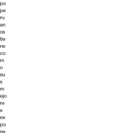
po
pe
ru
an
os
tie
ne
co
m
o
su
s
m
ejo
re
s
ex
po
ne