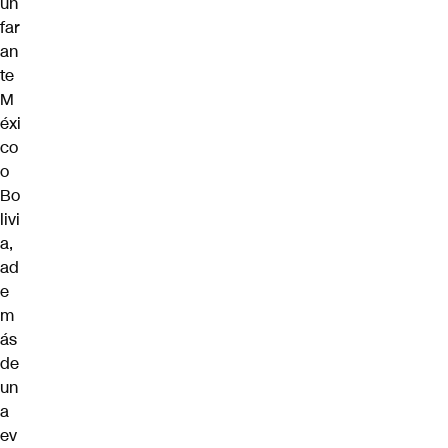
un
far
an
te
M
éxi
co
o
Bo
livi
a,
ad
e
m
ás
de
un
a
ev