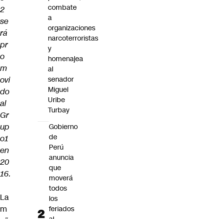
combate
2
a
se
organizaciones
rá
narcoterroristas
pr
y
o
homenajea
m
al
ovi
senador
Miguel
do
Uribe
al
Turbay
Gr
up
Gobierno
de
o1
Perú
en
anuncia
20
que
16.
moverá
todos
La
los
m
feriados