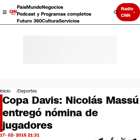
País
Mundo
Negocios
Radio
Podcast y Programas completos
CNN
Futuro 360
Cultura
Servicios
País
Mundo
Negocios
Inicio
Deportes
Copa Davis: Nicolás Massú
Deportes
Programas completos
entregó nómina de
Cultura
Servicios
jugadores
Bits
CNN Data
17- 02- 2015 21:31
CNN tiempo