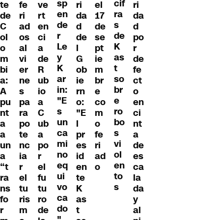
cif
sp
te
fe
ve
ri
ri
el
ra
en
de
ri
rt
da
da
17
s
de
C
ad
en
d
d
de
de
r
ol
os
ci
de
po
se
K
Le
o
al
a
l
r
pt
as
y
m
vi
de
G
de
ie
t
K
bi
er
R
ob
fe
m
so
ar
a:
ne
ub
ie
ct
br
br
in:
A
s
io
rn
o
e
e
"E
pu
pa
a
o:
en
co
ro
s
nt
ra
C
"E
ci
m
bo
un
a
po
ub
l
nt
o
s
ca
a
te
a
pr
a
fe
vi
mi
un
nc
po
es
de
ri
ol
no
a
ia
r
id
es
ad
en
eq
“t
r
el
en
ca
o
to
ui
ra
el
fu
te
la
s
vo
ns
tu
tu
K
da
ca
fo
ris
ro
as
y
do
r
m
de
t
al
"