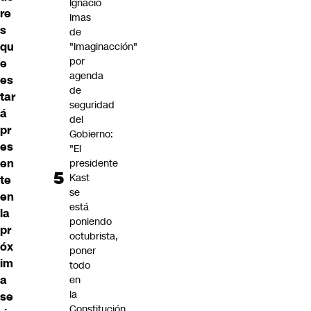
Ignacio
re
Imas
s
de
qu
"Imaginacción"
por
e
agenda
es
de
tar
seguridad
á
del
pr
Gobierno:
es
"El
en
presidente
Kast
te
se
en
está
la
poniendo
pr
octubrista,
óx
poner
im
todo
a
en
la
se
Constitución