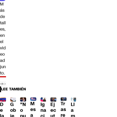
M
ás
de
tall
es,
en
el
vid
eo
ad
jun
to.
LEE TAMBIÉN
Tr
M
D
G
"N
Ig
Ll
Ej
as
es
e
ob
o
na
a
ec
re
a
la
ie
pu
ci
m
ut