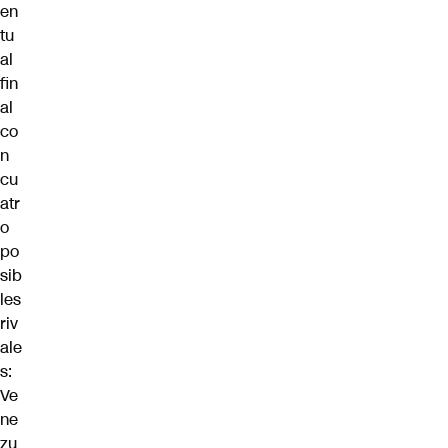
en
tu
al
fin
al
co
n
cu
atr
o
po
sib
les
riv
ale
s:
Ve
ne
zu