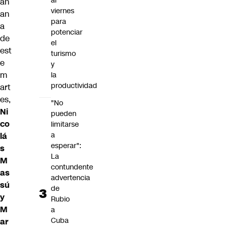
al
añ
viernes
an
para
a
potenciar
de
el
est
turismo
e
y
m
la
productividad
art
es,
"No
Ni
pueden
co
limitarse
a
lá
esperar":
s
La
M
contundente
as
advertencia
sú
de
y
Rubio
M
a
Cuba
ar