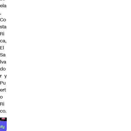
ela
,
Co
sta
Ri
ca,
El
Sa
lva
do
r y
Pu
ert
o
Ri
co.