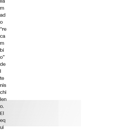
lla
m
ad
o
“re
ca
m
bi
o”
de
l
te
nis
chi
len
o.
El
eq
ui