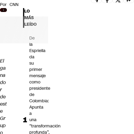
Por
CNN
Futuro 360
LO
Opinión
MÁS
LEÍDO
De
la
Espriella
da
El
su
ga
primer
na
mensaje
do
como
presidente
r
de
de
Colombia:
est
Apunta
e
a
Gr
una
up
“transformación
o
profunda”,