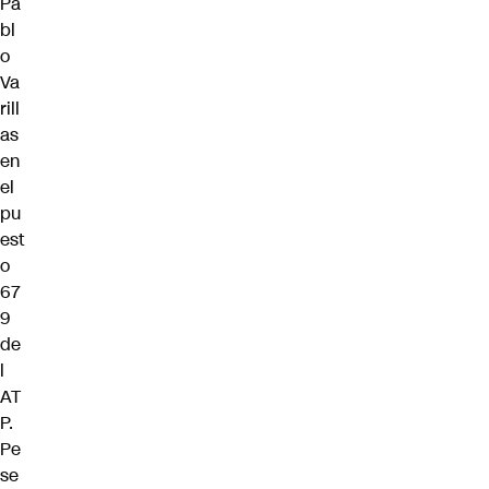
Pa
bl
o
Va
rill
as
en
el
pu
est
o
67
9
de
l
AT
P.
Pe
se