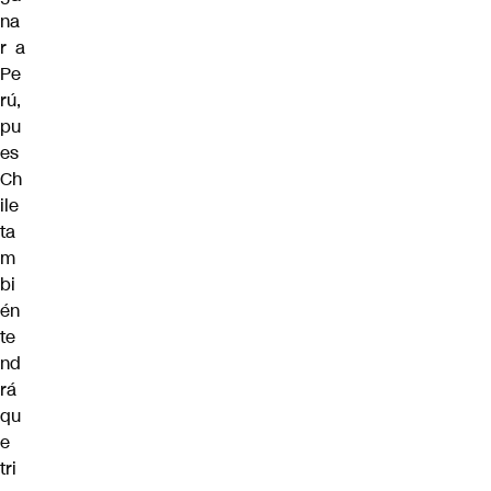
na
r a
Pe
rú,
pu
es
Ch
ile
ta
m
bi
én
te
nd
rá
qu
e
tri