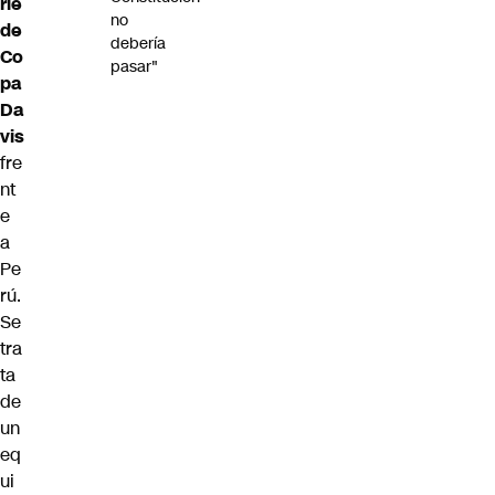
rie
no
de
debería
Co
pasar"
pa
Da
vis
fre
nt
e
a
Pe
rú.
Se
tra
ta
de
un
eq
ui