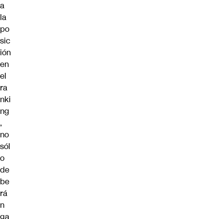
a
la
po
sic
ión
en
el
ra
nki
ng
,
no
sól
o
de
be
rá
n
ga