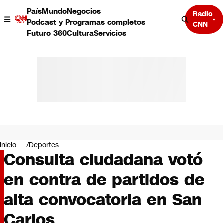
País
Mundo
Negocios
Radio
Podcast y Programas completos
CNN
Futuro 360
Cultura
Servicios
País
Mundo
Negocios
Inicio
Deportes
Consulta ciudadana votó
Deportes
Programas completos
en contra de partidos de
Cultura
Servicios
alta convocatoria en San
Bits
CNN Data
Carlos
CNN tiempo