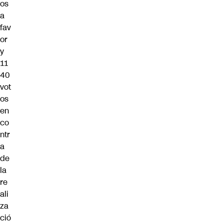
os
a
fav
or
y
11
40
vot
os
en
co
ntr
a
de
la
re
ali
za
ció