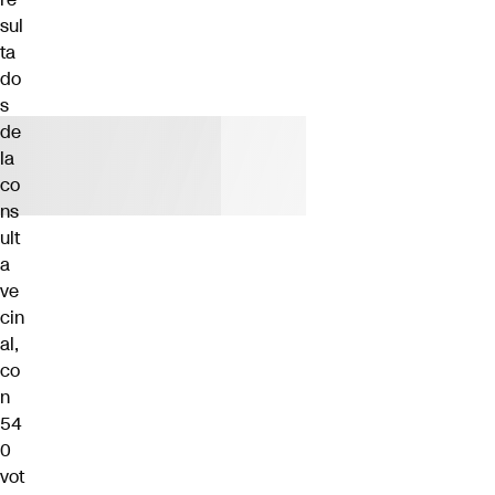
sul
ta
do
s
de
la
co
ns
ult
a
ve
cin
al,
co
n
54
0
vot