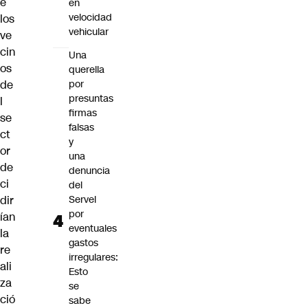
e
en
velocidad
los
vehicular
ve
cin
Una
os
querella
de
por
presuntas
l
firmas
se
falsas
ct
y
or
una
de
denuncia
ci
del
dir
Servel
por
ían
eventuales
la
gastos
re
irregulares:
ali
Esto
za
se
ció
sabe