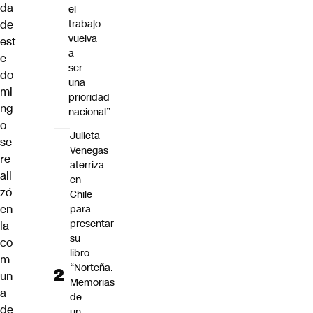
da
el
de
trabajo
vuelva
est
a
e
ser
do
una
mi
prioridad
ng
nacional”
o
Julieta
se
Venegas
re
aterriza
ali
en
zó
Chile
en
para
presentar
la
su
co
libro
m
“Norteña.
un
Memorias
a
de
de
un