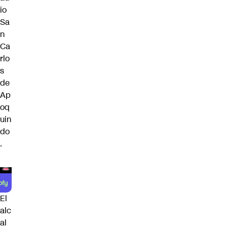
io
Sa
n
Ca
rlo
s
de
Ap
oq
uin
do
.
El
alc
al