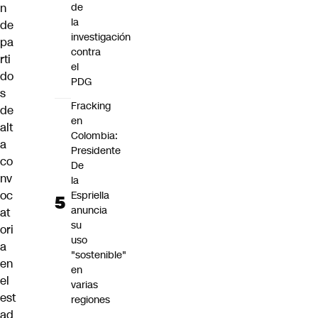
n
de
la
de
investigación
pa
contra
rti
el
do
PDG
s
Fracking
de
en
alt
Colombia:
a
Presidente
co
De
nv
la
oc
Espriella
anuncia
at
su
ori
uso
a
"sostenible"
en
en
el
varias
est
regiones
ad