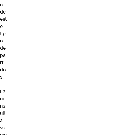
n
de
est
e
tip
o
de
pa
rti
do
s.
La
co
ns
ult
a
ve
cin