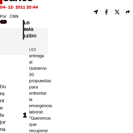
Futuro 360
04- 12- 2011 20:44
Opinión
Por
CNN
LO
MÁS
LEÍDO
UDI
entrega
al
Gobierno
20
propuestas
Du
para
ra
enfrentar
la
nt
emergencia
e
laboral:
la
“Queremos
jor
que
na
recuperar