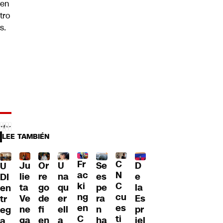
en
tro
s.
LEE TAMBIÉN
Fr
C
Ju
Or
U
Se
D
U
ac
N
lie
re
na
es
e
DI
ki
C
ta
go
qu
pe
la
en
ng
cu
Ve
de
er
ra
Es
tr
en
es
ne
fi
ell
n
pr
eg
C
ti
ga
en
a
ha
iel
a