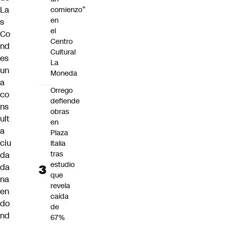
La
comienzo”
en
s
el
Co
Centro
nd
Cultural
es
La
un
Moneda
a
Orrego
co
defiende
ns
obras
ult
en
a
Plaza
ciu
Italia
tras
da
estudio
da
que
na
revela
en
caída
do
de
nd
67%