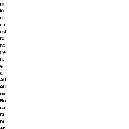
gu
ió
en
su
est
re
no
fre
nt
e
a
Atl
éti
co
Bu
ca
ra
m
an