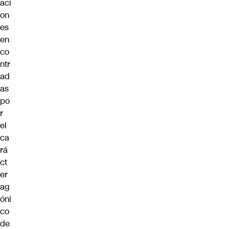
aci
on
es
en
co
ntr
ad
as
po
r
el
ca
rá
ct
er
ag
óni
co
de