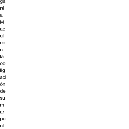
ga
rá
a
M
ac
ul
co
n
la
ob
lig
aci
ón
de
su
m
ar
pu
nt