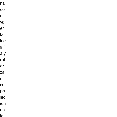
ha
ce
r
val
er
la
loc
alí
a y
ref
or
za
r
su
po
sic
ión
en
la