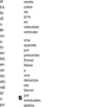
el
revela
Es
caída
de
ta
67%
di
en
o
velocidad
M
vehicular
on
Una
u
querella
m
por
en
presuntas
tal,
firmas
en
falsas
un
y
una
du
denuncia
elo
del
vál
Servel
id
por
o
eventuales
po
gastos