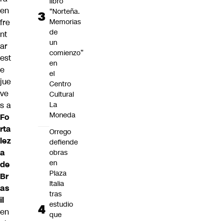
libro
en
“Norteña.
Memorias
fre
de
nt
un
ar
comienzo”
est
en
e
el
jue
Centro
ve
Cultural
La
s a
Moneda
Fo
rta
Orrego
lez
defiende
a
obras
en
de
Plaza
Br
Italia
as
tras
il
estudio
en
que