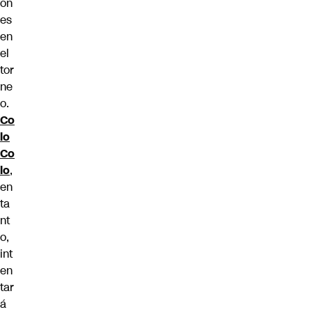
on
es
en
el
tor
ne
o.
Co
lo
Co
lo
,
en
ta
nt
o,
int
en
tar
á