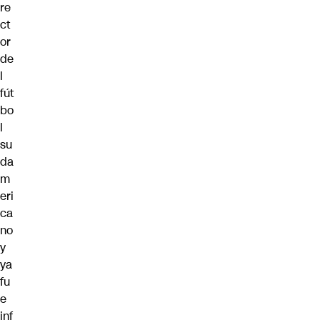
re
ct
or
de
l
fút
bo
l
su
da
m
eri
ca
no
y
ya
fu
e
inf