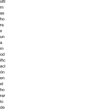
últi
m
as
ho
ra
s
un
a
m
od
ific
aci
ón
en
el
ho
rar
io
de