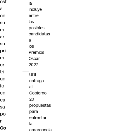
est
la
a
incluye
en
entre
las
su
posibles
m
candidatas
ar
a
su
los
pri
Premios
m
Oscar
er
2027
tri
UDI
un
entrega
fo
al
en
Gobierno
20
ca
propuestas
sa
para
po
enfrentar
r
la
Co
emergencia