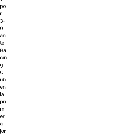
po
r
3-
0
an
te
Ra
cin
g
Cl
ub
en
la
pri
m
er
a
jor