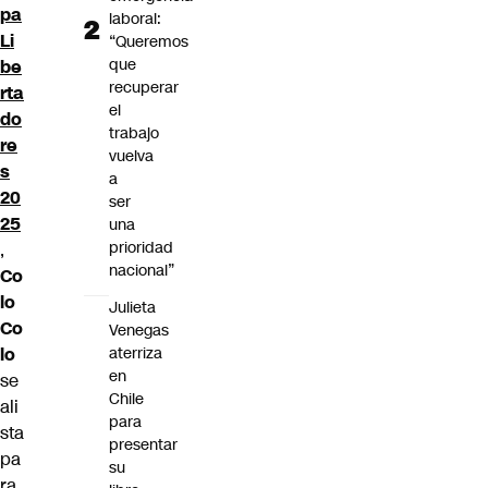
pa
laboral:
Li
“Queremos
que
be
recuperar
rta
el
do
trabajo
re
vuelva
s
a
20
ser
25
una
prioridad
,
nacional”
Co
lo
Julieta
Co
Venegas
aterriza
lo
en
se
Chile
ali
para
sta
presentar
pa
su
ra