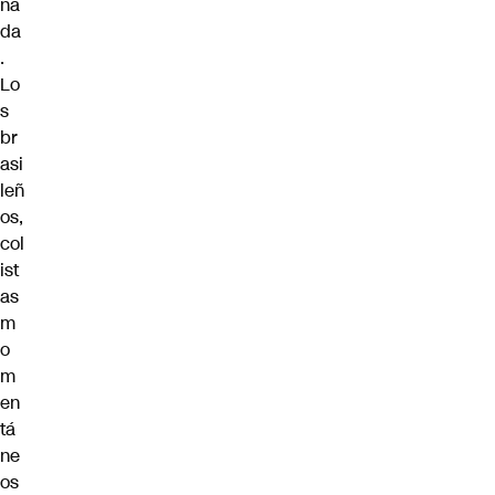
na
da
.
Lo
s
br
asi
leñ
os,
col
ist
as
m
o
m
en
tá
ne
os