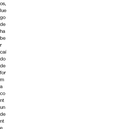
os,
lue
go
de
ha
be
r
caí
do
de
for
m
a
co
nt
un
de
nt
e