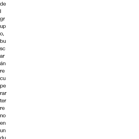
de
l
gr
up
o,
bu
sc
ar
án
re
cu
pe
rar
ter
re
no
en
un
du