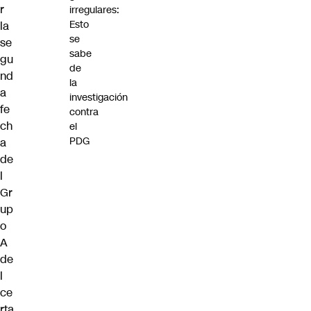
r
irregulares:
Esto
la
se
se
sabe
gu
de
nd
la
a
investigación
fe
contra
ch
el
PDG
a
de
l
Gr
up
o
A
de
l
ce
rta