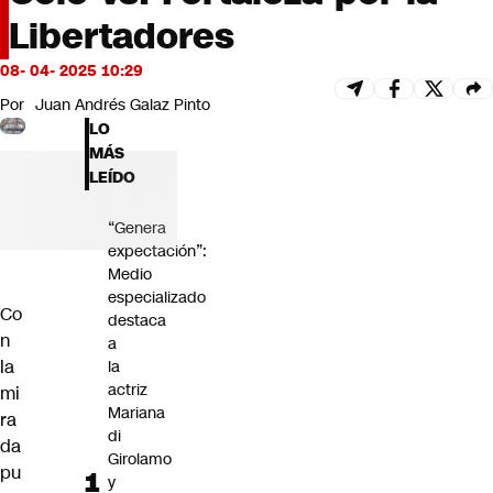
Futuro 360
Libertadores
Opinión
08- 04- 2025 10:29
Por
Juan Andrés Galaz Pinto
LO
MÁS
LEÍDO
“Genera
expectación”:
Medio
especializado
Co
destaca
n
a
la
la
actriz
mi
Mariana
ra
di
da
Girolamo
pu
y