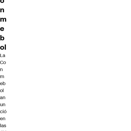
o
n
m
e
b
ol
La
Co
n
m
eb
ol
an
un
ció
en
las