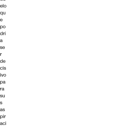
elo
qu
e
po
drí
a
se
r
de
cis
ivo
pa
ra
su
s
as
pir
aci