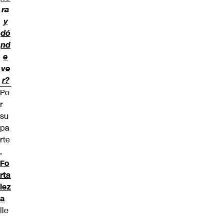
ra
y
dó
nd
e
ve
r?
Po
r
su
pa
rte
,
Fo
rta
lez
a
lle