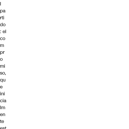
l
pa
rti
do
: el
co
m
pr
o
mi
so,
qu
e
ini
cia
lm
en
te
est