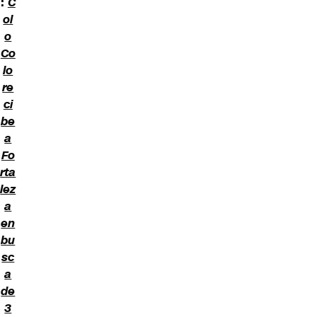
:
C
ol
o
Co
lo
re
ci
be
a
Fo
rta
lez
a
en
bu
sc
a
de
3