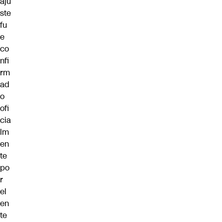
aju
ste
fu
e
co
nfi
rm
ad
o
ofi
cia
lm
en
te
po
r
el
en
te