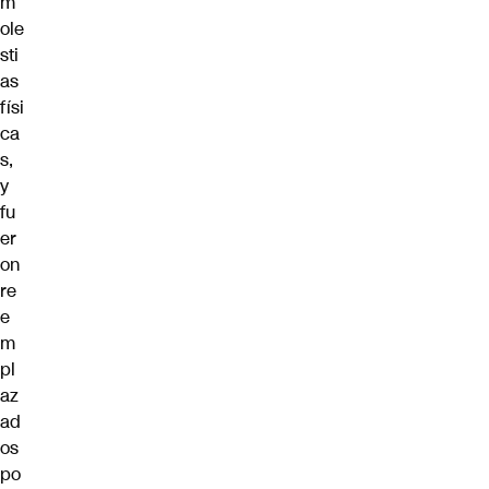
m
ole
sti
as
físi
ca
s,
y
fu
er
on
re
e
m
pl
az
ad
os
po