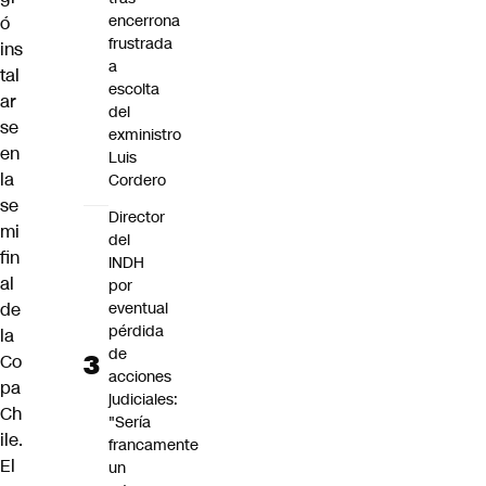
encerrona
ó
frustrada
ins
a
tal
escolta
ar
del
se
exministro
en
Luis
la
Cordero
se
Director
mi
del
fin
INDH
al
por
eventual
de
pérdida
la
de
Co
acciones
pa
judiciales:
Ch
"Sería
ile.
francamente
El
un