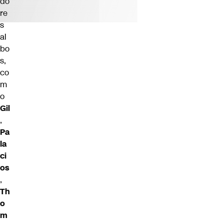
do
re
s
al
bo
s,
co
m
o
Gil
,
Pa
la
ci
os
,
Th
o
m