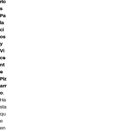
rlo
s
Pa
la
ci
os
y
Vi
ce
nt
e
Piz
arr
o
.
Ha
sta
qu
e
en