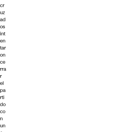
cr
uz
ad
os
int
en
tar
on
ce
rra
r
el
pa
rti
do
co
n
un