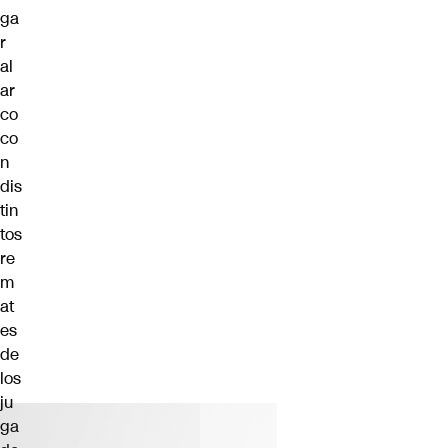
ga
r
al
ar
co
co
n
dis
tin
tos
re
m
at
es
de
los
ju
ga