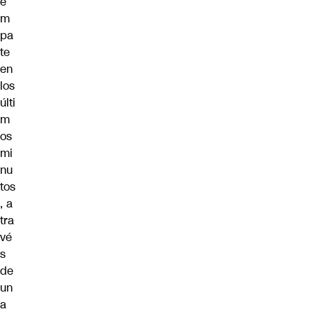
e
m
pa
te
en
los
últi
m
os
mi
nu
tos
, a
tra
vé
s
de
un
a