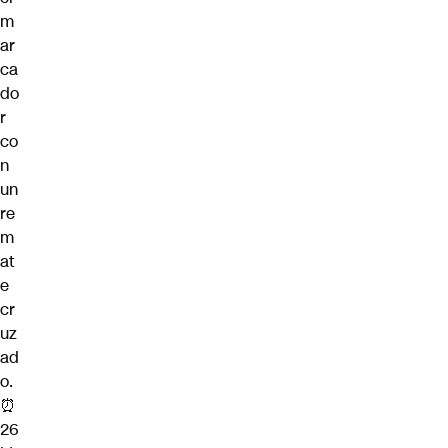
m
ar
ca
do
r
co
n
un
re
m
at
e
cr
uz
ad
o.
⏰
26