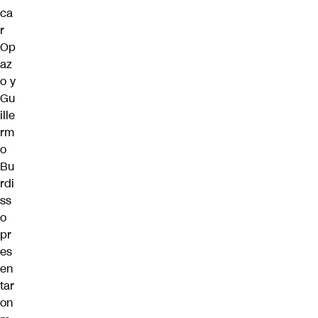
ca
r
Op
az
o y
Gu
ille
rm
o
Bu
rdi
ss
o
pr
es
en
tar
on