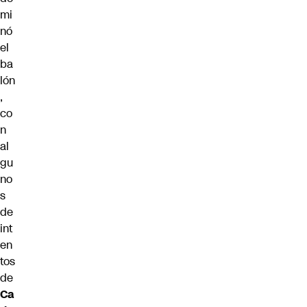
mi
nó
el
ba
lón
,
co
n
al
gu
no
s
de
int
en
tos
de
Ca