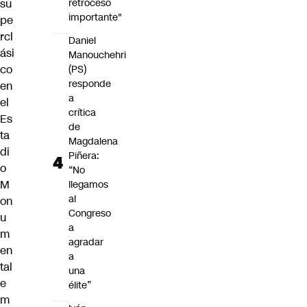
retroceso
su
importante"
pe
rcl
Daniel
ási
Manouchehri
co
(PS)
responde
en
a
el
crítica
Es
de
ta
Magdalena
di
Piñera:
o
“No
M
llegamos
al
on
Congreso
u
a
m
agradar
en
a
tal
una
e
élite”
m