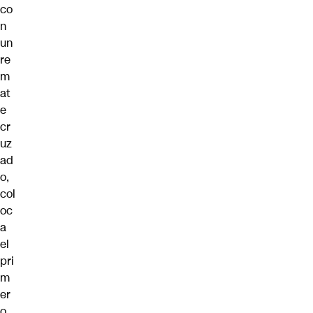
co
n
un
re
m
at
e
cr
uz
ad
o,
col
oc
a
el
pri
m
er
o