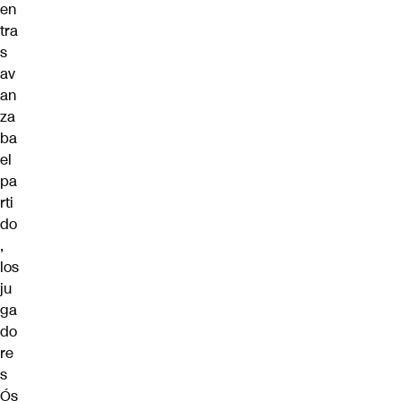
en
tra
s
av
an
za
ba
el
pa
rti
do
,
los
ju
ga
do
re
s
Ós