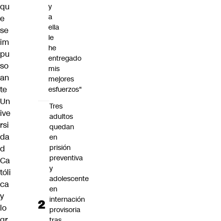
qu
y
a
e
ella
se
le
im
he
pu
entregado
so
mis
an
mejores
te
esfuerzos"
Un
Tres
ive
adultos
rsi
quedan
da
en
prisión
d
preventiva
Ca
y
tóli
adolescente
ca
en
y
internación
lo
provisoria
gr
tras