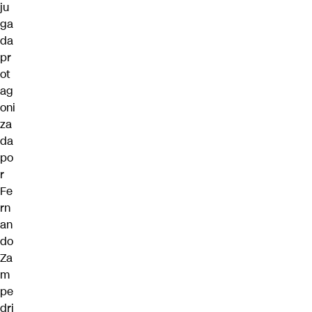
ju
ga
da
pr
ot
ag
oni
za
da
po
r
Fe
rn
an
do
Za
m
pe
dri