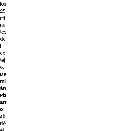
los
25
mi
nu
tos
de
l
co
tej
o,
Da
mi
án
Piz
arr
o
ab
rió
el