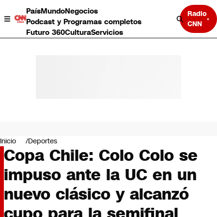
País
Mundo
Negocios
Radio
Podcast y Programas completos
CNN
Futuro 360
Cultura
Servicios
País
Mundo
Negocios
Inicio
Deportes
Copa Chile: Colo Colo se
Deportes
Programas completos
impuso ante la UC en un
Cultura
Servicios
nuevo clásico y alcanzó
Bits
CNN Data
cupo para la semifinal
CNN tiempo