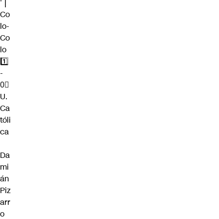
' |
Co
lo-
Co
lo
1️⃣
-
0⃣
U.
Ca
tóli
ca
Da
mi
án
Piz
arr
o