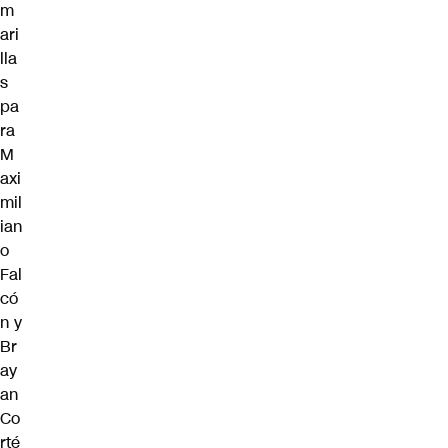
m
ari
lla
s
pa
ra
M
axi
mil
ian
o
Fal
có
n y
Br
ay
an
Co
rté