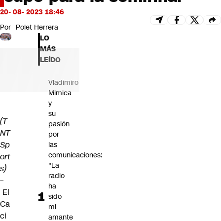
Futuro 360
20- 08- 2023 18:46
Opinión
Por
Polet Herrera
LO
MÁS
LEÍDO
Vladimiro
Mimica
y
su
(T
pasión
NT
por
Sp
las
comunicaciones:
ort
"La
s)
radio
–
ha
El
sido
Ca
mi
ci
amante