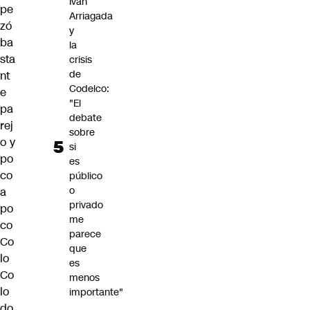
Iván
pe
Arriagada
zó
y
ba
la
sta
crisis
de
nt
Codelco:
e
"El
pa
debate
rej
sobre
o y
si
po
es
co
público
o
a
privado
po
me
co
parece
Co
que
lo
es
Co
menos
lo
importante"
do