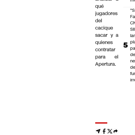
m
qué
"S
jugadores
Fa
del
C
cacique
SII
sacar y a
la
pl
quienes
pa
contratar
de
para el
ne
Apertura.
d
fu
ir