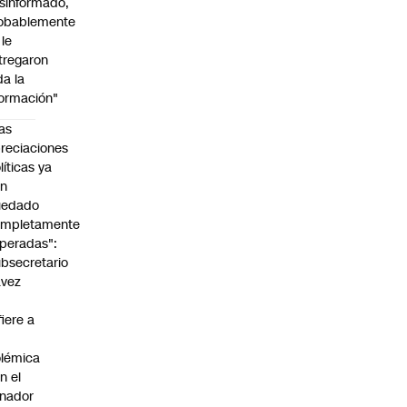
sinformado,
obablemente
 le
tregaron
da la
formación"
as
reciaciones
líticas ya
an
uedado
ompletamente
peradas":
bsecretario
avez
fiere a
lémica
n el
nador