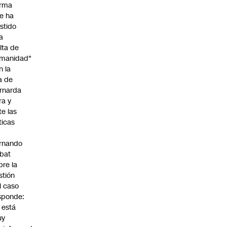
irma
e ha
istido
a
alta de
manidad"
n la
ja de
rnarda
ra y
te las
íticas
rnando
bat
bre la
stión
l caso
sponde:
l está
uy