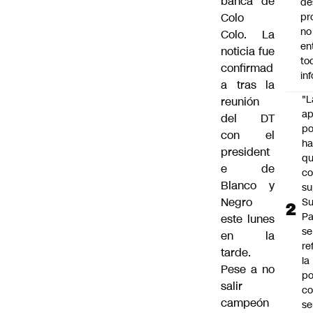
banca de
de
Colo
pr
no
Colo. La
en
noticia fue
to
confirmad
in
a tras la
"L
reunión
ap
del DT
po
con el
h
president
q
e de
c
Blanco y
su
Negro
Su
P
este lunes
se
en la
re
tarde.
la
Pese a no
po
salir
co
campeón
se