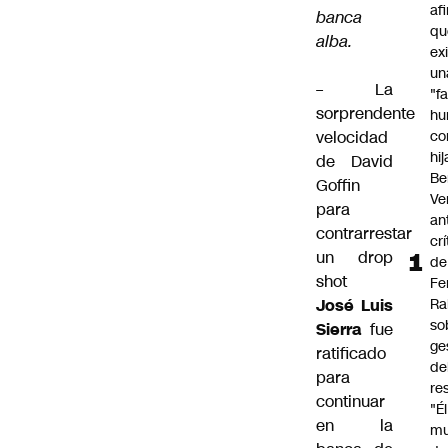
af
banca
qu
alba.
ex
un
–
La
"f
sorprendente
hu
velocidad
co
hi
de David
Be
Goffin
Ve
para
an
contrarrestar
cr
un drop
de
shot
Fe
José Luis
Ra
so
Sierra
fue
ge
ratificado
de
para
re
continuar
"É
en la
m