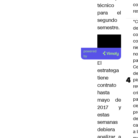
c
técnico
re
para el
segundo
"C
semestre.
d
co
co
ni
powered
n
by
pa
El
Ce
estratega
de
tiene
pi
contrato
re
hasta
cr
pa
mayo de
ci
2017 y
pr
estas
d
semanas
c
debiera
a 
analizar a