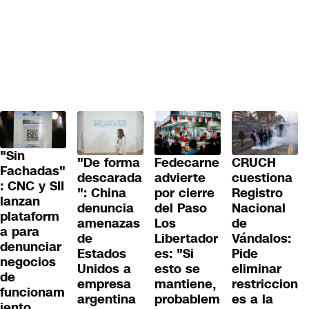
"Sin
"De forma
Fedecarne
CRUCH
Fachadas"
descarada
advierte
cuestiona
: CNC y SII
": China
por cierre
Registro
lanzan
denuncia
del Paso
Nacional
plataform
amenazas
Los
de
a para
de
Libertador
Vándalos:
denunciar
Estados
es: "Si
Pide
negocios
Unidos a
esto se
eliminar
de
empresa
mantiene,
restriccion
funcionam
argentina
probablem
es a la
iento