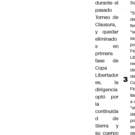
durante el
Sq
pasado
"S
Torneo de
d
Clausura,
fe
y quedar
"s
sa
eliminado
po
s en
Fe
primera
Li
fase de
re
Copa
di
Libertador
d
es, la
Ca
Fl
dirigencia
ll
optó por
a 
la
"e
continuida
d
d de
po
Sierra y
se
su cuerpo
de