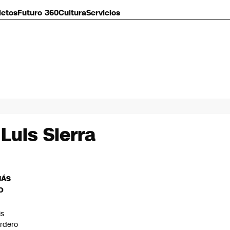
letos
Futuro 360
Cultura
Servicios
Luis Sierra
MÁS
O
is
rdero