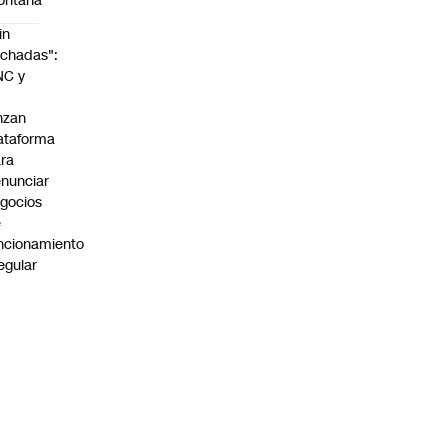
ontaña
in
chadas":
NC y
nzan
ataforma
ra
nunciar
gocios
e
ncionamiento
regular