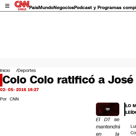
País
Mundo
Negocios
Podcast y Programas comp
País
Mundo
Inicio
Deportes
Negocios
Colo Colo ratificó a José 
Deportes
Programas completos
02- 05- 2016 16:27
Cultura
Por
CNN
Servicios
LO 
Bits
LEÍD
CNN Data
El DT se
CNN tiempo
mantendrá
Lu
Futuro 360
Co
en la
Opinión