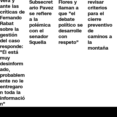
Vera y
Subsecret
Flores y
revisar
ante las
ario Pavez
llaman a
criterios
críticas de
se refiere
que "el
para el
Fernando
a la
debate
cierre
Rabat
polémica
político se
preventivo
sobre la
con el
desarrolle
de
gestión
senador
con
caminos a
del caso
Squella
respeto"
la
responde:
montaña
"Él está
muy
desinform
ado,
probablem
ente no le
entregaro
n toda la
informació
n"