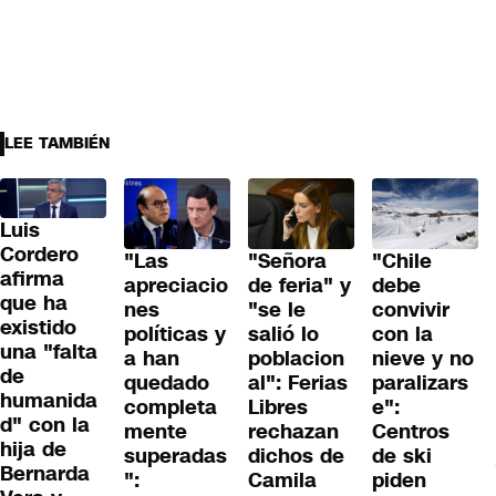
LEE TAMBIÉN
Luis
Cordero
"Las
"Señora
"Chile
afirma
apreciacio
de feria" y
debe
que ha
nes
"se le
convivir
existido
políticas y
salió lo
con la
una "falta
a han
poblacion
nieve y no
de
quedado
al": Ferias
paralizars
humanida
completa
Libres
e":
d" con la
mente
rechazan
Centros
hija de
superadas
dichos de
de ski
Bernarda
":
Camila
piden