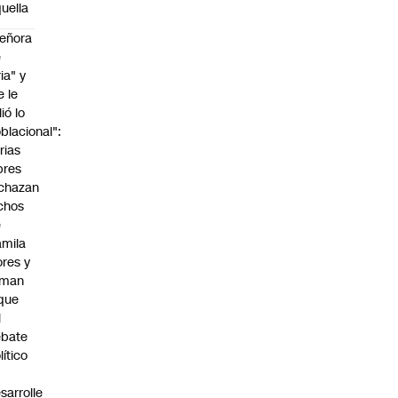
uella
eñora
e
ria" y
e le
lió lo
blacional":
rias
bres
chazan
chos
e
mila
ores y
aman
que
l
ebate
lítico
sarrolle