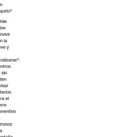
on
speto"
hile
ebe
nvivir
n la
eve y
o
ralizarse":
ntros
 ski
den
visar
iterios
ra el
erre
eventivo
e
aminos
la