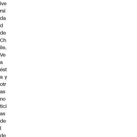
ive
rsi
da
d
de
Ch
ile.
Ve
a
ést
a y
otr
as
no
tici
as
de
l
de