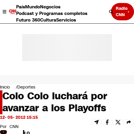
País
Mundo
Negocios
Radio
Podcast y Programas completos
CNN
Futuro 360
Cultura
Servicios
País
Mundo
Negocios
Inicio
Deportes
Colo Colo luchará por
Deportes
Programas completos
avanzar a los Playoffs
Cultura
Servicios
12- 05- 2012 15:15
Bits
CNN Data
Por
CNN
CNN tiempo
LO