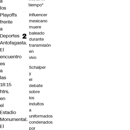
a
tiempo"
los
Playoffs
Influencer
mexicano
frente
muere
a
baleado
Deportes
durante
Antofagasta.
transmisión
El
en
encuentro
vivo
es
Schalper
a
y
las
el
18:15
debate
htrs.
sobre
los
en
indultos
el
a
Estadio
uniformados
Monumental.
condenados
El
por