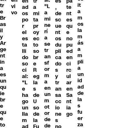
en
si:
en
tr
es
pa
it
tr
vi
"L
ad
a
,
te
a
e
vo
a
os
mi
de
nt
m
Br
mi
po
ta
sc
es
os
as
ne
r
pr
ue
qu
la
il
rí
el
oy
nt
e
m
y
a
es
ec
os
no
ás
Ar
se
ta
to
du
pu
a
ge
tr
lli
so
pli
ed
m
nt
an
do
br
ca
en
pli
in
sf
so
e
do
ci
a
a
or
ci
R
s
rc
un
es
m
al:
eg
y
ul
id
un
a
"L
la
tr
ar
ad
qu
en
e
s
an
en
de
ie
un
ha
de
sa
Sa
la
br
m
go
U
cc
nt
s
e
ot
un
so
io
ia
fu
qu
or
lla
de
ne
go
er
e
de
m
la
s
za
to
de
ad
Fu
no