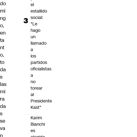
do
el
mi
estallido
social:
ng
"Le
o,
hago
en
un
ta
llamado
nt
a
o,
los
to
partidos
oficialistas
da
a
s
no
las
torear
mi
al
ra
Presidente
da
Kast"
s
Karim
se
Bianchi
va
es
n