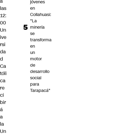
a
jóvenes
las
en
Collahuasi:
12:
"La
00
minería
Un
se
ive
transforma
rsi
en
da
un
d
motor
de
Ca
desarrollo
tóli
social
ca
para
re
Tarapacá"
ci
bir
á
a
la
Un