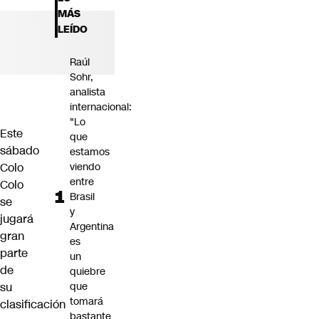
Futuro 360
MÁS
Opinión
LEÍDO
Raúl
Sohr,
analista
internacional:
"Lo
Este
que
sábado
estamos
Colo
viendo
entre
Colo
Brasil
se
y
jugará
Argentina
gran
es
parte
un
de
quiebre
su
que
tomará
clasificación
bastante