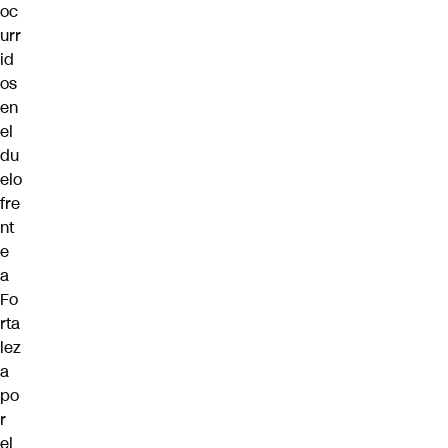
oc
urr
id
os
en
el
du
elo
fre
nt
e
a
Fo
rta
lez
a
po
r
el