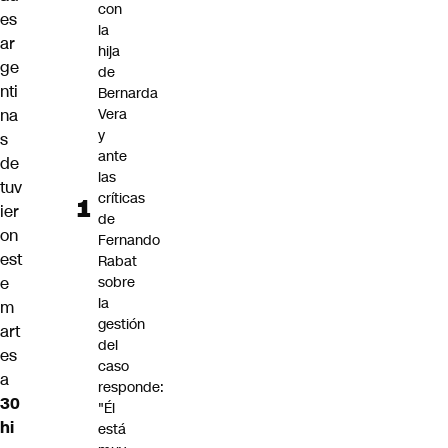
con
es
la
ar
hija
ge
de
nti
Bernarda
Vera
na
y
s
ante
de
las
tuv
críticas
ier
de
on
Fernando
est
Rabat
sobre
e
la
m
gestión
art
del
es
caso
a
responde:
30
"Él
hi
está