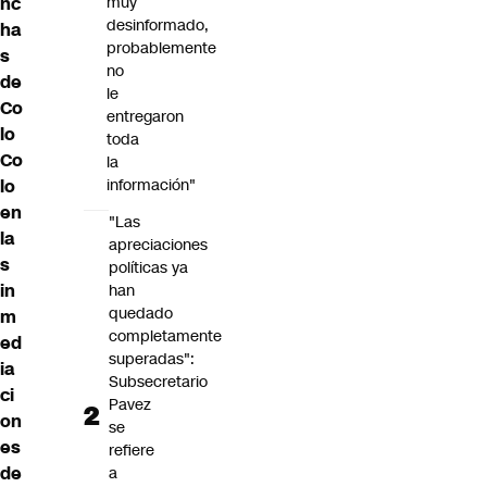
muy
nc
desinformado,
ha
probablemente
s
no
de
le
Co
entregaron
lo
toda
Co
la
información"
lo
en
"Las
la
apreciaciones
s
políticas ya
in
han
quedado
m
completamente
ed
superadas":
ia
Subsecretario
ci
Pavez
on
se
es
refiere
de
a