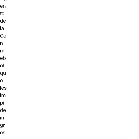
en
te
de
la
Co
n
m
eb
ol
qu
e
les
im
pi
de
in
gr
es