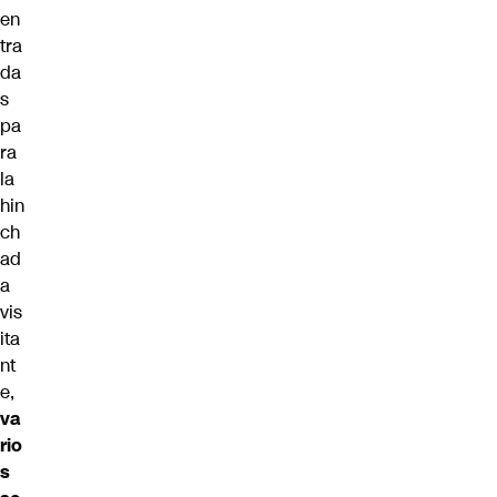
en
tra
da
s
pa
ra
la
hin
ch
ad
a
vis
ita
nt
e,
va
rio
s