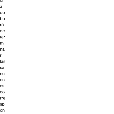
or
a
de
be
rá
de
ter
mi
na
r
las
sa
nci
on
es
co
rre
sp
on