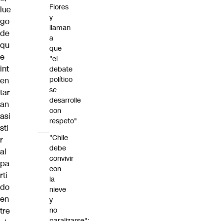
Flores
lue
y
go
llaman
de
a
qu
que
e
"el
int
debate
político
en
se
tar
desarrolle
an
con
asi
respeto"
sti
"Chile
r
debe
al
convivir
pa
con
rti
la
do
nieve
en
y
no
tre
paralizarse":