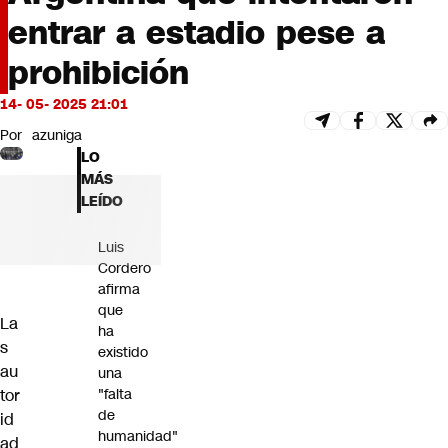
Futuro 360
entrar a estadio pese a
Opinión
prohibición
14- 05- 2025 21:01
Por
azuniga
LO
MÁS
LEÍDO
Luis
Cordero
afirma
que
La
ha
s
existido
au
una
"falta
tor
de
id
humanidad"
ad