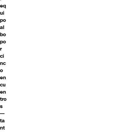
eq
ui
po
al
bo
po
r
ci
nc
o
en
cu
en
tro
s
—
ta
nt