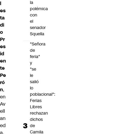
la
l
polémica
es
con
ta
el
di
senador
o
Squella
Pr
"Señora
es
de
id
feria"
en
y
te
"se
Pe
le
salió
ró
lo
n
,
poblacional":
en
Ferias
Av
Libres
ell
rechazan
an
dichos
ed
de
Camila
a,