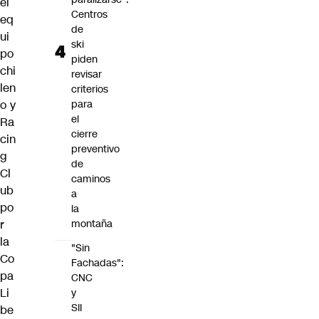
el
Centros
eq
de
ui
ski
po
piden
chi
revisar
len
criterios
para
o y
el
Ra
cierre
cin
preventivo
g
de
Cl
caminos
ub
a
po
la
montaña
r
la
"Sin
Co
Fachadas":
pa
CNC
Li
y
SII
be