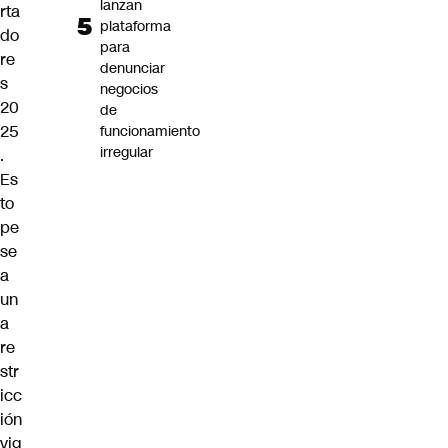
lanzan
rta
plataforma
do
para
re
denunciar
s
negocios
20
de
25
funcionamiento
irregular
.
Es
to
pe
se
a
un
a
re
str
icc
ión
vig