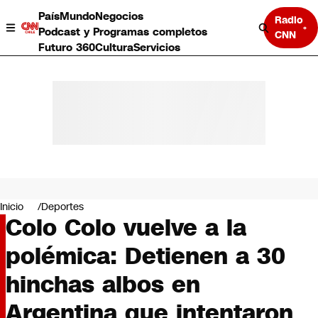
País
Mundo
Negocios
Radio
Podcast y Programas completos
CNN
Futuro 360
Cultura
Servicios
País
Mundo
Negocios
Inicio
Deportes
Colo Colo vuelve a la
Deportes
Programas completos
polémica: Detienen a 30
Cultura
Servicios
hinchas albos en
Bits
CNN Data
Argentina que intentaron
CNN tiempo