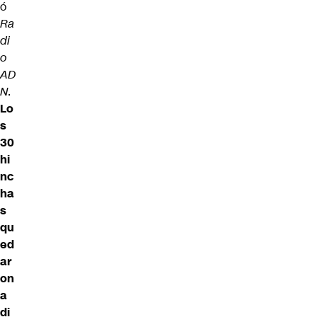
ó
Ra
di
o
AD
N
.
Lo
s
30
hi
nc
ha
s
qu
ed
ar
on
a
di