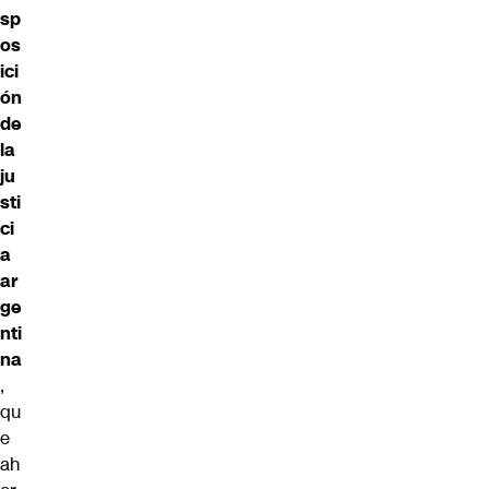
sp
os
ici
ón
de
la
ju
sti
ci
a
ar
ge
nti
na
,
qu
e
ah