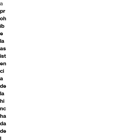
a
pr
oh
íb
e
la
as
ist
en
ci
a
de
la
hi
nc
ha
da
de
l