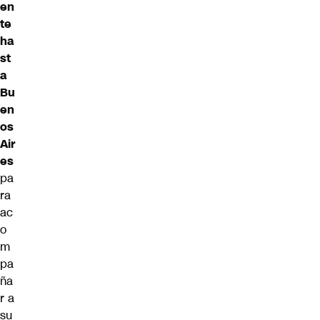
en
te
ha
st
a
Bu
en
os
Air
es
pa
ra
ac
o
m
pa
ña
r a
su