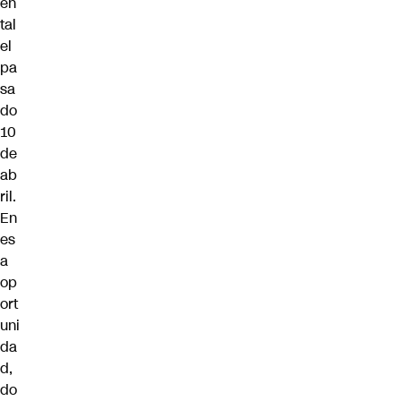
en
tal
el
pa
sa
do
10
de
ab
ril.
En
es
a
op
ort
uni
da
d,
do