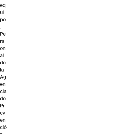
eq
ui
po
.
Pe
rs
on
al
de
la
Ag
en
cia
de
Pr
ev
en
ció