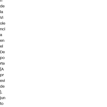
n
de
la
Vi
ole
nci
a
en
el
De
po
rte
(A
pr
evi
de
),
jun
to