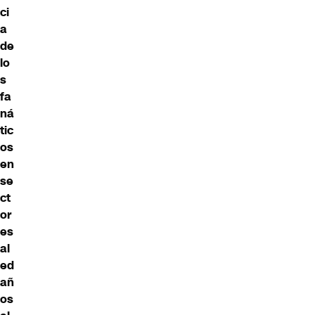
ci
a
de
lo
s
fa
ná
tic
os
en
se
ct
or
es
al
ed
añ
os