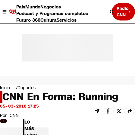
País
Mundo
Negocios
Radio
Podcast y Programas completos
CNN
Futuro 360
Cultura
Servicios
País
Mundo
Negocios
Inicio
Deportes
CNN En Forma: Running
Deportes
Programas completos
05- 03- 2016 17:25
Cultura
Servicios
Por
CNN
Bits
LO
CNN Data
MÁS
CNN tiempo