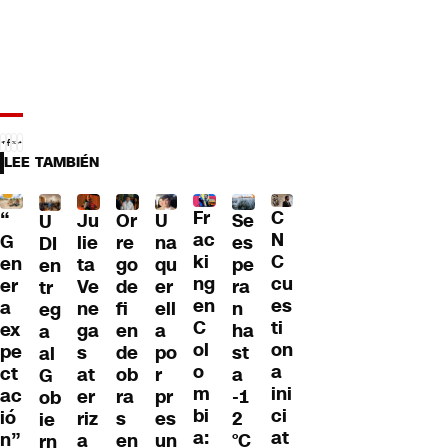
LEE TAMBIÉN
Fr
C
“
Ju
Or
U
Se
U
ac
N
G
lie
re
na
es
DI
ki
C
en
ta
go
qu
pe
en
ng
cu
er
Ve
de
er
ra
tr
en
es
a
ne
fi
ell
n
eg
C
ti
ex
ga
en
a
ha
a
ol
on
pe
s
de
po
st
al
o
a
ct
at
ob
r
a
G
m
ini
ac
er
ra
pr
-1
ob
bi
ci
ió
riz
s
es
2
ie
a:
at
n”
a
en
un
°C
rn