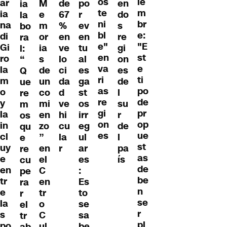
os
ie
ar
M
de
po
en
ia
te
m
ia
e
67
r
do
la
ni
br
na
m
%
ev
s
bo
bl
e:
di
or
en
en
re
ra
e"
"E
Gi
ia
ve
tu
gi
l:
en
st
ro
s
lo
al
on
“
va
e
la
de
ci
es
es
Q
ri
ti
m
un
da
ga
de
ue
as
po
o
co
d
st
l
re
re
de
y
mi
ve
os
su
m
gi
pr
la
en
hi
irr
r
os
on
op
in
zo
cu
eg
de
qu
es
ue
cl
”
la
ul
l
e
st
uy
en
r
ar
pa
re
as
e
el
es
ís
cu
de
en
C
:
pe
be
tr
en
Es
ra
n
e
tr
to
r
se
la
o
se
el
r
s
C
sa
tr
pl
po
ul
be