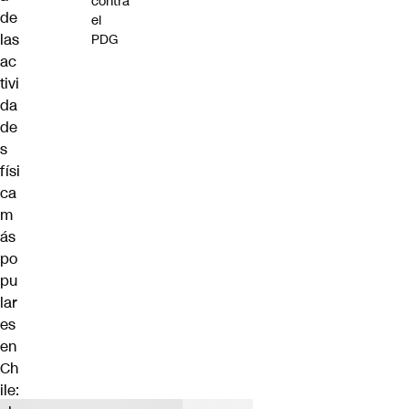
contra
de
el
las
PDG
ac
tivi
da
de
s
físi
ca
m
ás
po
pu
lar
es
en
Ch
ile: