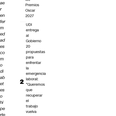
ae
Premios
r
Oscar
en
2027
fer
UDI
m
entrega
ed
al
ad
Gobierno
es
20
propuestas
co
para
m
enfrentar
o
la
di
emergencia
ab
laboral:
et
“Queremos
es
que
recuperar
o
el
hi
trabajo
pe
vuelva
rte