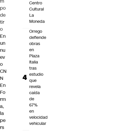
m
Centro
po
Cultural
de
La
Moneda
tir
o
Orrego
En
defiende
un
obras
nu
en
Plaza
ev
Italia
o
tras
CN
estudio
N
que
En
revela
Fo
caída
rm
de
67%
a,
en
la
velocidad
pe
vehicular
rs