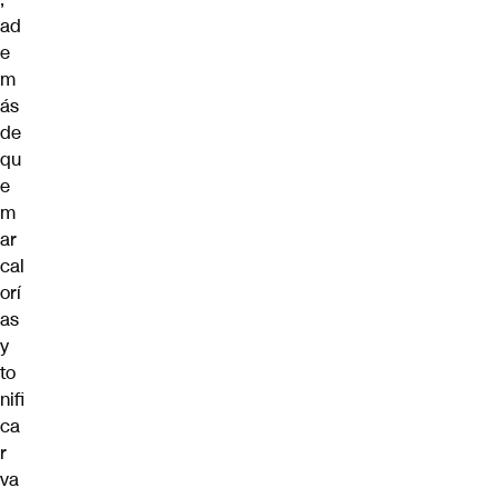
ad
e
m
ás
de
qu
e
m
ar
cal
orí
as
y
to
nifi
ca
r
va