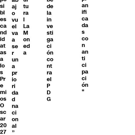
ab
an
si
tu
de
aj
ifi
bl
ra
la
o
ca
es
l
in
vu
da
ca
La
ve
el
s
nd
M
sti
va
co
id
on
ga
a
n
at
ed
ci
se
an
as
a
ón
r
ti
a
co
un
ci
lo
nt
a
pa
s
ra
pr
ci
Pr
el
io
ón
e
P
ri
"
mi
D
da
os
G
d
O
na
sc
ci
ar
on
20
al
27
”