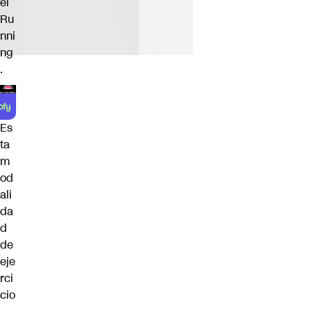
el
Ru
nni
ng
.
Es
ta
m
od
ali
da
d
de
eje
rci
cio
,