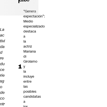
LEÍDO
Futuro 360
Opinión
“Genera
expectación”:
Medio
especializado
La
destaca
ac
a
tivi
la
da
actriz
Mariana
d
di
re
Girolamo
du
y
ce
la
rie
incluye
sg
entre
o
las
posibles
de
candidatas
co
a
ntr
los