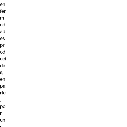
en
fer
m
ed
ad
es
pr
od
uci
da
s,
en
pa
rte
,
po
r
un
a