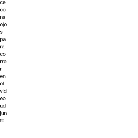
ce
co
ns
ejo
s
pa
ra
co
rre
r
en
el
vid
eo
ad
jun
to.