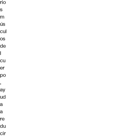
rio
s
m
ús
cul
os
de
l
cu
er
po
,
ay
ud
a
a
re
du
cir