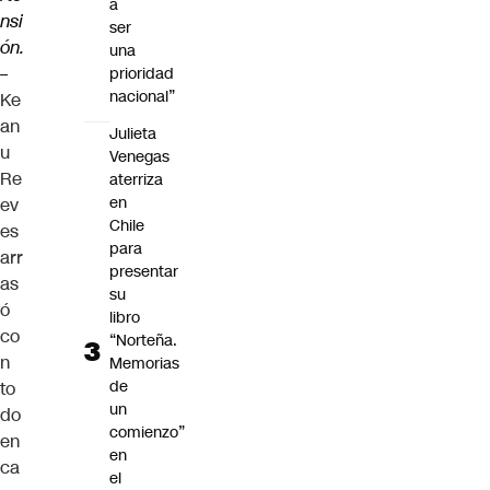
a
nsi
ser
ón.
una
–
prioridad
nacional”
Ke
an
Julieta
u
Venegas
Re
aterriza
en
ev
Chile
es
para
arr
presentar
as
su
ó
libro
co
“Norteña.
n
Memorias
de
to
un
do
comienzo”
en
en
ca
el