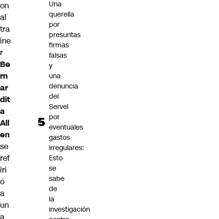
Una
on
querella
al
por
tra
presuntas
ine
firmas
r
falsas
Be
y
rn
una
denuncia
ar
del
dit
Servel
a
por
All
eventuales
en
gastos
se
irregulares:
ref
Esto
se
iri
sabe
ó
de
a
la
un
investigación
a