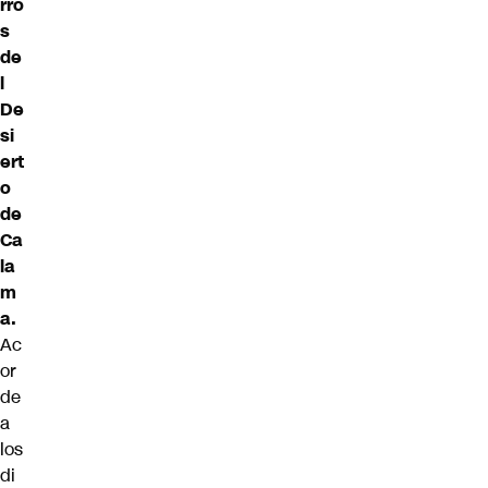
rro
s
de
l
De
si
ert
o
de
Ca
la
m
a.
Ac
or
de
a
los
di