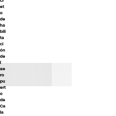
cr
et
o
de
ha
bili
ta
ci
ón
de
l
ae
ro
pu
ert
o
de
Ca
la