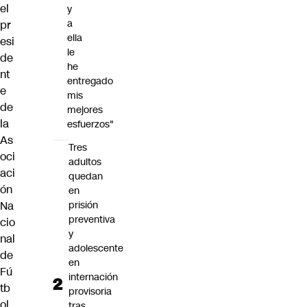
el
y
a
pr
ella
esi
le
de
he
nt
entregado
e
mis
de
mejores
la
esfuerzos"
As
Tres
oci
adultos
aci
quedan
ón
en
prisión
Na
preventiva
cio
y
nal
adolescente
de
en
Fú
internación
tb
provisoria
ol
tras