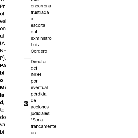
encerrona
Pr
frustrada
of
a
esi
escolta
on
del
al
exministro
(A
Luis
NF
Cordero
P),
Director
Pa
del
bl
INDH
o
por
Mi
eventual
pérdida
la
de
d
,
acciones
to
judiciales:
do
"Sería
va
francamente
bi
un