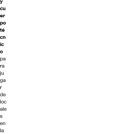
y
cu
er
po
té
cn
ic
o
pa
ra
ju
ga
r
de
loc
ale
s
en
la