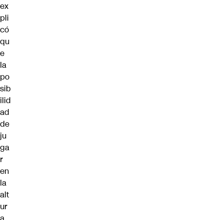
ex
pli
có
qu
e
la
po
sib
ilid
ad
de
ju
ga
r
en
la
alt
ur
a