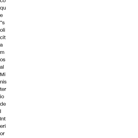
có
qu
e
“s
oli
cit
a
m
os
al
Mi
nis
ter
io
de
l
Int
eri
or