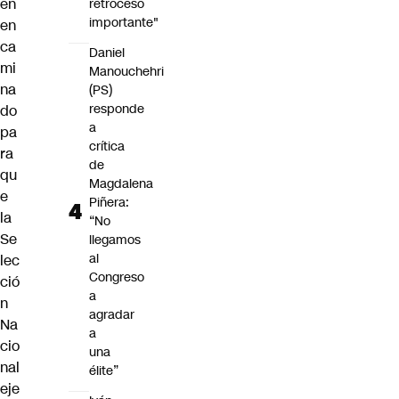
en
retroceso
importante"
en
ca
Daniel
mi
Manouchehri
na
(PS)
responde
do
a
pa
crítica
ra
de
qu
Magdalena
e
Piñera:
la
“No
Se
llegamos
al
lec
Congreso
ció
a
n
agradar
Na
a
cio
una
nal
élite”
eje