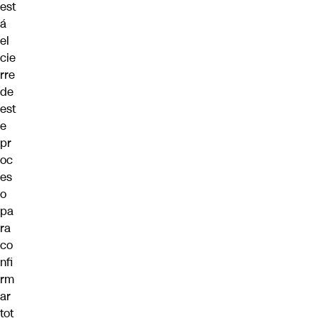
est
á
el
cie
rre
de
est
e
pr
oc
es
o
pa
ra
co
nfi
rm
ar
tot