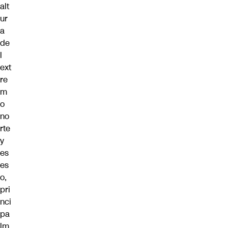
alt
ur
a
de
l
ext
re
m
o
no
rte
y
es
es
o,
pri
nci
pa
lm