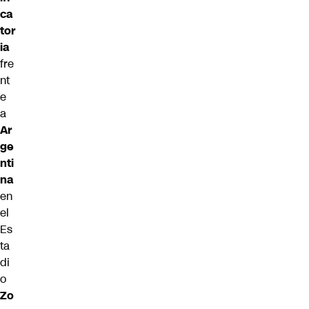
ca
tor
ia
fre
nt
e
a
Ar
ge
nti
na
en
el
Es
ta
di
o
Zo