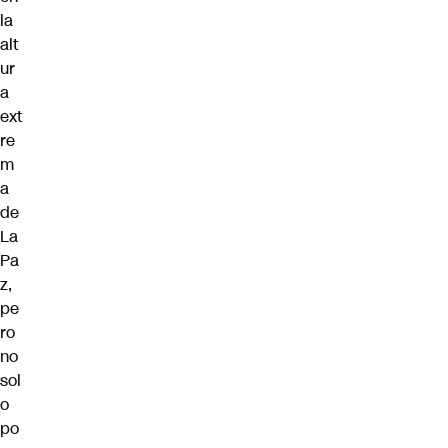
la
alt
ur
a
ext
re
m
a
de
La
Pa
z,
pe
ro
no
sol
o
po