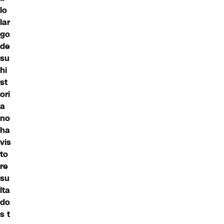
lo
lar
go
de
su
hi
st
ori
a
no
ha
vis
to
re
su
lta
do
s t