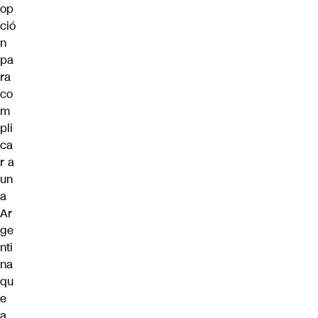
op
ció
n
pa
ra
co
m
pli
ca
r a
un
a
Ar
ge
nti
na
qu
e
a