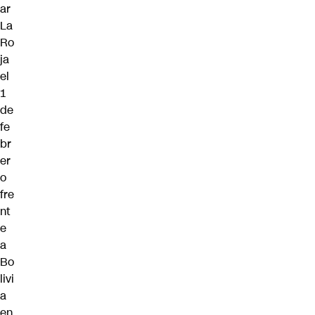
ar
La
Ro
ja
el
1
de
fe
br
er
o
fre
nt
e
a
Bo
livi
a
en