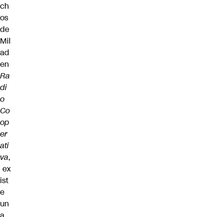
ch
os
de
Mil
ad
en
Ra
di
o
Co
op
er
ati
va
,
ex
ist
e
un
a