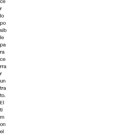
ce
r
lo
po
sib
le
pa
ra
ce
rra
r
un
tra
to.
El
ti
m
on
el