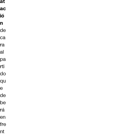
at
ac
ió
n
de
ca
ra
al
pa
rti
do
qu
e
de
be
rá
en
fre
nt