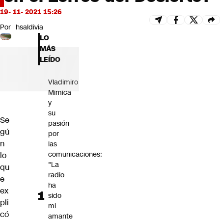
Futuro 360
19- 11- 2021 15:26
Opinión
Por
hsaldivia
LO
MÁS
LEÍDO
Vladimiro
Mimica
y
su
Se
pasión
gú
por
n
las
comunicaciones:
lo
"La
qu
radio
e
ha
ex
sido
pli
mi
có
amante