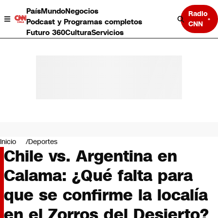
País
Mundo
Negocios
Radio
Podcast y Programas completos
CNN
Futuro 360
Cultura
Servicios
País
Mundo
Negocios
Inicio
Deportes
Chile vs. Argentina en
Deportes
Programas completos
Calama: ¿Qué falta para
Cultura
Servicios
que se confirme la localía
Bits
CNN Data
en el Zorros del Desierto?
CNN tiempo