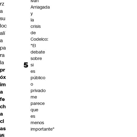
Iván
rz
Arriagada
a
y
su
la
loc
crisis
de
alí
Codelco:
a
"El
pa
debate
ra
sobre
la
si
pr
es
óx
público
o
im
privado
a
me
fe
parece
ch
que
a
es
cl
menos
as
importante"
ifi