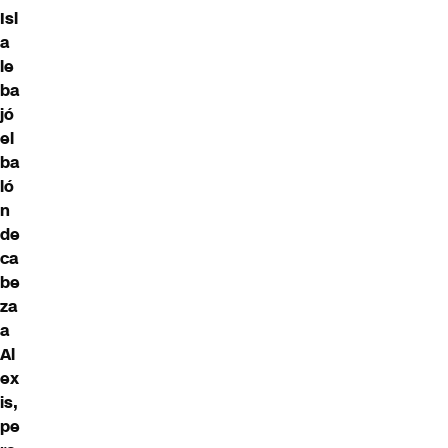
Isl
a
le
ba
jó
el
ba
ló
n
de
ca
be
za
a
Al
ex
is,
pe