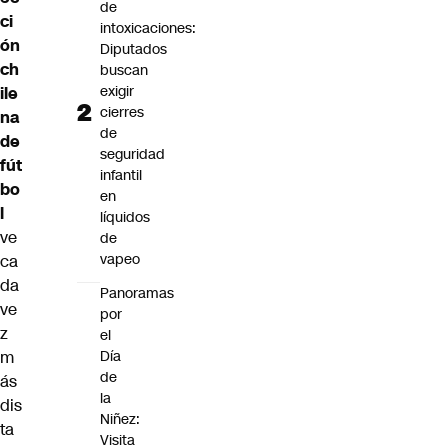
de
ci
intoxicaciones:
ón
Diputados
ch
buscan
exigir
ile
cierres
na
de
de
seguridad
fút
infantil
bo
en
l
líquidos
ve
de
vapeo
ca
da
Panoramas
ve
por
z
el
Día
m
de
ás
la
dis
Niñez:
ta
Visita