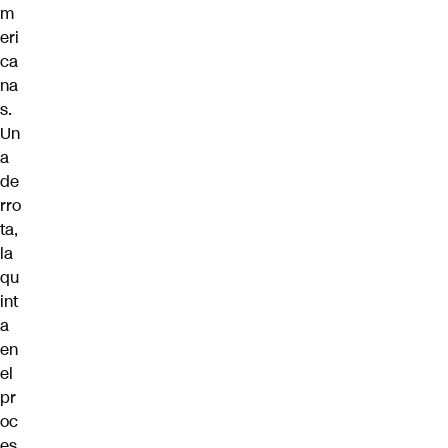
m
eri
ca
na
s.
Un
a
de
rro
ta,
la
qu
int
a
en
el
pr
oc
es