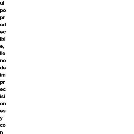
ui
po
pr
ed
ec
ibl
e,
lle
no
de
im
pr
ec
isi
on
es
y
co
n