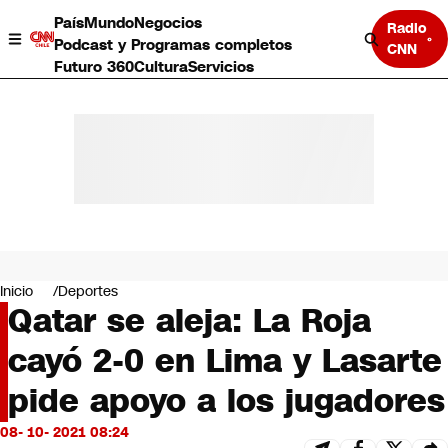
País
Mundo
Negocios
Radio
Podcast y Programas completos
CNN
Futuro 360
Cultura
Servicios
País
Mundo
Negocios
Inicio
Deportes
Qatar se aleja: La Roja
Deportes
Programas completos
cayó 2-0 en Lima y Lasarte
Cultura
Servicios
pide apoyo a los jugadores
Bits
CNN Data
08- 10- 2021 08:24
CNN tiempo