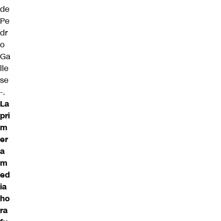
de
Pe
dr
o
Ga
lle
se
-.
La
pri
m
er
a
m
ed
ia
ho
ra