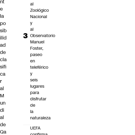
nt
al
e
Zoológico
la
Nacional
y
po
al
sib
Observatorio
ilid
Manuel
ad
Foster,
de
paseo
cla
en
sifi
teleférico
y
ca
seis
r
lugares
al
para
M
disfrutar
un
de
di
la
al
naturaleza
de
UEFA
Qa
confirma