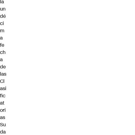
la
un
dé
ci
m
a
fe
ch
a
de
las
Cl
asi
fic
at
ori
as
Su
da