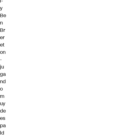
l-
y
Be
n
Br
er
et
on
-
ju
ga
nd
o
m
uy
de
es
pa
ld