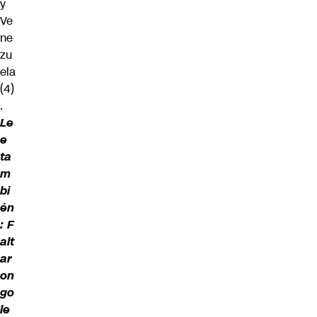
y
Ve
ne
zu
ela
(4)
.
Le
e
ta
m
bi
én
:
F
alt
ar
on
go
le