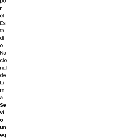
po
r
el
Es
ta
di
o
Na
cio
nal
de
Li
m
a.
Se
vi
o
un
eq