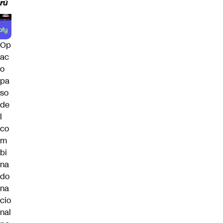
rú
Op
ac
o
pa
so
de
l
co
m
bi
na
do
na
cio
nal