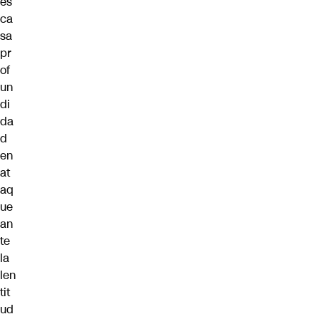
es
ca
sa
pr
of
un
di
da
d
en
at
aq
ue
an
te
la
len
tit
ud