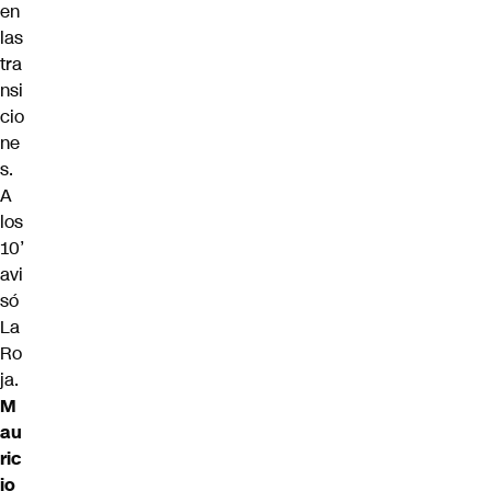
en
las
tra
nsi
cio
ne
s.
A
los
10’
avi
só
La
Ro
ja.
M
au
ric
io