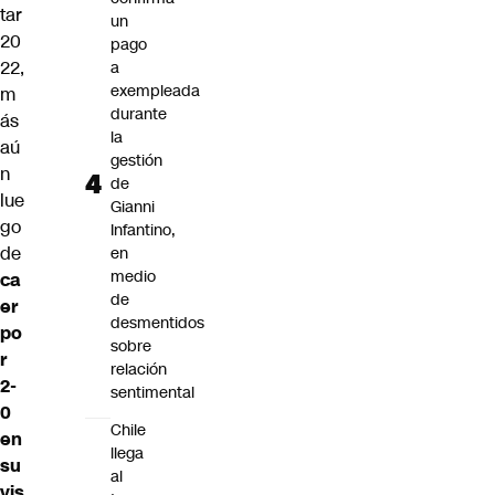
tar
un
20
pago
22,
a
exempleada
m
durante
ás
la
aú
gestión
n
de
lue
Gianni
go
Infantino,
de
en
medio
ca
de
er
desmentidos
po
sobre
r
relación
2-
sentimental
0
Chile
en
llega
su
al
vis