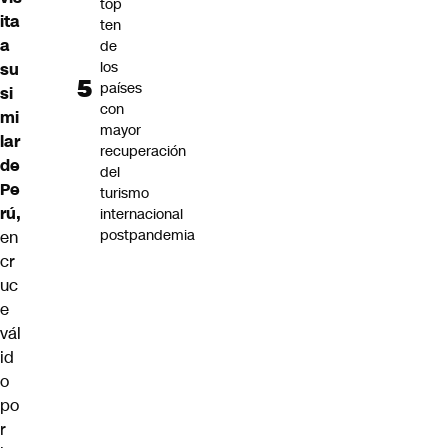
top
ita
ten
a
de
los
su
países
si
con
mi
mayor
lar
recuperación
de
del
Pe
turismo
rú,
internacional
postpandemia
en
cr
uc
e
vál
id
o
po
r