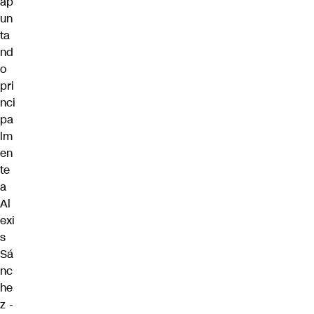
ap
un
ta
nd
o
pri
nci
pa
lm
en
te
a
Al
exi
s
Sá
nc
he
z -