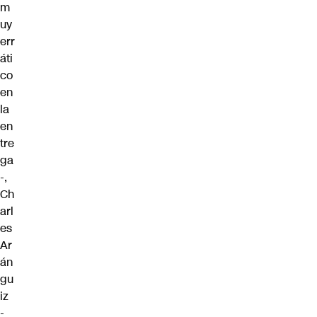
m
uy
err
áti
co
en
la
en
tre
ga
-,
Ch
arl
es
Ar
án
gu
iz
-