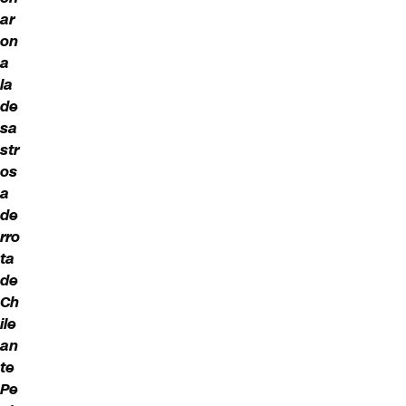
ar
on
a
la
de
sa
str
os
a
de
rro
ta
de
Ch
ile
an
te
Pe