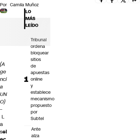
Por
Camila Muñoz
Futuro 360
LO
Opinión
MÁS
LEÍDO
Tribunal
ordena
bloquear
sitios
(A
de
ge
apuestas
nci
online
y
a
establece
UN
mecanismo
O)
propuesto
–
por
L
Subtel
a
Ante
s
el
alza
ec