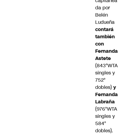
capitanea
da por
Belén
Ludueña
contará
también
con
Fernanda
Astete
(843°WTA
singles y
752°
dobles)
y
Fernanda
Labraña
(976°WTA
singles y
584°
dobles).