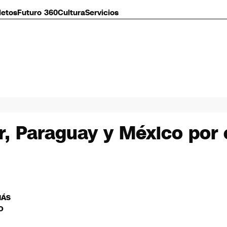
letos
Futuro 360
Cultura
Servicios
, Paraguay y México por el
MÁS
O