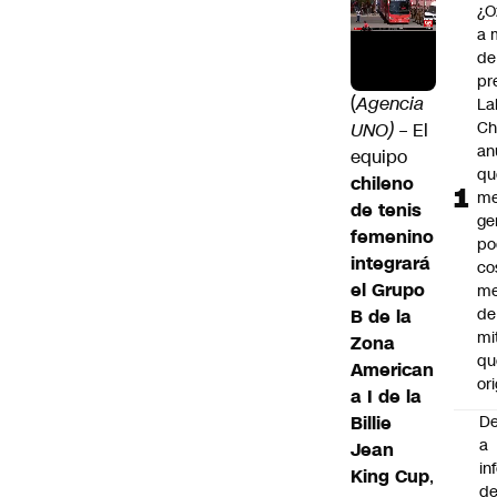
¿O
a 
de
pr
(
Agencia
La
Ch
UNO)
– El
an
equipo
qu
chileno
me
de tenis
ge
femenino
po
integrará
co
el Grupo
m
de
B de la
mi
Zona
qu
American
ori
a I de la
Billie
De
a
Jean
in
King Cup
,
d