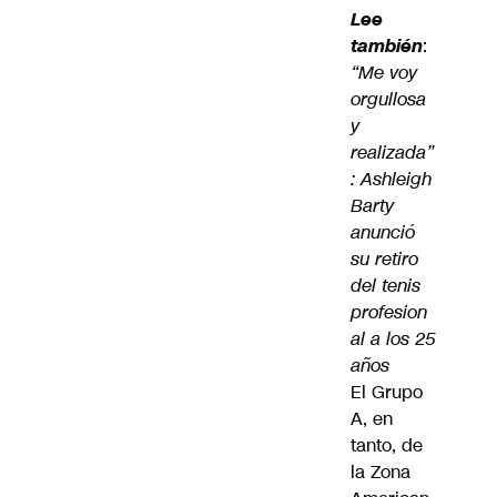
Lee
también
:
“Me voy
orgullosa
y
realizada”
: Ashleigh
Barty
anunció
su retiro
del tenis
profesion
al a los 25
años
El Grupo
A, en
tanto, de
la Zona