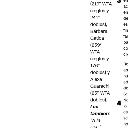
en
(219° WTA
a
singles y
en
241°
d
dobles),
es
fi
Bárbara
fa
Gatica
pa
(259°
co
WTA
cr
singles y
Ro
176°
an
dobles) y
n
Alexa
ad
Guarachi
d
(25° WTA
6:
dobles).
Ne
lo
Lee
es
también
:
se
“A la
ho
UFC”: