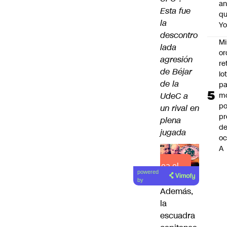
an
Esta fue
q
la
Y
descontro
Mi
lada
or
agresión
re
de Béjar
lo
de la
p
UdeC a
m
po
un rival en
pr
plena
d
jugada
oc
A
Lea el
powered
artículo
by
Además,
la
escuadra