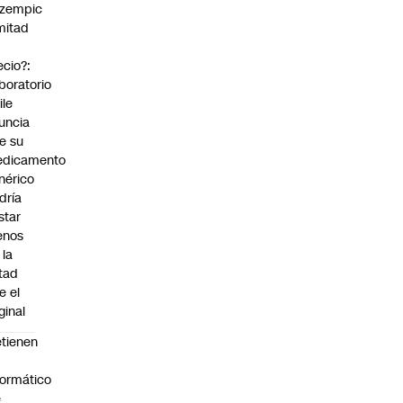
zempic
mitad
ecio?:
boratorio
ile
uncia
e su
dicamento
nérico
dría
star
enos
 la
tad
e el
ginal
tienen
formático
e