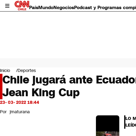
País
Mundo
Negocios
Podcast y Programas comp
País
Mundo
Inicio
Deportes
Negocios
Chile jugará ante Ecuador
Deportes
Jean King Cup
Programas completos
Cultura
Servicios
23- 03- 2022 18:44
Bits
Por
jmaturana
CNN Data
LO 
CNN tiempo
LEÍD
Futuro 360
Opinión