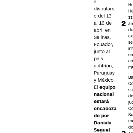
a
Hu
disputars
Ha
e del 13
11
al 16 de
ar
abril en
d
ex
Salinas,
se
Ecuador,
in
junto al
e
país
c
anfitrión,
mu
Paraguay
B
y México.
Co
El
equipo
su
nacional
de
estará
ju
encabeza
Co
S
do por
re
Daniela
d
Seguel