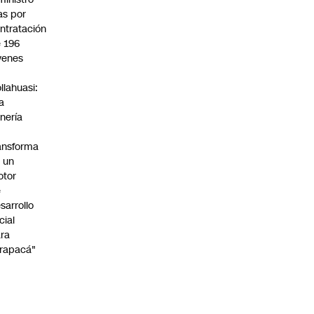
s por
ntratación
 196
venes
n
llahuasi:
a
nería
ansforma
 un
otor
e
sarrollo
cial
ra
rapacá"