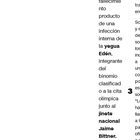
fallecimie
tr
nto
en
producto
Sc
de una
y 
infección
d
interna de
so
la
yegua
lo
Edén
,
in
integrante
a
del
un
c
binomio
po
clasificad
es
o a la cita
so
olímpica
"L
junto al
ha
jinete
ll
nacional
a 
pa
Jaime
of
Bittner.