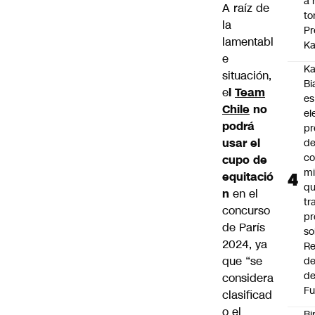
a 
A raíz de
to
la
Pr
lamentabl
Ka
e
Ka
situación,
Bi
e
l
Team
es
Chile
no
el
podrá
pr
usar el
d
co
cupo de
mi
equitació
q
n
en el
tr
concurso
pr
de París
so
2024, ya
Re
que “se
de
de
considera
Fu
clasificad
o el
Bi