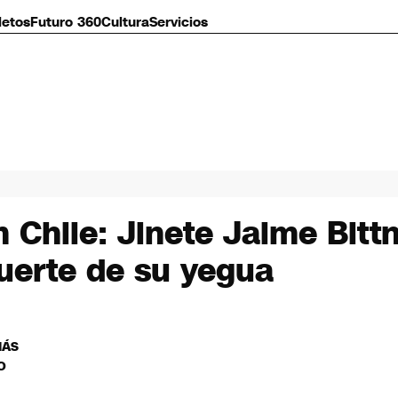
letos
Futuro 360
Cultura
Servicios
 Chile: Jinete Jaime Bitt
uerte de su yegua
MÁS
O