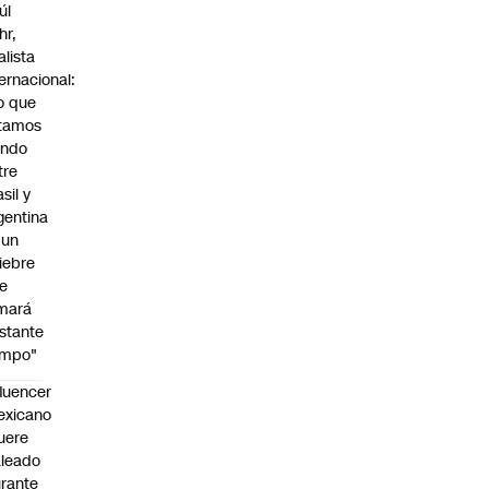
úl
hr,
alista
ternacional:
o que
tamos
endo
tre
sil y
gentina
 un
iebre
e
mará
stante
empo"
fluencer
exicano
uere
leado
rante