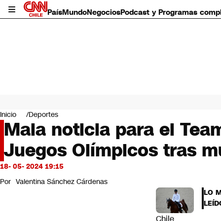
País
Mundo
Negocios
Podcast y Programas comp
País
Mundo
Inicio
Deportes
Negocios
Mala noticia para el Team
Deportes
Juegos Olímpicos tras m
Programas completos
Cultura
Servicios
18- 05- 2024 19:15
Bits
Por
Valentina Sánchez Cárdenas
CNN Data
LO 
CNN tiempo
LEÍD
Futuro 360
Chile
Opinión