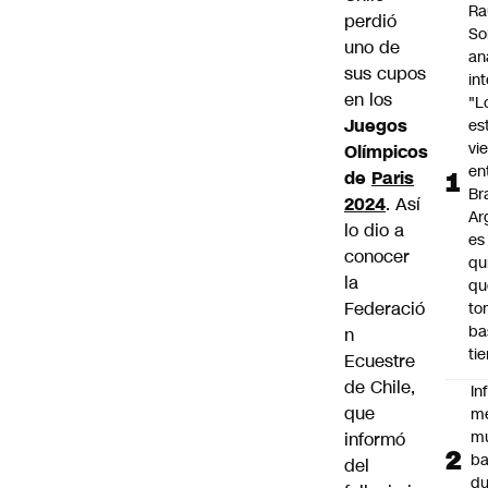
Ra
perdió
So
uno de
an
sus cupos
in
en los
"L
Juegos
es
vi
Olímpicos
en
de
Paris
Bra
2024
. Así
Ar
lo dio a
es
conocer
qu
la
qu
Federació
to
ba
n
ti
Ecuestre
de Chile,
In
que
m
m
informó
ba
del
du