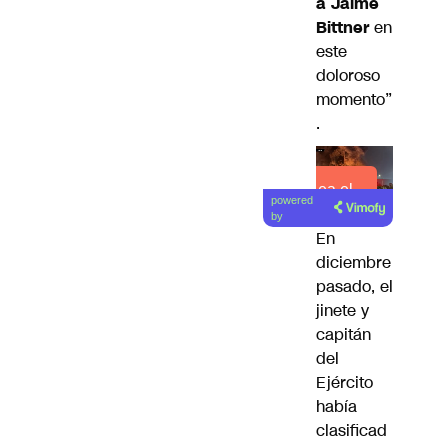
a Jaime
Bittner
en
este
doloroso
momento”
.
Lea el
powered
artículo
by
En
diciembre
pasado, el
jinete y
capitán
del
Ejército
había
clasificad