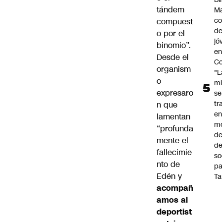
tándem
Ma
co
compuest
de
o por el
jó
binomio”.
e
Desde el
Co
organism
"L
o
mi
expresaro
se
tr
n que
en
lamentan
m
“profunda
d
mente el
de
fallecimie
so
nto de
pa
Edén y
Ta
acompañ
amos al
deportist