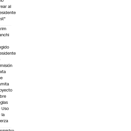
no
rear al
esidente
st"
rim
anchi
egido
esidente
e
misión
xta
ue
amita
oyecto
bre
glas
 Uso
 la
erza
ministro