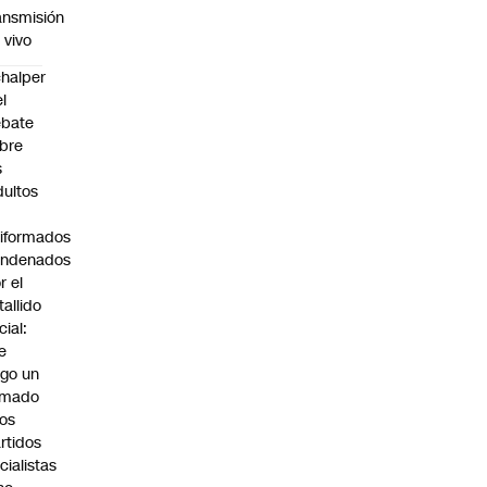
ansmisión
 vivo
halper
el
ebate
bre
s
dultos
iformados
ondenados
r el
tallido
cial:
e
go un
amado
los
rtidos
icialistas