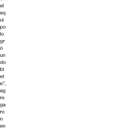
el
eq
ui
po
lo
gr
ó
un
do
bl
et
e”,
ag
re
ga
ro
n
en