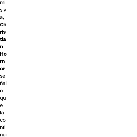
mi
siv
a,
Ch
ris
tia
n
Ho
rn
er
se
ñal
ó
qu
e
la
co
nti
nui