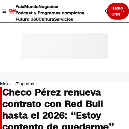
País
Mundo
Negocios
Radio
Podcast y Programas completos
CNN
Futuro 360
Cultura
Servicios
País
Mundo
Negocios
Inicio
Deportes
Checo Pérez renueva
Deportes
Programas completos
contrato con Red Bull
Cultura
Servicios
hasta el 2026: “Estoy
Bits
CNN Data
contento de quedarme”
CNN tiempo