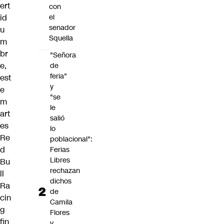
ert
con
el
id
senador
u
Squella
m
br
"Señora
e,
de
feria"
est
y
e
"se
m
le
art
salió
es
lo
Re
poblacional":
d
Ferias
Libres
Bu
rechazan
ll
dichos
Ra
de
cin
Camila
g
Flores
fin
y