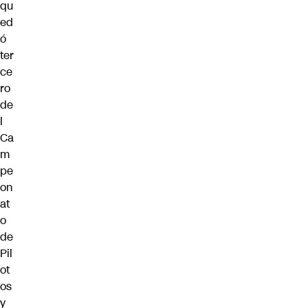
qu
ed
ó
ter
ce
ro
de
l
Ca
m
pe
on
at
o
de
Pil
ot
os
y