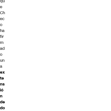
qu
e
Ch
ec
o
ha
fir
m
ad
o
un
a
ex
te
ns
ió
n
de
do