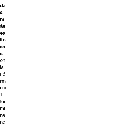
da
s
m
ás
ex
ito
sa
s
en
la
Fó
rm
ula
1,
ter
mi
na
nd