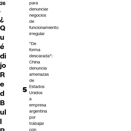
para
26
denunciar
.
negocios
¿
de
Q
funcionamiento
irregular
u
"De
é
forma
di
descarada":
China
jo
denuncia
R
amenazas
de
e
Estados
d
Unidos
a
B
empresa
ul
argentina
por
l
trabajar
con