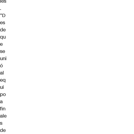
les
.
“D
es
de
qu
e
se
uni
ó
al
eq
ui
po
a
fin
ale
s
de