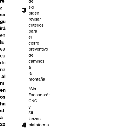
re
de
ski
z
piden
se
revisar
gu
criterios
irá
para
en
el
la
cierre
es
preventivo
de
cu
caminos
de
a
ría
la
al
montaña
m
"Sin
en
Fachadas":
os
CNC
ha
y
st
SII
a
lanzan
20
plataforma