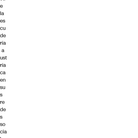
e
la
es
cu
de
ría
a
ust
ría
ca
en
su
s
re
de
s
so
cia