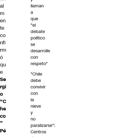
al
llaman
a
m
que
en
"el
te
debate
co
político
nfi
se
rm
desarrolle
ó
con
respeto"
qu
e
"Chile
Se
debe
rgi
convivir
con
o
la
“C
nieve
he
y
co
no
”
paralizarse":
Pé
Centros