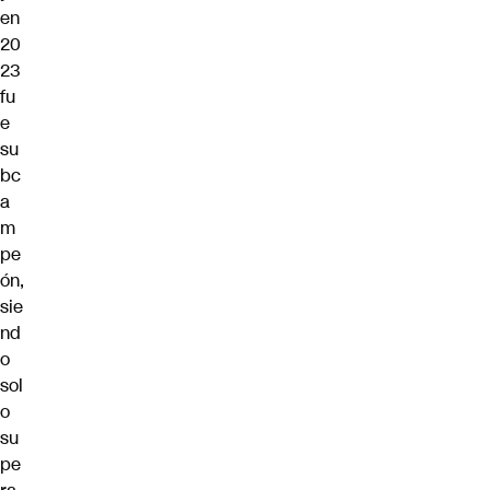
en
20
23
fu
e
su
bc
a
m
pe
ón,
sie
nd
o
sol
o
su
pe