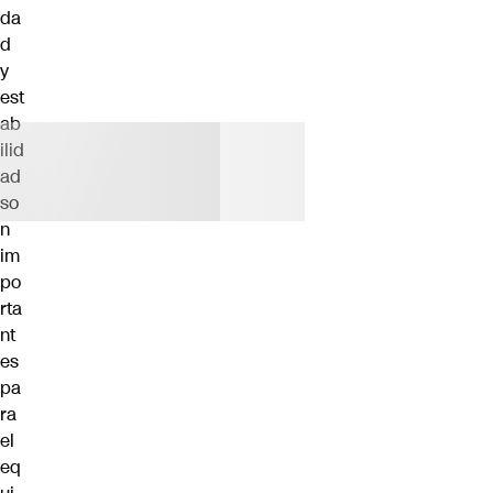
da
d
y
est
ab
ilid
ad
so
n
im
po
rta
nt
es
pa
ra
el
eq