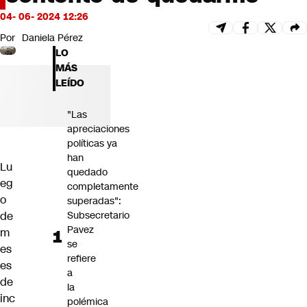
Futuro 360
04- 06- 2024 12:26
Opinión
Por
Daniela Pérez
LO
MÁS
LEÍDO
"Las
apreciaciones
políticas ya
han
Lu
quedado
eg
completamente
o
superadas":
Subsecretario
de
Pavez
m
se
es
refiere
es
a
de
la
inc
polémica