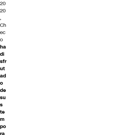
20
20
,
Ch
ec
o
ha
di
sfr
ut
ad
o
de
su
s
te
m
po
ra