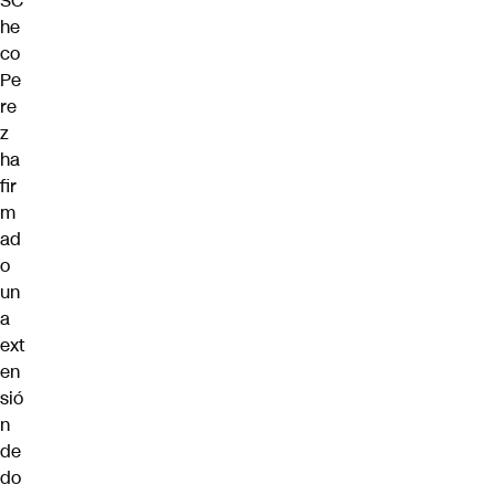
SC
he
co
Pe
re
z
ha
fir
m
ad
o
un
a
ext
en
sió
n
de
do