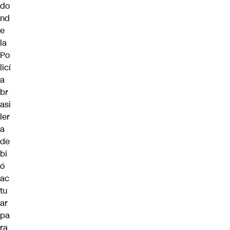
do
nd
e
la
Po
licí
a
br
asi
ler
a
de
bi
ó
ac
tu
ar
pa
ra