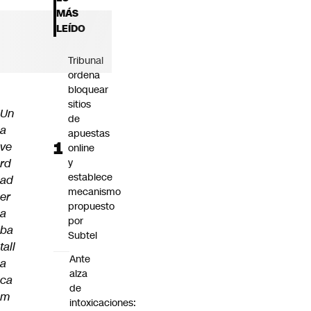
Futuro 360
MÁS
Opinión
LEÍDO
Tribunal
ordena
bloquear
sitios
Un
de
a
apuestas
ve
online
rd
y
establece
ad
mecanismo
er
propuesto
a
por
ba
Subtel
tall
Ante
a
alza
ca
de
m
intoxicaciones: