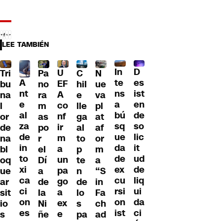
LEE TAMBIÉN
D
In
U
Tri
Pa
C
N
A
es
te
EF
bu
no
hil
ue
nt
ist
ns
A
na
ra
e
va
e
en
a
co
l
m
lle
pl
al
de
bú
nf
or
as
ga
at
za
so
sq
ir
de
po
al
af
de
lic
ue
m
na
r
to
or
in
it
da
a
bl
el
p
m
to
ud
de
un
oq
Dí
te
a
xi
de
ex
pa
ue
a
n
“S
ca
liq
cu
go
ar
de
de
in
ci
ui
rsi
a
sit
la
lo
Fa
on
da
on
ex
io
Ni
s
ch
es
ci
ist
e
s
ñe
pa
ad