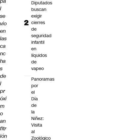
pa
Diputados
l
buscan
se
exigir
cierres
vio
de
en
seguridad
las
infantil
ca
en
nc
líquidos
ha
de
s
vapeo
de
Panoramas
l
por
pr
el
óxi
Día
de
m
la
o
Niñez:
an
Visita
fitr
al
ión
Zoológico