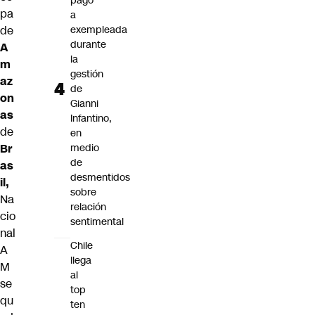
pago
pa
a
de
exempleada
durante
A
la
m
gestión
az
de
on
Gianni
as
Infantino,
de
en
Br
medio
de
as
desmentidos
il,
sobre
Na
relación
cio
sentimental
nal
Chile
A
llega
M
al
se
top
qu
ten