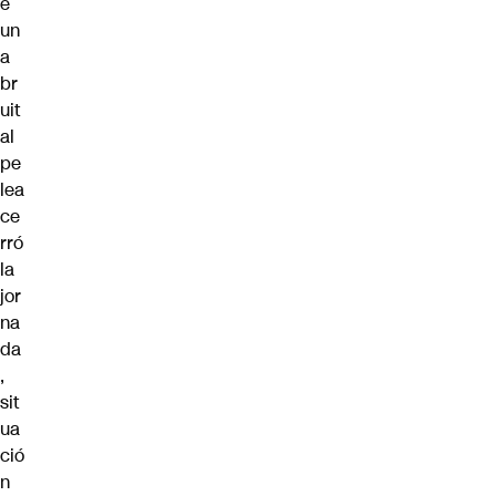
e
un
a
br
uit
al
pe
lea
ce
rró
la
jor
na
da
,
sit
ua
ció
n