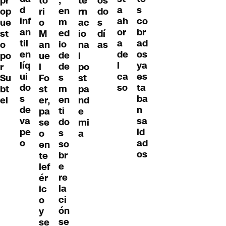
pr
to
te
os
d
s
a
en
op
ri
rn
do
inf
co
ah
m
ue
o
ac
s
an
br
or
ed
st
M
io
dí
til
ad
a
io
o
an
na
as
en
os
de
de
po
ue
l
líq
ya
l
de
r
l
po
ui
es
ca
s
Su
Fo
st
do
ta
so
m
bt
st
pa
s
ba
en
el
er,
nd
de
n
ti
pa
e
va
sa
do
se
mi
pe
ld
s
o
a
o
ad
so
en
os
br
te
e
lef
re
ér
la
ic
ci
o
ón
y
se
se