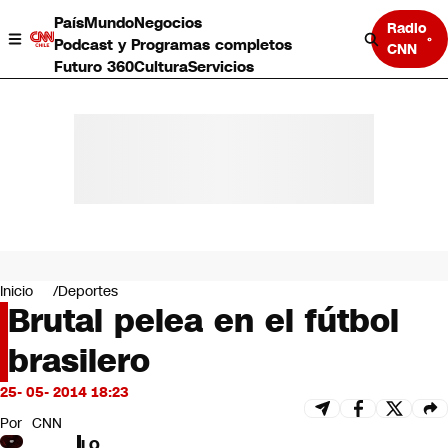
País
Mundo
Negocios
Radio
Podcast y Programas completos
CNN
Futuro 360
Cultura
Servicios
País
Mundo
Negocios
Inicio
Deportes
Brutal pelea en el fútbol
Deportes
Programas completos
brasilero
Cultura
Servicios
25- 05- 2014 18:23
Bits
CNN Data
Por
CNN
CNN tiempo
LO