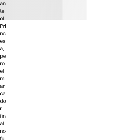
an
te,
el
Pri
nc
es
a,
pe
ro
el
m
ar
ca
do
r
fin
al
no
fu