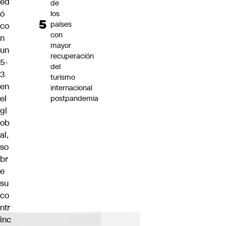
ed
de
ó
los
países
co
con
n
mayor
un
recuperación
5-
del
3
turismo
en
internacional
el
postpandemia
gl
ob
al,
so
br
e
su
co
ntr
inc