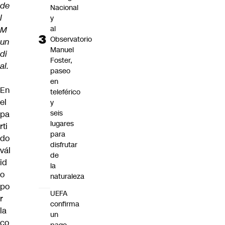
de
Nacional
l
y
al
M
Observatorio
un
Manuel
di
Foster,
al.
paseo
en
En
teleférico
el
y
seis
pa
lugares
rti
para
do
disfrutar
vál
de
id
la
o
naturaleza
po
UEFA
r
confirma
la
un
co