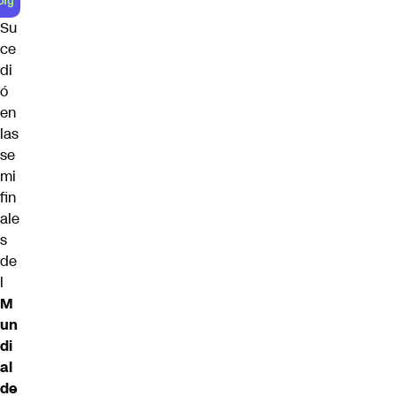
Su
ce
di
ó
en
las
se
mi
fin
ale
s
de
l
M
un
di
al
de