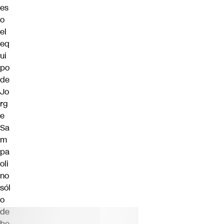
es
o
el
eq
ui
po
de
Jo
rg
e
Sa
m
pa
oli
no
sól
o
de
be