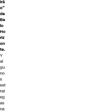
irã
o”
de
Be
lo
Ho
riz
on
te.
Y
al
gu
no
s
est
rat
eg
as
na