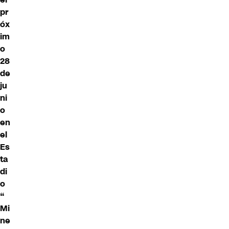
pr
óx
im
o
28
de
ju
ni
o
en
el
Es
ta
di
o
“
Mi
ne