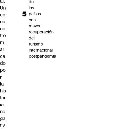
al.
de
Un
los
países
en
con
cu
mayor
en
recuperación
tro
del
m
turismo
ar
internacional
ca
postpandemia
do
po
r
la
his
tor
ia
ne
ga
tiv