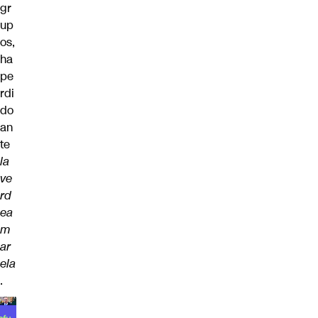
gr
up
os,
ha
pe
rdi
do
an
te
la
ve
rd
ea
m
ar
ela
.