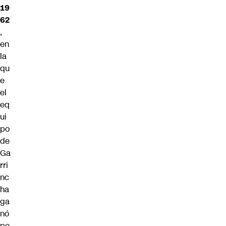
19
62
,
en
la
qu
e
el
eq
ui
po
de
Ga
rri
nc
ha
ga
nó
po