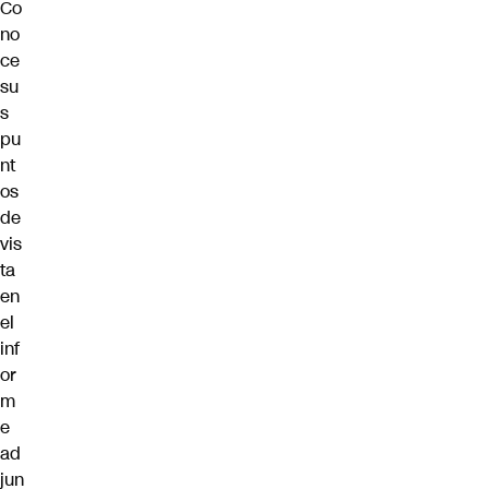
Co
no
ce
su
s
pu
nt
os
de
vis
ta
en
el
inf
or
m
e
ad
jun