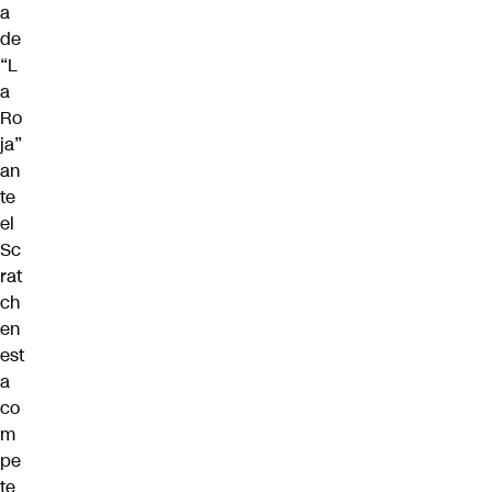
a
de
“L
a
Ro
ja”
an
te
el
Sc
rat
ch
en
est
a
co
m
pe
te