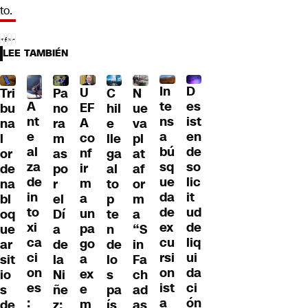
to.
LEE TAMBIÉN
D
In
U
Tri
Pa
C
N
A
es
te
EF
bu
no
hil
ue
nt
ist
ns
A
na
ra
e
va
e
en
a
co
l
m
lle
pl
al
de
bú
nf
or
as
ga
at
za
so
sq
ir
de
po
al
af
de
lic
ue
m
na
r
to
or
in
it
da
a
bl
el
p
m
to
ud
de
un
oq
Dí
te
a
xi
de
ex
pa
ue
a
n
“S
ca
liq
cu
go
ar
de
de
in
ci
ui
rsi
a
sit
la
lo
Fa
on
da
on
ex
io
Ni
s
ch
es
ci
ist
e
s
ñe
pa
ad
:
ón
a
m
de
z:
ís
as