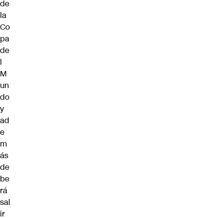
de
la
Co
pa
de
l
M
un
do
y
ad
e
m
ás
de
be
rá
sal
ir