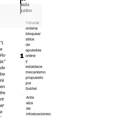
Futuro 360
MÁS
Opinión
LEÍDO
Tribunal
ordena
bloquear
sitios
“L
de
a
apuestas
Ro
online
ja”
y
establece
de
mecanismo
be
propuesto
rá
por
en
Subtel
fre
Ante
nt
alza
ar
de
a
intoxicaciones: