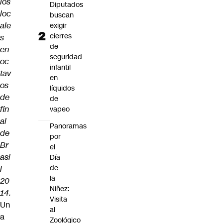
los
Diputados
loc
buscan
ale
exigir
cierres
s
de
en
seguridad
oc
infantil
tav
en
os
líquidos
de
de
fin
vapeo
al
Panoramas
de
por
Br
el
asi
Día
de
l
la
20
Niñez:
14.
Visita
Un
al
a
Zoológico