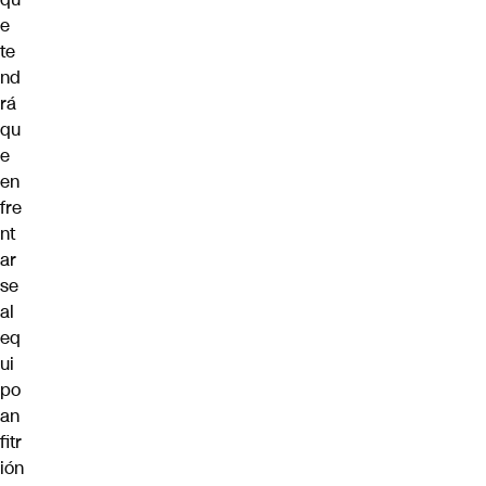
e
te
nd
rá
qu
e
en
fre
nt
ar
se
al
eq
ui
po
an
fitr
ión