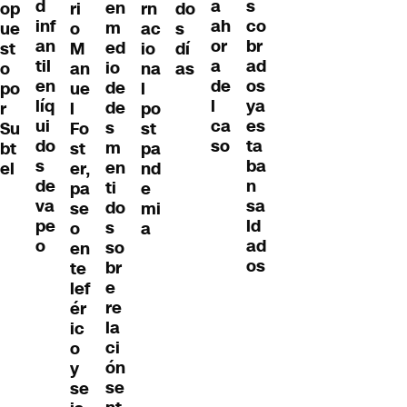
d
s
a
en
op
ri
rn
do
inf
co
ah
m
ue
o
ac
s
an
br
or
ed
st
M
io
dí
til
ad
a
io
o
an
na
as
en
os
de
de
po
ue
l
líq
ya
l
de
r
l
po
ui
es
ca
s
Su
Fo
st
do
ta
so
m
bt
st
pa
s
ba
en
el
er,
nd
de
n
ti
pa
e
va
sa
do
se
mi
pe
ld
s
o
a
o
ad
so
en
os
br
te
e
lef
re
ér
la
ic
ci
o
ón
y
se
se