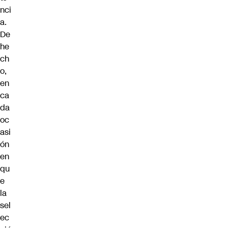
nci
a.
De
he
ch
o,
en
ca
da
oc
asi
ón
en
qu
e
la
sel
ec