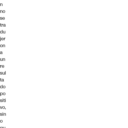
n
no
se
tra
du
jer
on
a
un
re
sul
ta
do
po
siti
vo,
sin
o
qu