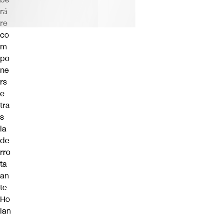
rá
re
co
m
po
ne
rs
e
tra
s
la
de
rro
ta
an
te
Ho
lan