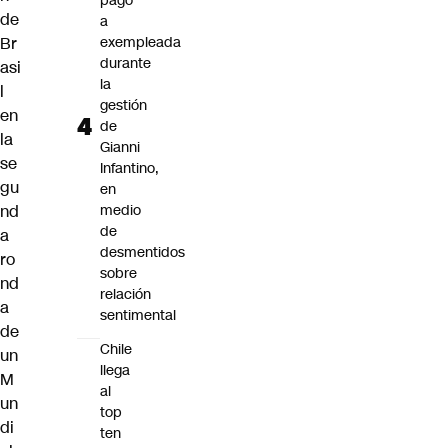
pago
de
a
Br
exempleada
durante
asi
la
l
gestión
en
de
la
Gianni
se
Infantino,
gu
en
nd
medio
de
a
desmentidos
ro
sobre
nd
relación
a
sentimental
de
Chile
un
llega
M
al
un
top
di
ten