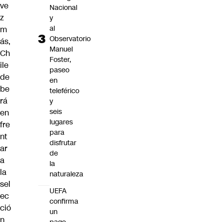
ve
Nacional
z
y
al
m
Observatorio
ás,
Manuel
Ch
Foster,
ile
paseo
de
en
be
teleférico
rá
y
seis
en
lugares
fre
para
nt
disfrutar
ar
de
a
la
la
naturaleza
sel
UEFA
ec
confirma
ció
un
n