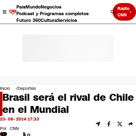
País
Mundo
Negocios
Radio
Podcast y Programas completos
CNN
Futuro 360
Cultura
Servicios
País
Mundo
Negocios
Inicio
Deportes
Brasil será el rival de Chile
Deportes
Programas completos
en el Mundial
Cultura
Servicios
23- 06- 2014 17:33
Bits
CNN Data
Por
CNN
CNN tiempo
LO