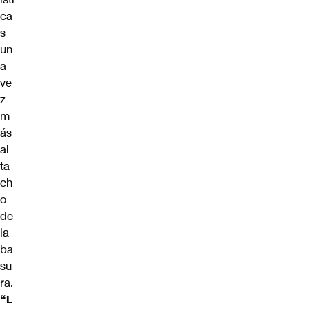
ca
s
un
a
ve
z
m
ás
al
ta
ch
o
de
la
ba
su
ra.
“L