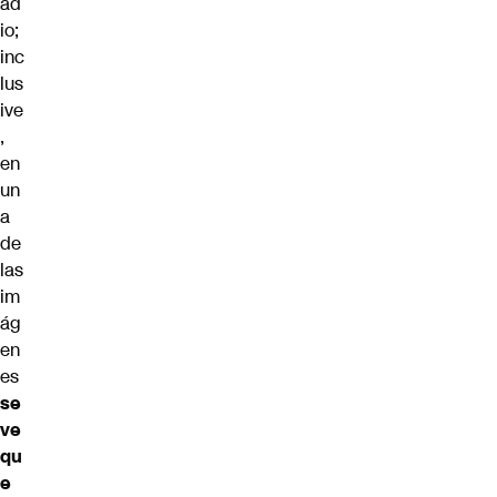
ad
io;
inc
lus
ive
,
en
un
a
de
las
im
ág
en
es
se
ve
qu
e