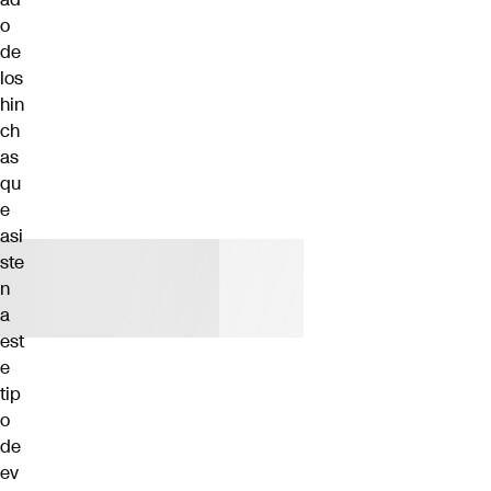
o
de
los
hin
ch
as
qu
e
asi
ste
n
a
est
e
tip
o
de
ev