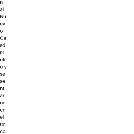
n
al
Nu
ev
o
Ga
só
m
etr
o y
se
se
nt
ar
on
en
el
úni
co