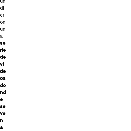
un
di
er
on
un
a
se
rie
de
vi
de
os
do
nd
e
se
ve
n
a