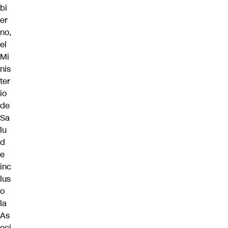
bi
er
no,
el
Mi
nis
ter
io
de
Sa
lu
d
e
inc
lus
o
la
As
oci