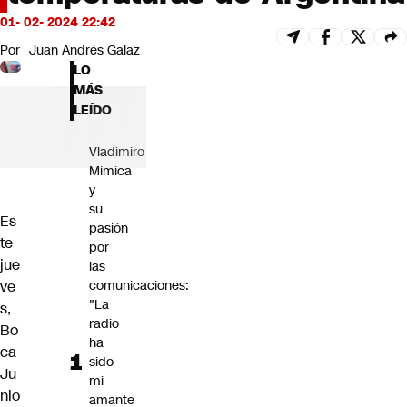
Futuro 360
01- 02- 2024 22:42
Opinión
Por
Juan Andrés Galaz
LO
MÁS
LEÍDO
Vladimiro
Mimica
y
su
Es
pasión
te
por
jue
las
ve
comunicaciones:
"La
s,
radio
Bo
ha
ca
sido
Ju
mi
nio
amante