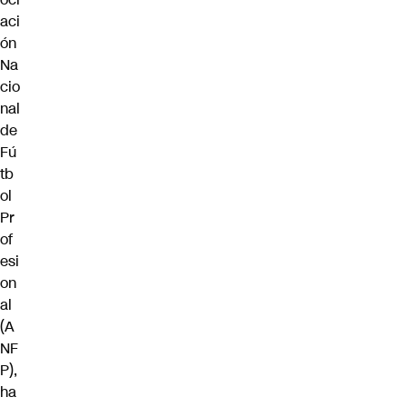
aci
ón
Na
cio
nal
de
Fú
tb
ol
Pr
of
esi
on
al
(A
NF
P)
,
ha