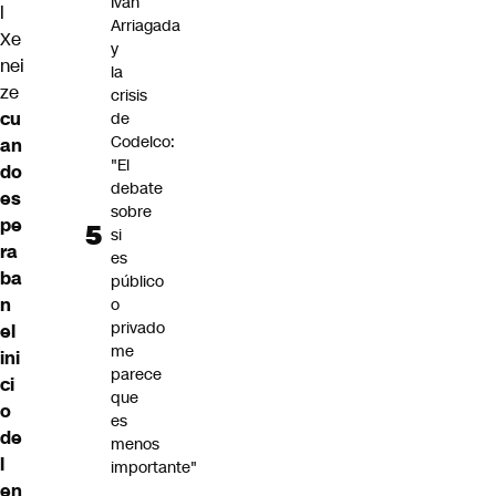
Iván
l
Arriagada
Xe
y
nei
la
ze
crisis
cu
de
Codelco:
an
"El
do
debate
es
sobre
pe
si
ra
es
ba
público
n
o
privado
el
me
ini
parece
ci
que
o
es
de
menos
l
importante"
en