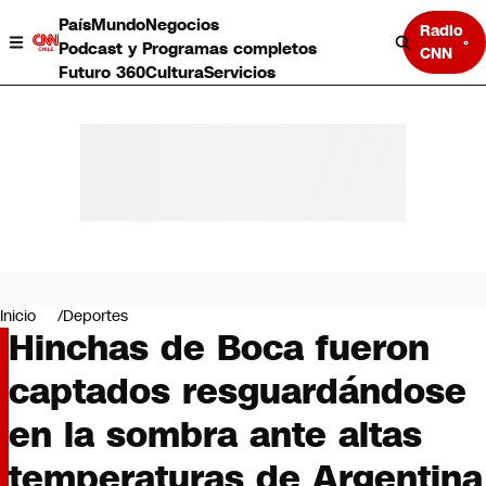
País
Mundo
Negocios
Radio
Podcast y Programas completos
CNN
Futuro 360
Cultura
Servicios
País
Mundo
Negocios
Inicio
Deportes
Hinchas de Boca fueron
Deportes
Programas completos
captados resguardándose
Cultura
Servicios
en la sombra ante altas
Bits
CNN Data
temperaturas de Argentina
CNN tiempo