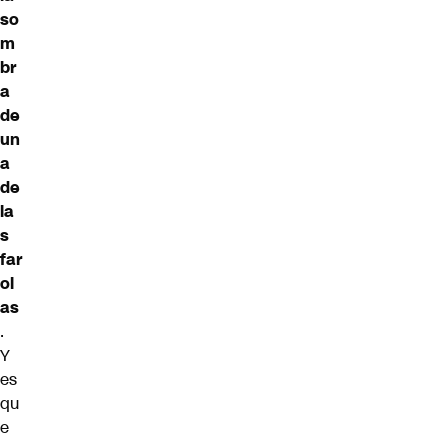
so
m
br
a
de
un
a
de
la
s
far
ol
as
.
Y
es
qu
e