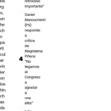
ba
retroceso
importante"
rg
o,
Daniel
un
Manouchehri
he
(PS)
ch
responde
a
o
crítica
pa
de
rti
Magdalena
cul
Piñera:
ar
“No
viv
llegamos
ier
al
Congreso
on
a
los
agradar
hin
a
ch
una
as
élite”
de