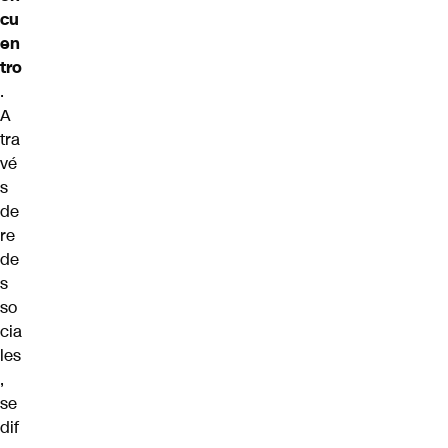
cu
en
tro
.
A
tra
vé
s
de
re
de
s
so
cia
les
,
se
dif