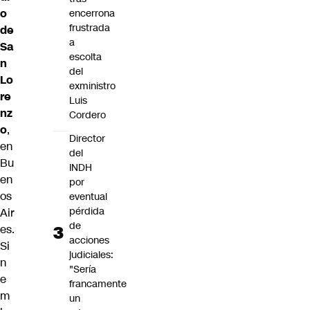
o
encerrona
frustrada
de
a
Sa
escolta
n
del
Lo
exministro
re
Luis
nz
Cordero
o
,
Director
en
del
Bu
INDH
en
por
os
eventual
pérdida
Air
de
es.
acciones
Si
judiciales:
n
"Sería
e
francamente
m
un