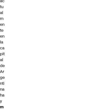
ac
tu
al
m
en
te
en
la
ca
pit
al
de
Ar
ge
nti
na
ha
y
m