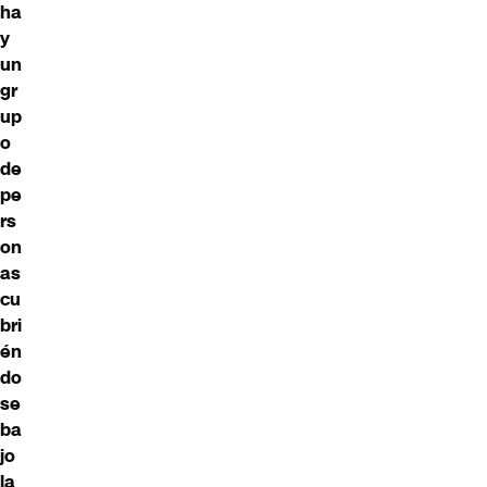
ha
y
un
gr
up
o
de
pe
rs
on
as
cu
bri
én
do
se
ba
jo
la