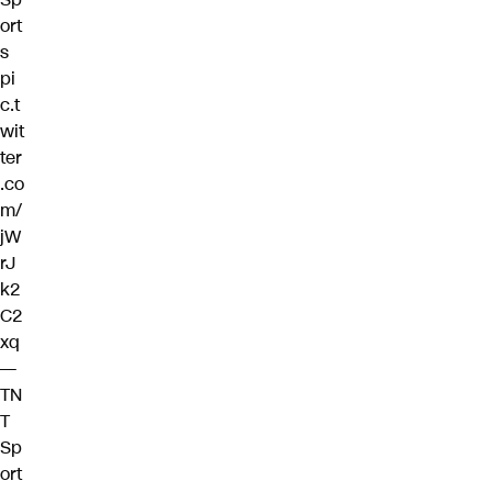
ort
s
pi
c.t
wit
ter
.co
m/
jW
rJ
k2
C2
xq
—
TN
T
Sp
ort