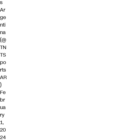
s
Ar
ge
nti
na
(@
TN
TS
po
rts
AR
)
Fe
br
ua
ry
1,
20
24