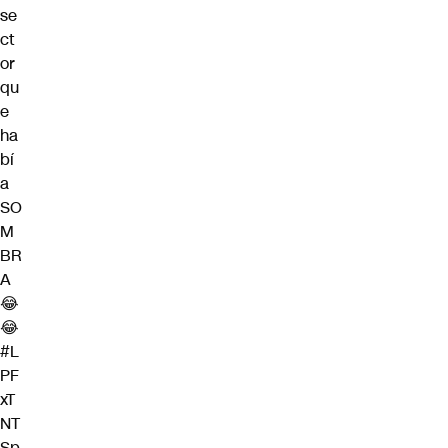
se
ct
or
qu
e
ha
bí
a
SO
M
BR
A
😂
😂
#L
PF
xT
NT
Sp