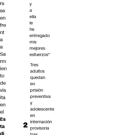
rs
y
se
a
ella
en
le
fre
he
nt
entregado
a
mis
a
mejores
Sa
esfuerzos"
rm
Tres
ien
adultos
to
quedan
de
en
vis
prisión
preventiva
ita
y
en
adolescente
el
en
Es
internación
ta
provisoria
di
tras