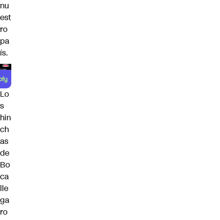
nu
est
ro
pa
ís.
Lo
s
hin
ch
as
de
Bo
ca
lle
ga
ro