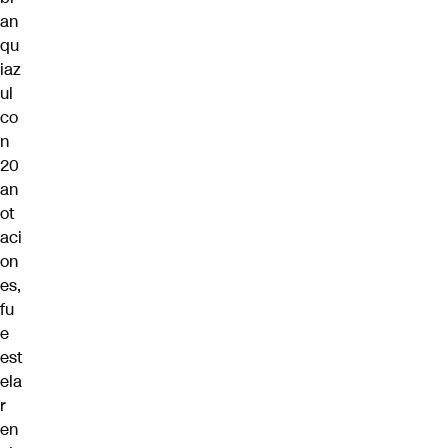
an
qu
iaz
ul
co
n
20
an
ot
aci
on
es,
fu
e
est
ela
r
en