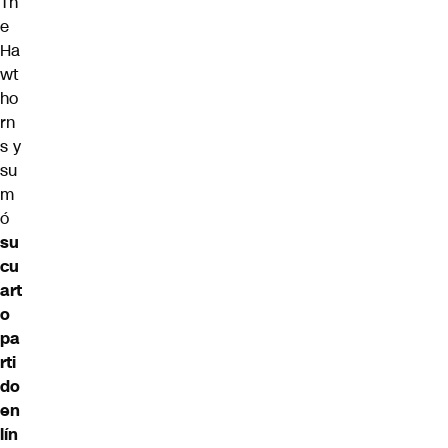
Th
e
Ha
wt
ho
rn
s y
su
m
ó
su
cu
art
o
pa
rti
do
en
lín