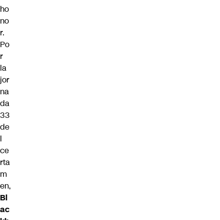
ho
no
r.
Po
r
la
jor
na
da
33
de
l
ce
rta
m
en,
Bl
ac