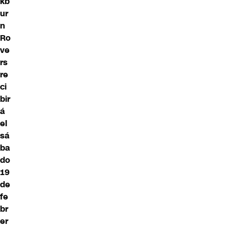
kb
ur
n
Ro
ve
rs
re
ci
bir
á
el
sá
ba
do
19
de
fe
br
er