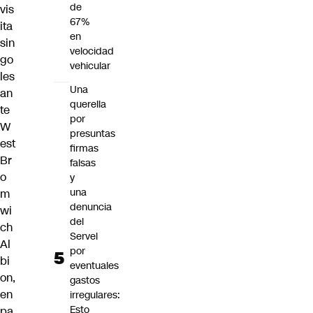
de
vis
67%
ita
en
sin
velocidad
go
vehicular
les
Una
an
querella
te
por
W
presuntas
est
firmas
Br
falsas
o
y
una
m
denuncia
wi
del
ch
Servel
Al
por
bi
eventuales
on,
gastos
en
irregulares:
Esto
pa