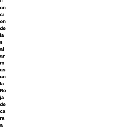
e
en
ci
en
de
la
s
al
ar
m
as
en
la
Ro
ja
de
ca
ra
a