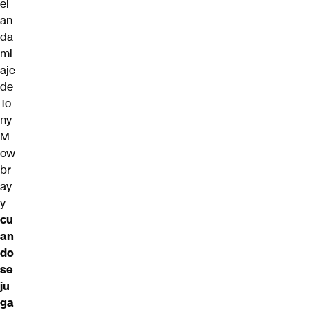
el
an
da
mi
aje
de
To
ny
M
ow
br
ay
y
cu
an
do
se
ju
ga