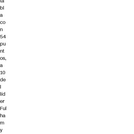
ta
bl
a
co
n
54
pu
nt
os,
a
10
de
l
líd
er
Ful
ha
m
y