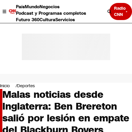
País
Mundo
Negocios
Radio
Podcast y Programas completos
CNN
Futuro 360
Cultura
Servicios
País
Mundo
Negocios
Inicio
Deportes
Malas noticias desde
Deportes
Programas completos
Inglaterra: Ben Brereton
Cultura
Servicios
salió por lesión en empate
Bits
CNN Data
del Blackburn Rovers
CNN tiempo