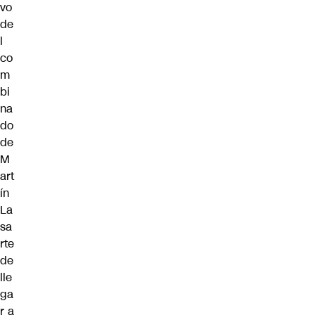
vo
de
l
co
m
bi
na
do
de
M
art
ín
La
sa
rte
de
lle
ga
r a