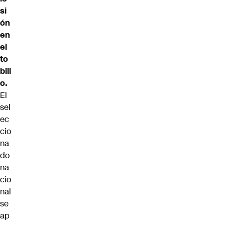
si
ón
en
el
to
bill
o.
El
sel
ec
cio
na
do
na
cio
nal
se
ap