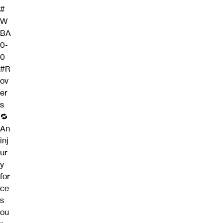
#
W
BA
0-
0
#R
ov
er
s
🔁
An
inj
ur
y
for
ce
s
ou