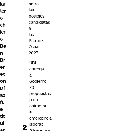
lan
entre
las
ter
posibles
o
candidatas
chi
a
len
los
o
Premios
Be
Oscar
n
2027
Br
UDI
er
entrega
et
al
on
Gobierno
20
Dí
propuestas
az
para
fu
enfrentar
e
la
tit
emergencia
ul
laboral:
ar
“Queremos