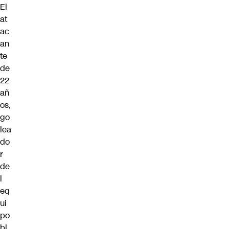
El
at
ac
an
te
de
22
añ
os,
go
lea
do
r
de
l
eq
ui
po
bl