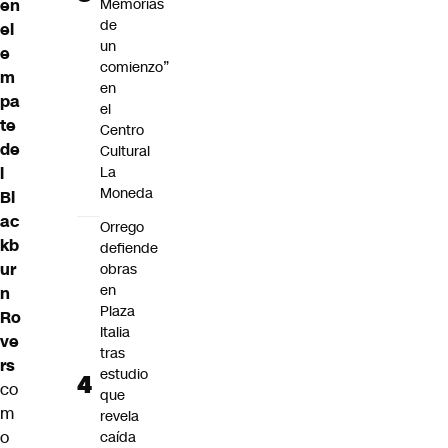
Memorias
en
de
el
un
e
comienzo”
m
en
pa
el
te
Centro
de
Cultural
La
l
Moneda
Bl
ac
Orrego
kb
defiende
ur
obras
en
n
Plaza
Ro
Italia
ve
tras
rs
estudio
co
que
m
revela
o
caída