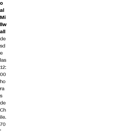
o
al
Mi
llw
all
de
sd
e
las
12:
00
ho
ra
s
de
Ch
ile.
70
'