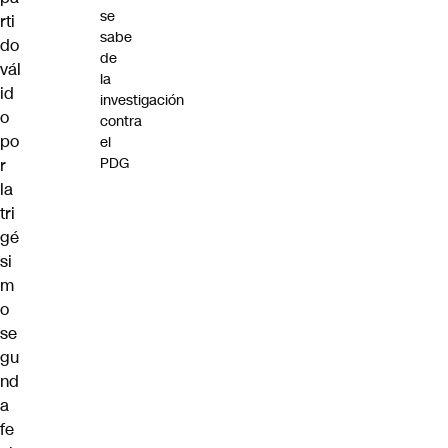
se
rti
sabe
do
de
vál
la
id
investigación
o
contra
po
el
PDG
r
la
tri
gé
si
m
o
se
gu
nd
a
fe