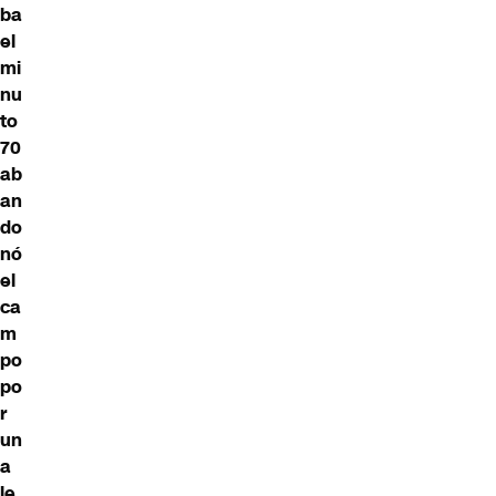
ba
el
mi
nu
to
70
ab
an
do
nó
el
ca
m
po
po
r
un
a
le