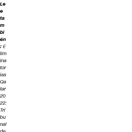
Le
e
ta
m
bi
én
:
E
lim
ina
tor
ias
Qa
tar
20
22:
Tri
bu
nal
de