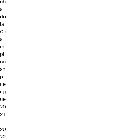
ch
a
de
la
Ch
a
m
pi
on
shi
p
Le
ag
ue
20
21
-
20
22.