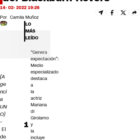
Futuro 360
14- 02- 2022 19:26
Opinión
Por
Camila Muñoz
LO
MÁS
LEÍDO
“Genera
expectación”:
Medio
especializado
(A
destaca
ge
a
nci
la
actriz
a
Mariana
UN
di
O)
Girolamo
–
y
El
la
de
incluye