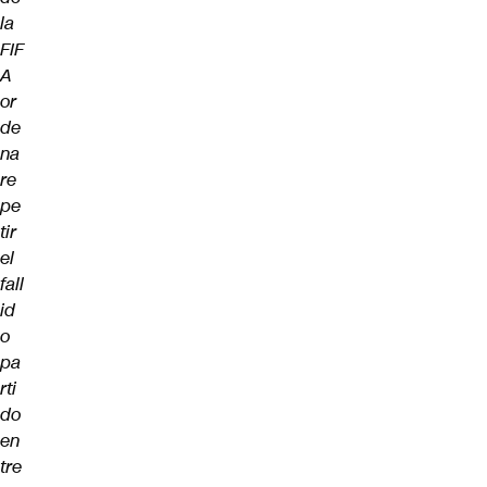
la
FIF
A
or
de
na
re
pe
tir
el
fall
id
o
pa
rti
do
en
tre