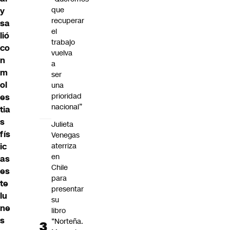
que
y
recuperar
sa
el
lió
trabajo
co
vuelva
n
a
m
ser
ol
una
prioridad
es
nacional”
tia
s
Julieta
fís
Venegas
aterriza
ic
en
as
Chile
es
para
te
presentar
lu
su
ne
libro
s
“Norteña.