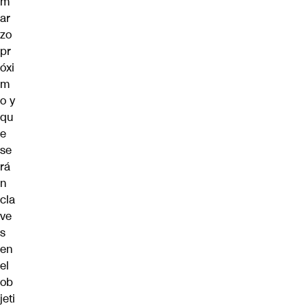
m
ar
zo
pr
óxi
m
o y
qu
e
se
rá
n
cla
ve
s
en
el
ob
jeti