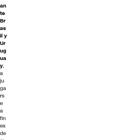
an
te
Br
as
il y
Ur
ug
ua
y
,
a
ju
ga
rs
e
a
fin
es
de