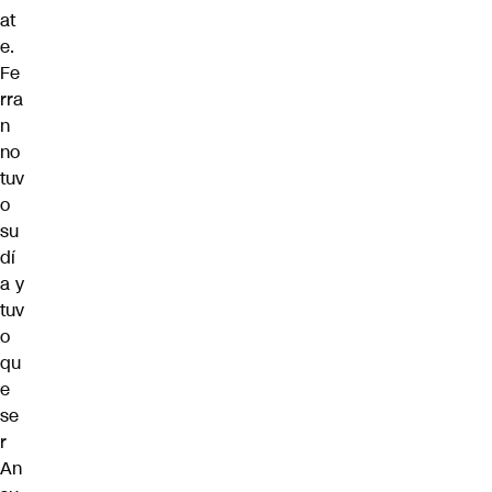
at
e.
Fe
rra
n
no
tuv
o
su
dí
a y
tuv
o
qu
e
se
r
An