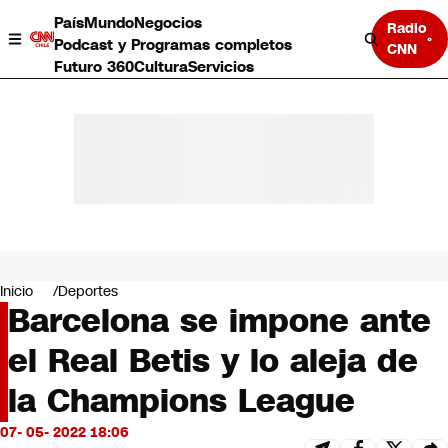
País
Mundo
Negocios
Radio
Podcast y Programas completos
CNN
Futuro 360
Cultura
Servicios
País
Mundo
Negocios
Inicio
Deportes
Barcelona se impone ante
Deportes
Programas completos
el Real Betis y lo aleja de
Cultura
Servicios
la Champions League
Bits
CNN Data
07- 05- 2022 18:06
CNN tiempo