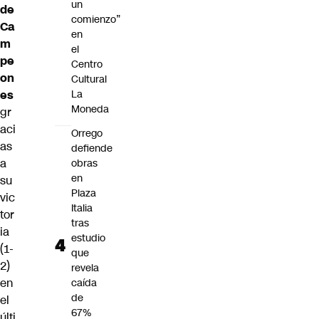
un
de
comienzo”
Ca
en
m
el
pe
Centro
on
Cultural
La
es
Moneda
gr
aci
Orrego
as
defiende
a
obras
en
su
Plaza
vic
Italia
tor
tras
ia
estudio
(1-
que
2)
revela
en
caída
de
el
67%
últi