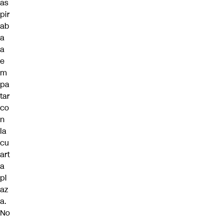
as
pir
ab
a
a
e
m
pa
tar
co
n
la
cu
art
a
pl
az
a.
No