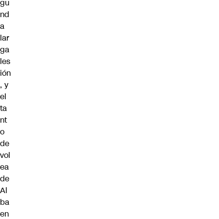
gu
nd
a
lar
ga
les
ión
, y
el
ta
nt
o
de
vol
ea
de
Al
ba
en