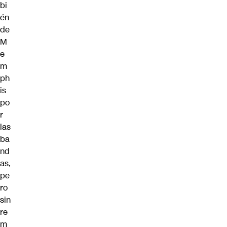
bi
én
de
M
e
m
ph
is
po
r
las
ba
nd
as,
pe
ro
sin
re
m