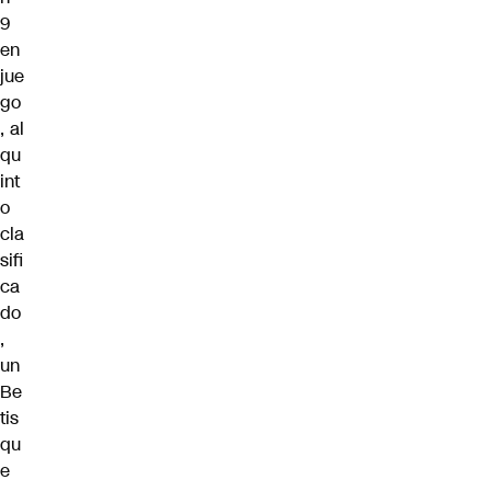
9
en
jue
go
, al
qu
int
o
cla
sifi
ca
do
,
un
Be
tis
qu
e