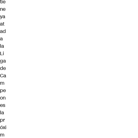
tie
ne
ya
at
ad
a
la
Li
ga
de
Ca
m
pe
on
es
la
pr
óxi
m