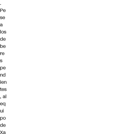
.
Pe
se
a
los
de
be
re
s
pe
nd
ien
tes
, al
eq
ui
po
de
Xa