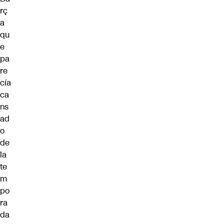
rç
a
qu
e
pa
re
cía
ca
ns
ad
o
de
la
te
m
po
ra
da