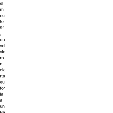
el
mi
nu
to
94
,
de
vol
vie
ro
n
cie
rta
eu
for
ia
a
un
Ba