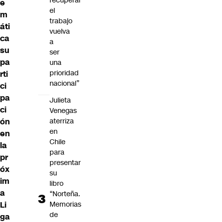
recuperar
e
el
m
trabajo
áti
vuelva
ca
a
su
ser
pa
una
prioridad
rti
nacional”
ci
pa
Julieta
ci
Venegas
aterriza
ón
en
en
Chile
la
para
pr
presentar
óx
su
im
libro
a
“Norteña.
Memorias
Li
de
ga