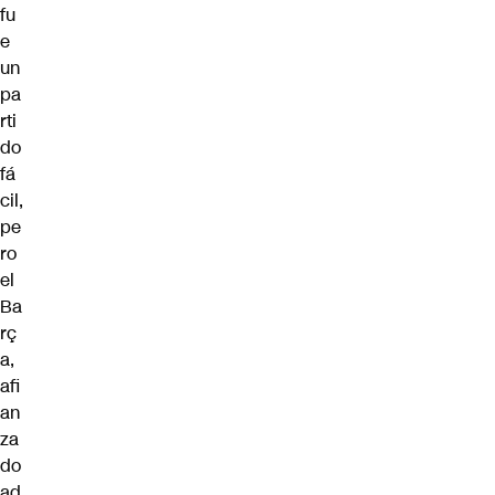
fu
e
un
pa
rti
do
fá
cil,
pe
ro
el
Ba
rç
a,
afi
an
za
do
ad