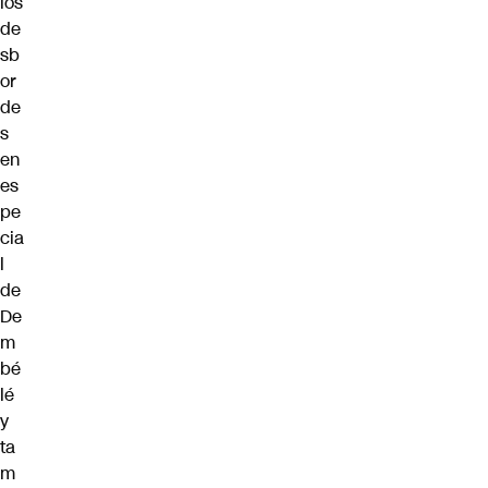
los
de
sb
or
de
s
en
es
pe
cia
l
de
De
m
bé
lé
y
ta
m