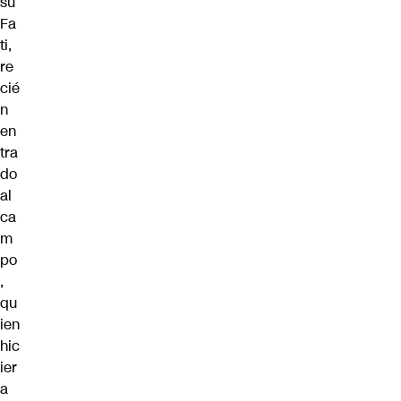
su
Fa
ti,
re
cié
n
en
tra
do
al
ca
m
po
,
qu
ien
hic
ier
a