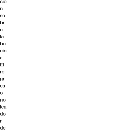
ció
n
so
br
e
la
bo
cin
a.
El
re
gr
es
o
go
lea
do
r
de