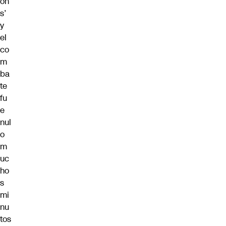
on
s’
y
el
co
m
ba
te
fu
e
nul
o
m
uc
ho
s
mi
nu
tos