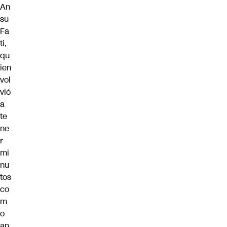
An
su
Fa
ti,
qu
ien
vol
vió
a
te
ne
r
mi
nu
tos
co
m
o
an