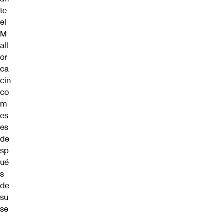
te
el
M
all
or
ca
cin
co
m
es
es
de
sp
ué
s
de
su
se