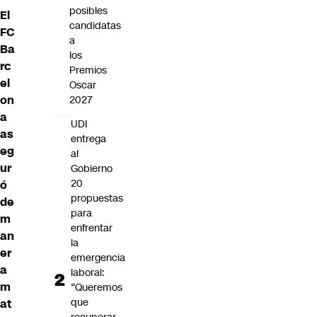
posibles
El
candidatas
FC
a
Ba
los
rc
Premios
el
Oscar
on
2027
a
UDI
as
entrega
eg
al
ur
Gobierno
20
ó
propuestas
de
para
m
enfrentar
an
la
er
emergencia
a
laboral:
m
“Queremos
que
at