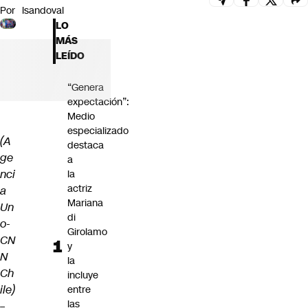
Por
lsandoval
Futuro 360
LO
Opinión
MÁS
LEÍDO
“Genera
expectación”:
Medio
especializado
(A
destaca
ge
a
nci
la
actriz
a
Mariana
Un
di
o-
Girolamo
CN
y
N
la
Ch
incluye
ile)
entre
las
–