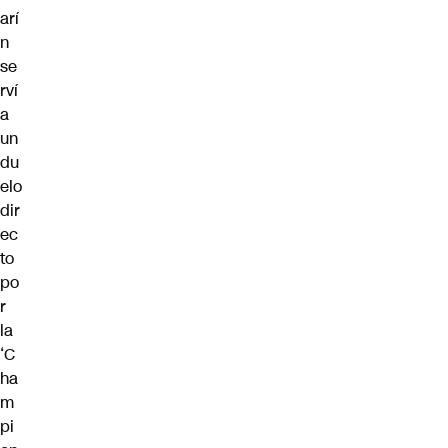
arí
n
se
rví
a
un
du
elo
dir
ec
to
po
r
la
‘C
ha
m
pi