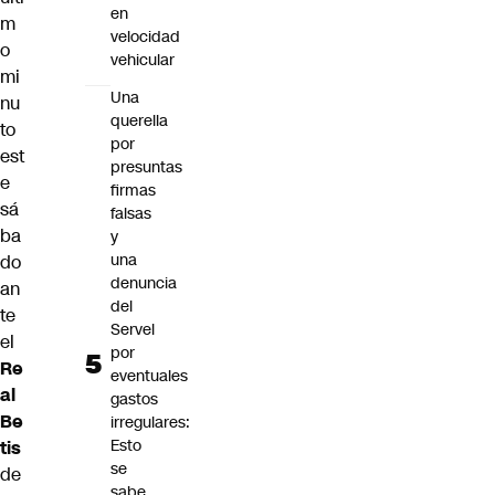
en
m
velocidad
o
vehicular
mi
Una
nu
querella
to
por
est
presuntas
e
firmas
sá
falsas
ba
y
una
do
denuncia
an
del
te
Servel
el
por
Re
eventuales
al
gastos
Be
irregulares:
Esto
tis
se
de
sabe