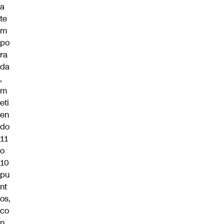
a
te
m
po
ra
da
,
m
eti
en
do
11
o
10
pu
nt
os,
co
n