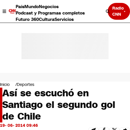
País
Mundo
Negocios
Radio
Podcast y Programas completos
CNN
Futuro 360
Cultura
Servicios
País
Mundo
Negocios
Inicio
Deportes
Así se escuchó en
Deportes
Programas completos
Santiago el segundo gol
Cultura
Servicios
de Chile
Bits
CNN Data
19- 06- 2014 09:46
CNN tiempo