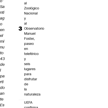
ó”
al
Sa
Zoológico
nti
Nacional
ag
y
al
o
Observatorio
en
Manuel
el
Foster,
mi
paseo
nu
en
to
teleférico
43
y
seis
de
lugares
l
para
pa
disfrutar
rti
de
do
la
an
naturaleza
te
UEFA
Es
confirma