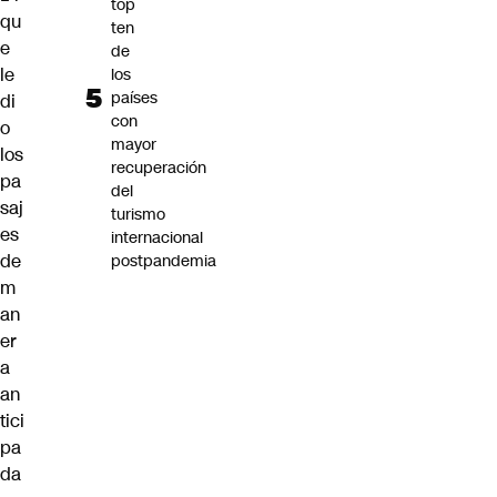
top
qu
ten
e
de
le
los
países
di
con
o
mayor
los
recuperación
pa
del
saj
turismo
es
internacional
de
postpandemia
m
an
er
a
an
tici
pa
da