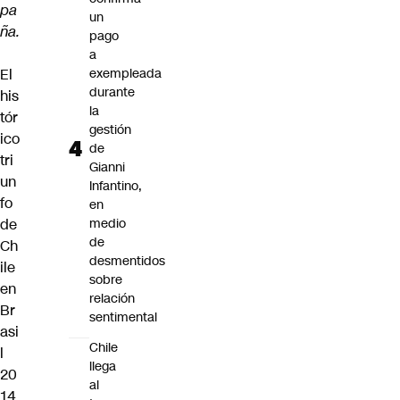
pa
un
ña.
pago
a
El
exempleada
durante
his
la
tór
gestión
ico
de
tri
Gianni
un
Infantino,
fo
en
de
medio
de
Ch
desmentidos
ile
sobre
en
relación
Br
sentimental
asi
Chile
l
llega
20
al
14