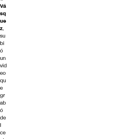
Vá
sq
ue
z
,
su
bi
ó
un
vid
eo
qu
e
gr
ab
ó
de
l
ce