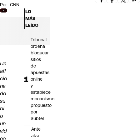
Por
CNN
Futuro 360
LO
Opinión
MÁS
LEÍDO
Tribunal
ordena
bloquear
sitios
Un
de
afi
apuestas
cio
online
na
y
establece
do
mecanismo
su
propuesto
bi
por
ó
Subtel
un
Ante
vid
alza
eo