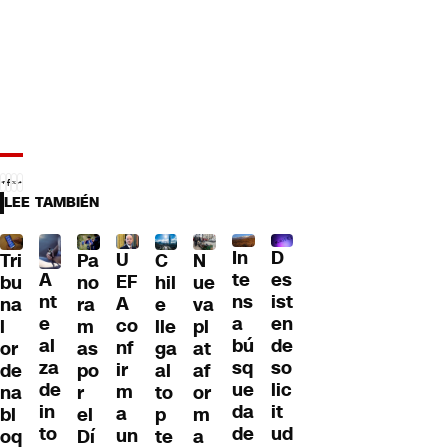
LEE TAMBIÉN
D
In
U
Tri
Pa
C
N
A
es
te
EF
bu
no
hil
ue
nt
ist
ns
A
na
ra
e
va
e
en
a
co
l
m
lle
pl
al
de
bú
nf
or
as
ga
at
za
so
sq
ir
de
po
al
af
de
lic
ue
m
na
r
to
or
in
it
da
a
bl
el
p
m
to
ud
de
un
oq
Dí
te
a