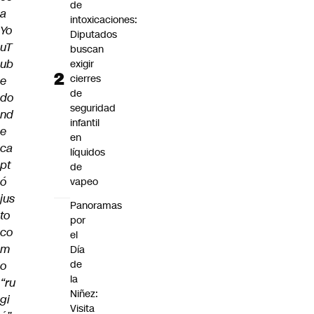
de
a
intoxicaciones:
Yo
Diputados
uT
buscan
ub
exigir
cierres
e
de
do
seguridad
nd
infantil
e
en
ca
líquidos
pt
de
ó
vapeo
jus
Panoramas
to
por
co
el
m
Día
de
o
la
“ru
Niñez:
gi
Visita