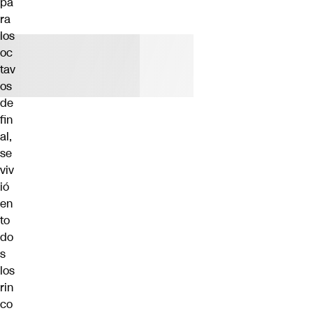
pa
ra
los
oc
tav
os
de
fin
al,
se
viv
ió
en
to
do
s
los
rin
co