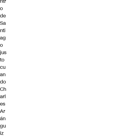
ntr
o
de
Sa
nti
ag
o
jus
to
cu
an
do
Ch
arl
es
Ar
án
gu
iz