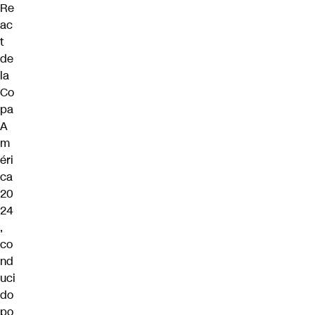
Re
ac
t
de
la
Co
pa
A
m
éri
ca
20
24
,
co
nd
uci
do
po