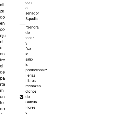
con
ali
el
za
senador
do
Squella
en
"Señora
co
de
nju
feria"
nt
y
o
"se
en
le
salió
tre
lo
el
poblacional":
de
Ferias
pa
Libres
rta
rechazan
m
dichos
en
de
Camila
to
Flores
de
y