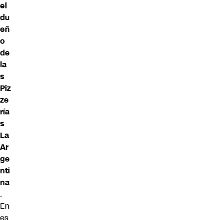
el
du
eñ
o
de
la
s
Piz
ze
ría
s
La
Ar
ge
nti
na
.
En
es