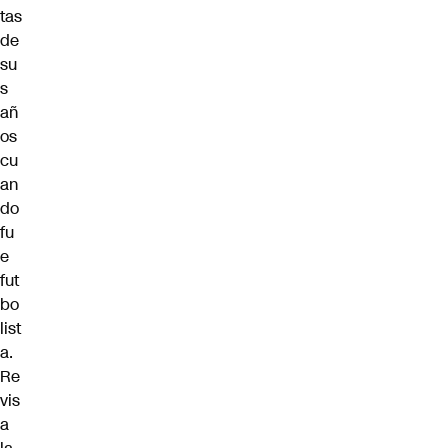
tas
de
su
s
añ
os
cu
an
do
fu
e
fut
bo
list
a.
Re
vis
a