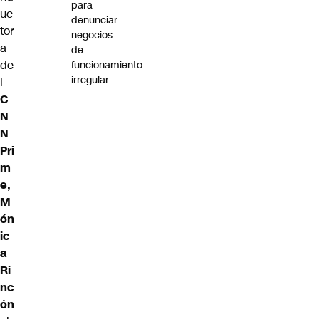
para
uc
denunciar
tor
negocios
a
de
de
funcionamiento
irregular
l
C
N
N
Pri
m
e,
M
ón
ic
a
Ri
nc
ón