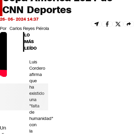
Futuro 360
CNN Deportes
Opinión
26- 06- 2024 14:37
Por
Carlos Reyes Piérola
LO
MÁS
LEÍDO
Luis
Cordero
afirma
que
ha
existido
una
"falta
de
humanidad"
con
Un
la