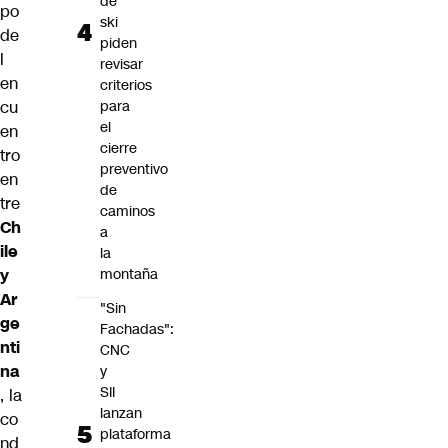
de
po
ski
de
piden
l
revisar
en
criterios
cu
para
el
en
cierre
tro
preventivo
en
de
tre
caminos
Ch
a
ile
la
y
montaña
Ar
"Sin
ge
Fachadas":
nti
CNC
na
y
SII
, la
lanzan
co
plataforma
nd