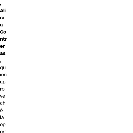
,
Ali
ci
a
Co
ntr
er
as
,
qu
ien
ap
ro
ve
ch
ó
la
op
ort