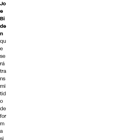
Jo
e
Bi
de
n
qu
e
se
rá
tra
ns
mi
tid
o
de
for
m
a
si