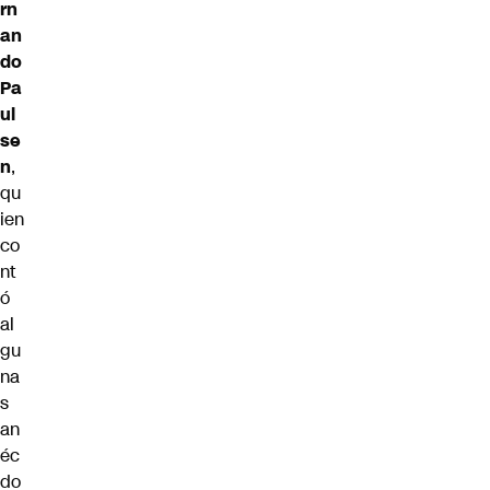
rn
an
do
Pa
ul
se
n
,
qu
ien
co
nt
ó
al
gu
na
s
an
éc
do