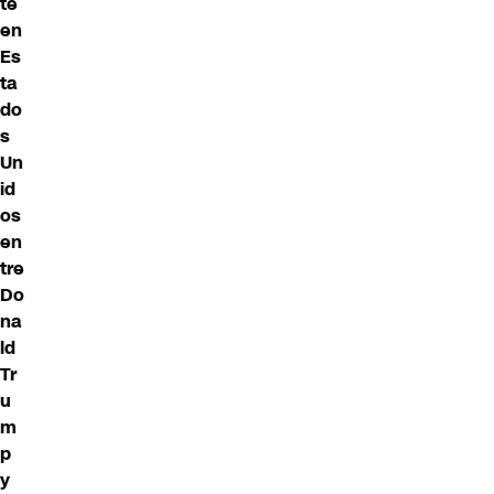
te
en
Es
ta
do
s
Un
id
os
en
tre
Do
na
ld
Tr
u
m
p
y