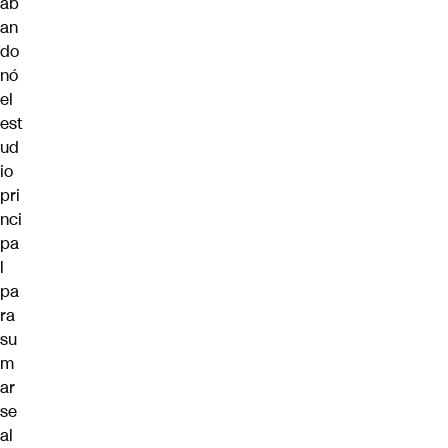
ab
an
do
nó
el
est
ud
io
pri
nci
pa
l
pa
ra
su
m
ar
se
al