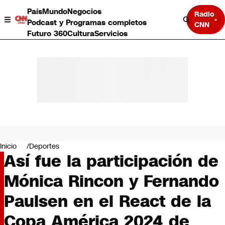
País
Mundo
Negocios
Radio
Podcast y Programas completos
CNN
Futuro 360
Cultura
Servicios
País
Mundo
Negocios
Inicio
Deportes
Así fue la participación de
Deportes
Programas completos
Mónica Rincon y Fernando
Cultura
Servicios
Paulsen en el React de la
Bits
CNN Data
Copa América 2024 de
CNN tiempo