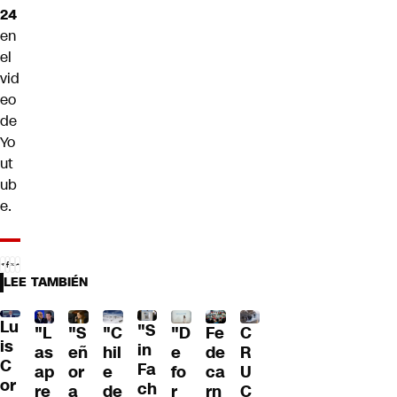
24
en
el
vid
eo
de
Yo
ut
ub
e.
LEE TAMBIÉN
Lu
"S
"L
"S
"C
"D
Fe
C
is
in
as
eñ
hil
e
de
R
C
Fa
ap
or
e
fo
ca
U
or
ch
re
a
de
r
rn
C