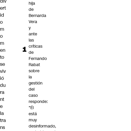
div
hija
ert
de
id
Bernarda
o
Vera
y
m
ante
o
las
m
críticas
en
de
to
Fernando
se
Rabat
viv
sobre
la
ió
gestión
du
del
ra
caso
nt
responde:
e
"Él
la
está
tra
muy
desinformado,
ns