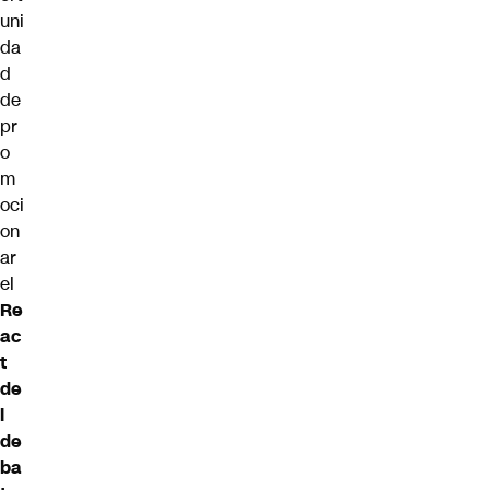
uni
da
d
de
pr
o
m
oci
on
ar
el
Re
ac
t
de
l
de
ba