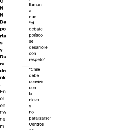
C
llaman
N
a
N
que
De
"el
po
debate
político
rte
se
s
desarrolle
y
con
Du
respeto"
ra
"Chile
dri
debe
nk
convivir
.
con
En
la
el
nieve
en
y
tre
no
paralizarse":
tie
Centros
m