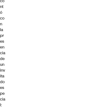
co
nt
ó
co
n
la
pr
es
en
cia
de
un
inv
ita
do
es
pe
cia
l: