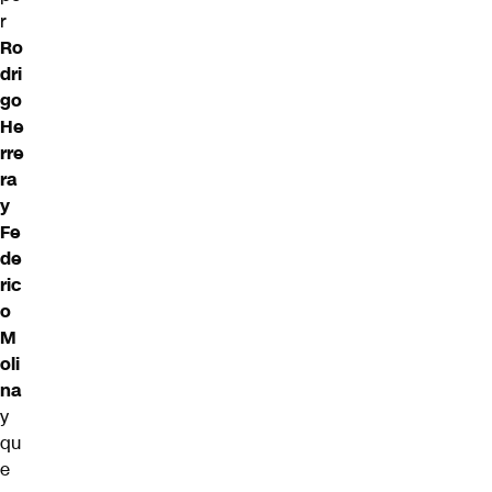
r
Ro
dri
go
He
rre
ra
y
Fe
de
ric
o
M
oli
na
y
qu
e