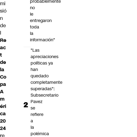
probablemente
mi
no
sió
le
n
entregaron
de
toda
l
la
Re
información"
ac
"Las
t
apreciaciones
de
políticas ya
la
han
quedado
Co
completamente
pa
superadas":
A
Subsecretario
m
Pavez
éri
se
ca
refiere
20
a
la
24
polémica
re