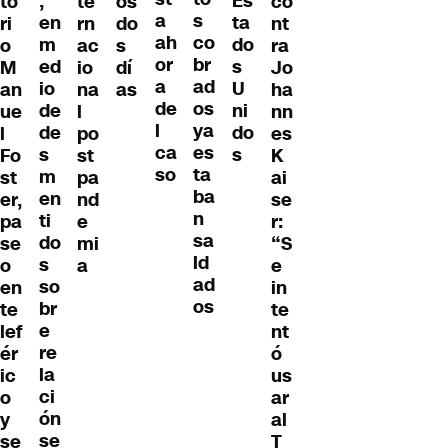
,
Es
to
te
os
co
s
a
en
ta
ri
rn
do
nt
co
ah
m
do
o
ac
s
ra
br
or
ed
s
M
io
dí
Jo
ad
a
io
U
an
na
as
ha
os
de
de
ni
ue
l
nn
ya
l
de
do
l
po
es
es
ca
s
s
Fo
st
K
ta
so
m
st
pa
ai
ba
en
er,
nd
se
n
ti
pa
e
r:
sa
do
se
mi
“S
ld
s
o
a
e
ad
so
en
in
os
br
te
te
e
lef
nt
re
ér
ó
la
ic
us
ci
o
ar
ón
y
al
se
se
T