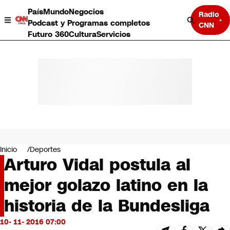
País
Mundo
Negocios
Radio
Podcast y Programas completos
CNN
Futuro 360
Cultura
Servicios
País
Mundo
Negocios
Inicio
Deportes
Arturo Vidal postula al
Deportes
Programas completos
mejor golazo latino en la
Cultura
Servicios
historia de la Bundesliga
Bits
CNN Data
10- 11- 2016 07:00
CNN tiempo