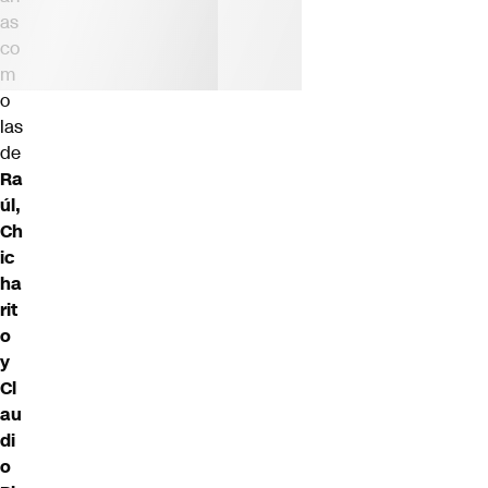
as
co
m
o
las
de
Ra
úl,
Ch
ic
ha
rit
o
y
Cl
au
di
o