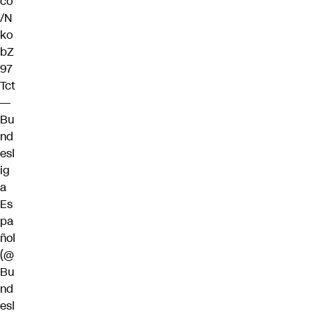
co
/N
ko
bZ
97
Tct
—
Bu
nd
esl
ig
a
Es
pa
ñol
(@
Bu
nd
esl