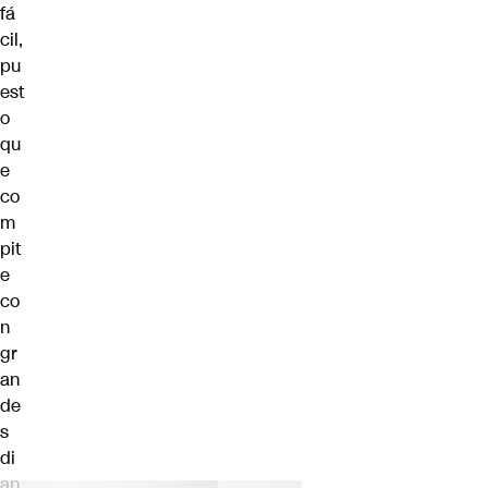
fá
cil,
pu
est
o
qu
e
co
m
pit
e
co
n
gr
an
de
s
di
an