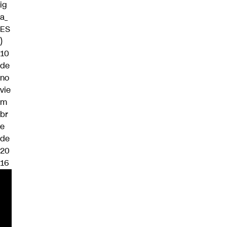
ig
a_
ES
)
10
de
no
vie
m
br
e
de
20
16