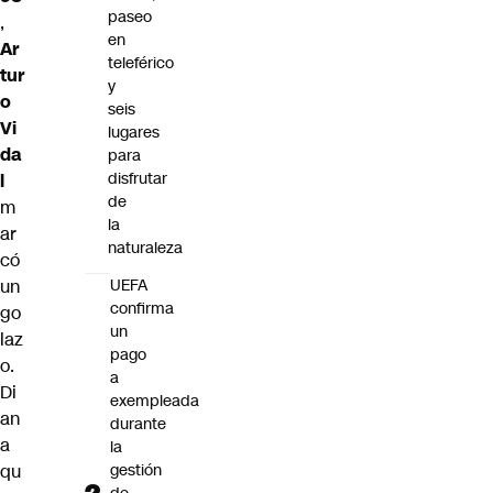
paseo
,
en
Ar
teleférico
tur
y
o
seis
Vi
lugares
da
para
disfrutar
l
de
m
la
ar
naturaleza
có
un
UEFA
confirma
go
un
laz
pago
o.
a
Di
exempleada
an
durante
a
la
qu
gestión