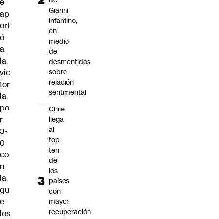
de
e
Gianni
ap
Infantino,
ort
en
ó
medio
a
de
la
desmentidos
vic
sobre
relación
tor
sentimental
ia
po
Chile
r
llega
al
3-
top
0
ten
co
de
n
los
la
países
qu
con
e
mayor
recuperación
los