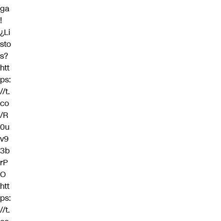
ga
!
¿Li
sto
s?
htt
ps:
//t.
co
/R
0u
v9
3b
rP
O
htt
ps:
//t.