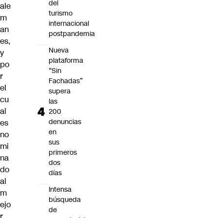
del
ale
turismo
m
internacional
an
postpandemia
es,
Nueva
y
plataforma
po
“Sin
r
Fachadas”
el
supera
cu
las
al
200
denuncias
es
en
no
sus
mi
primeros
na
dos
do
días
al
Intensa
m
búsqueda
ejo
de
r