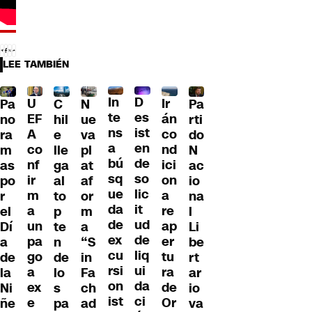
LEE TAMBIÉN
D
In
U
Ir
Pa
C
N
Pa
es
te
EF
án
no
hil
ue
rti
ist
ns
A
co
ra
e
va
do
en
a
co
nd
m
lle
pl
N
de
bú
nf
ici
as
ga
at
ac
so
sq
ir
on
po
al
af
io
lic
ue
m
a
r
to
or
na
it
da
a
re
el
p
m
l
ud
de
un
ap
Dí
te
a
Li
de
ex
pa
er
a
n
“S
be
liq
cu
go
tu
de
de
in
rt
ui
rsi
a
ra
la
lo
Fa
ar
da
on
ex
de
Ni
s
ch
io
ci
ist
e
Or
ñe
pa
ad
va