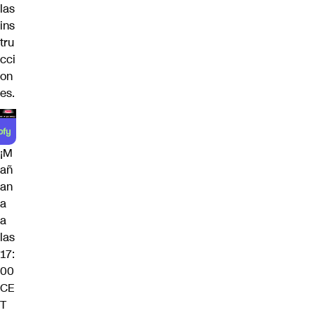
las
ins
tru
cci
on
es.
¡M
añ
an
a
a
las
17:
00
CE
T