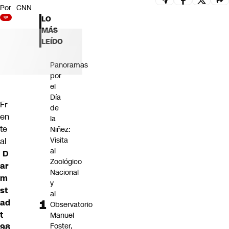
Por
CNN
Futuro 360
LO
Opinión
MÁS
LEÍDO
Panoramas
por
el
Día
Fr
de
en
la
te
Niñez:
Visita
al
al
D
Zoológico
ar
Nacional
m
y
st
al
ad
Observatorio
t
Manuel
Foster,
98