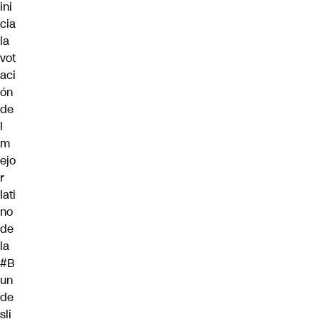
ini
cia
la
vot
aci
ón
de
l
m
ejo
r
lati
no
de
la
#B
un
de
sli