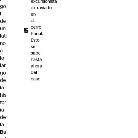
excursionista
go
extraviado
l
en
de
el
cerro
un
Panul:
lati
Esto
no
se
a
sabe
lo
hasta
lar
ahora
go
del
caso
de
la
his
tor
ia
de
la
Bu